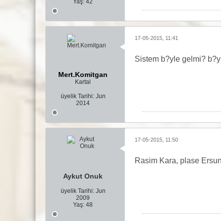
Yaş:
42
17-05-2015, 11:41
Sistem b?yle gelmi? b?y
Mert.Komitgan
Kartal
üyelik Tarihi:
Jun
2014
17-05-2015, 11:50
Rasim Kara, plase Ersun
Aykut Onuk
üyelik Tarihi:
Jun
2009
Yaş:
48