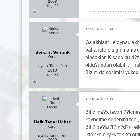
2008
Yaş:
38
17-05-2015, 13:14
Gs akhisar ile oynar, ak
bahanelere siginmamak l
Berkant Senturk
Kartal
olacaklar. Kisaca bu d?ze
oldu?undan olabilir. Fira
üyelik Tarihi:
Jun
2010
Bizim de sesimizi yuksel
Yaş:
37
17-05-2015, 13:16
Bilic ma?a favori ??kmas
kaybetme sebebimizde ,
Halit Taner Uckac
Kartal
Bili? ba?ar?l?m?d?r , et
ikta??n b?y?k tak?m oldu
üyelik Tarihi:
Dec