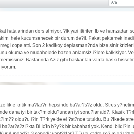
at hatalarindan ders almiyor. ?lk yari ittirilen fb ve hamzadan
 takimi hele kucumsenecek bir durum de?il. Fakat pektemek inadi, 
egi cope atti. Son 2 kadikoy deplasman?nda bize sinir krizleri ge?
unu okuma ve mudahelede bazen anlamsiz i?lere kalkisiyor. Ve t
rmemissiniz! Baslarinda Aziz gibi baskanlari varda baski hisset
liyorum.
zellikle kritik ma?lar?n hepsinde ba?ar?s?z oldu. Stres y?netimi
de daha iyi bir tak?m oldu?undan iyi sonu?lar ald?. Klasik T?rk 
lm?? oldu?u i?in T?rkiye'de el ?st?nde tutuldu. Bu ?lkede stre
 ba?ar?s?zl?kta Bilic'in b?y?k bir kabahati yok. Kendi bildi?i
urulundad?r. 3 senedir yapt?klar? TD ve kadro se?imleri vizyon