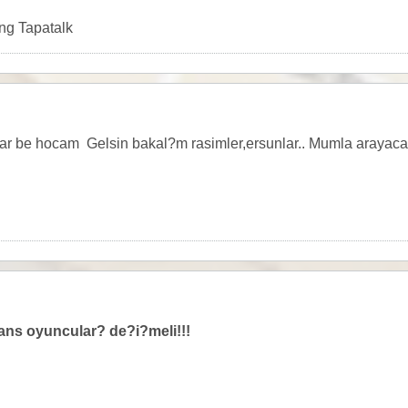
ng Tapatalk
ftar be hocam
Gelsin bakal?m rasimler,ersunlar.. Mumla arayacak
ans oyuncular? de?i?meli!!!