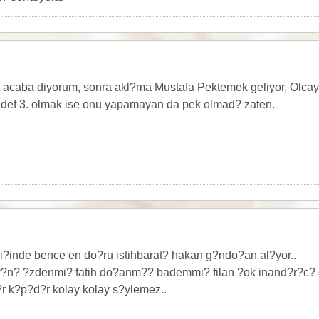
 acaba diyorum, sonra akl?ma Mustafa Pektemek geliyor, Olcay 
def 3. olmak ise onu yapamayan da pek olmad? zaten.
li?inde bence en do?ru istihbarat? hakan g?ndo?an al?yor..
?v?n? ?zdenmi? fatih do?anm?? bademmi? filan ?ok inand?r?c? 
 k?p?d?r kolay kolay s?ylemez..