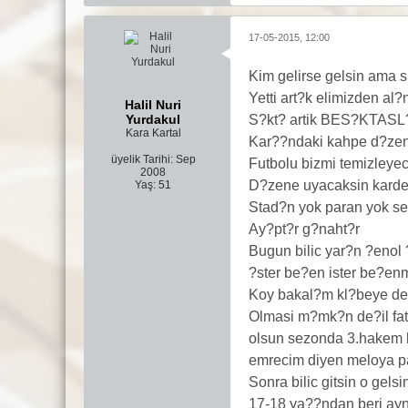
17-05-2015, 12:00
Kim gelirse gelsin ama 
Yetti art?k elimizden al?
Halil Nuri
Yurdakul
S?kt? artik BES?KTASL?L
Kara Kartal
Kar??ndaki kahpe d?ze
üyelik Tarihi:
Sep
Futbolu bizmi temizleyec
2008
D?zene uyacaksin kardes
Yaş:
51
Stad?n yok paran yok se
Ay?pt?r g?naht?r
Bugun bilic yar?n ?enol
?ster be?en ister be?e
Koy bakal?m kl?beye deni
Olmasi m?mk?n de?il fat
olsun sezonda 3.hakem h
emrecim diyen meloya pa
Sonra bilic gitsin o gelsi
17-18 ya??ndan beri ayn