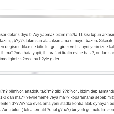
hisar defans diye bi?ey yapmaz bizim ma?ta 11 kisi topun arkasin
azim, , b?y?k takimsan atacaksin ama olmuyor bazen. Sikecile
n degismedikce ne bilic ler gelir gider ve biz ayni yerimizde kali
t fb ma??nda hata yapti, fb taraftari firatin evine bast?, ondan 
tmedigimiz s?rece bu b?yle gider
?n? bilmiyor, anadolu tak?m? gibi ??k?yor , bizim deplasmanda
 1-0 dan ma?? ?evirememe veya ma?? koparamama sebebimiz 
kenleri d???n?nce evet, ama yeni stadta kontra atak oynayan be
?unu bilen ( tek alternatif ?enol g?ne?) bir yerli gelmeli. En 