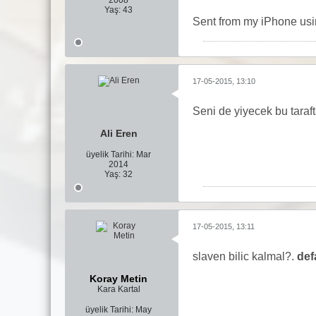
2008
Yaş:
43
Sent from my iPhone usi
17-05-2015, 13:10
Seni de yiyecek bu tara
Ali Eren
üyelik Tarihi:
Mar
2014
Yaş:
32
17-05-2015, 13:11
slaven bilic kalmal?.
def
Koray Metin
Kara Kartal
üyelik Tarihi:
May