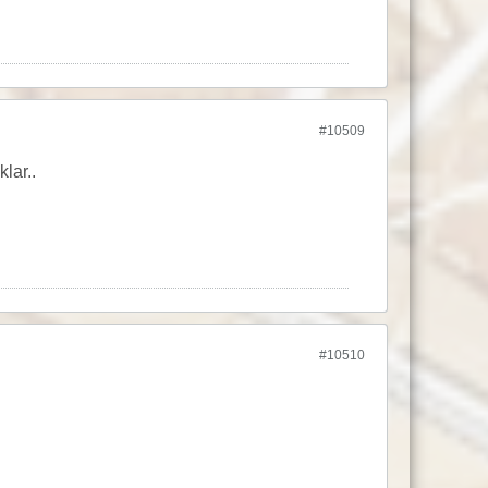
#10509
lar..
#10510