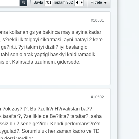
Sayfa
Toplam
962
Filtrele
#10501
 sonra kollanan gs ye bakinca mayis ayina kadar
s?rekli ilk tolgayi cikarmasi, ayni hatayi 2 kere
irtti. ?yi takim iyi dizili? iyi baslangic
abi son olarak yaptigi baskiyi kaldiramadik
misler. Kalirsada uzulmem, gidersede.
#10502
 ?ok zay?ft?. Bu ?zelli?i H?rvatistan ba??
taraftar?, ?zellikle de Be?ikta? taraftar?, saha
ssiz bir 2 sene ge?irdi. Kendi performans?n?n
ni uygulad?. Sorumluluk her zaman kadro ve TD
 dersi verdiler.