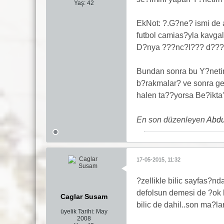
Yaş:
42
EkNot: ?.G?ne? ismi de a
futbol camias?yla kavgal
D?nya ???nc?l??? d???n
Bundan sonra bu Y?netim
b?rakmalar? ve sonra ge
halen ta??yorsa Be?ikta
En son düzenleyen
Abdu
17-05-2015, 11:32
?zellikle bilic sayfas?
defolsun demesi de ?ok 
Caglar Susam
bilic de dahil..son ma?
üyelik Tarihi:
May
2008