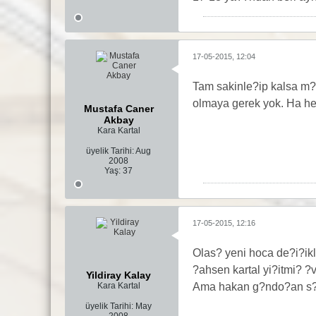
17-05-2015, 12:04
Tam sakinle?ip kalsa m?
olmaya gerek yok. Ha he
Mustafa Caner
Akbay
Kara Kartal
üyelik Tarihi:
Aug
2008
Yaş:
37
17-05-2015, 12:16
Olas? yeni hoca de?i?ik
?ahsen kartal yi?itmi? 
Yildiray Kalay
Kara Kartal
Ama hakan g?ndo?an s?r
üyelik Tarihi:
May