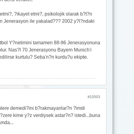
tmi?, ?ikayet etmi?, psikolojik olarak b?t?n
lt?n Jenerasyon ile yakalad??? 2002 y?l?ndaki
Futbol Y?netimini tamamen 88-96 Jenerasyonuna
olur. Nas?l 70 Jenerasyonu Bayern Munich'i
dilirse kurtulu? Seba'n?n kurdu?u ekipte.
#10503
enlere demedi?ini b?rakmayanlar?n ?imdi
zere kime y?z verdiysek astar?n? istedi...buna
amda...