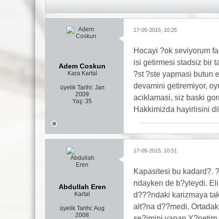
17-05-2015, 10:25
Hocayi ?ok seviyorum fak
isi getirmesi stadsiz bir
Adem Coskun
Kara Kartal
?st ?ste yapmasi butun em
devamini getiremiyor, oy
üyelik Tarihi:
Jan
2009
aciklamasi, siz baski go
Yaş:
35
Hakkimizda hayirlisini di
17-05-2015, 10:51
Kapasitesi bu kadard?. ?
ndayken de b?yleydi. Elin
Abdullah Eren
Kartal
d???ndaki karizmaya tak?
alt?na d??medi. Ortadaki
üyelik Tarihi:
Aug
2008
se?imini yapan Y?netim K