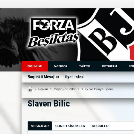
FORUMLAR
FACEBOOK
TWITTER
INSTAGRAM
YOU
Bugünkü Mesajlar
üye Listesi
Forum
Diğer Forumlar
Türk ve Dünya Sporu
Slaven Bilic
MESAJLAR
SON ETKINLIKLER
RESIMLER