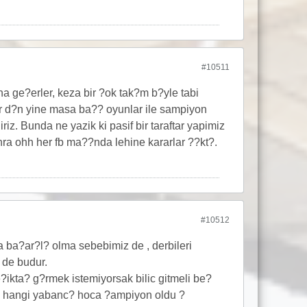
#10511
a ge?erler, keza bir ?ok tak?m b?yle tabi
r d?n yine masa ba?? oyunlar ile sampiyon
riz. Bunda ne yazik ki pasif bir taraftar yapimiz
sonra ohh her fb ma??nda lehine kararlar ??kt?.
#10512
 ba?ar?l? olma sebebimiz de , derbileri
de budur.
?ikta? g?rmek istemiyorsak bilic gitmeli be?
son hangi yabanc? hoca ?ampiyon oldu ?