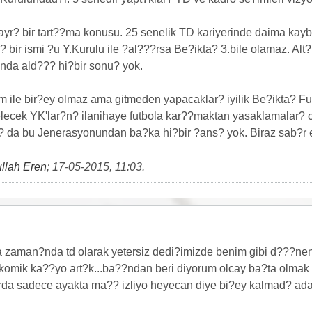
yr? bir tart??ma konusu. 25 senelik TD kariyerinde daima kaybe
? bir ismi ?u Y.Kurulu ile ?al???rsa Be?ikta? 3.bile olamaz. A
da ald??? hi?bir sonu? yok.
 ile bir?ey olmaz ama gitmeden yapacaklar? iyilik Be?ikta? 
lecek YK'lar?n? ilanihaye futbola kar??maktan yasaklamalar? 
? da bu Jenerasyonundan ba?ka hi?bir ?ans? yok. Biraz sab?r e
llah Eren
;
17-05-2015, 11:03
.
nda zaman?nda td olarak yetersiz dedi?imizde benim gibi d???n
komik ka??yo art?k...ba??ndan beri diyorum olcay ba?ta olmak ?
larda sadece ayakta ma?? izliyo heyecan diye bi?ey kalmad? ad