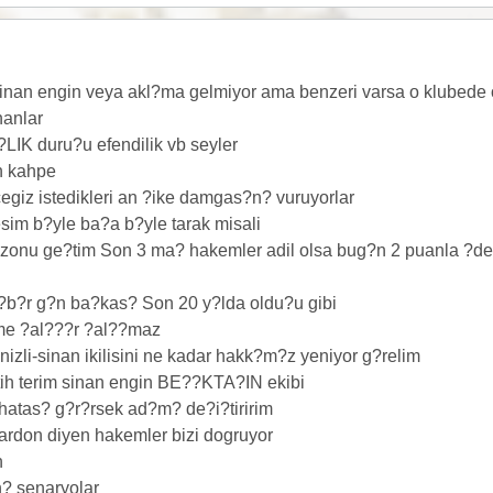
sinan engin veya akl?ma gelmiyor ama benzeri varsa o klubede 
nanlar
IK duru?u efendilik vb seyler
n kahpe
egiz istedikleri an ?ike damgas?n? vuruyorlar
im b?yle ba?a b?yle tarak misali
zonu ge?tim Son 3 ma? hakemler adil olsa bug?n 2 puanla ?de
 ?b?r g?n ba?kas? Son 20 y?lda oldu?u gibi
nme ?al???r ?al??maz
zli-sinan ikilisini ne kadar hakk?m?z yeniyor g?relim
ih terim sinan engin BE??KTA?IN ekibi
atas? g?r?rsek ad?m? de?i?tiririm
rdon diyen hakemler bizi dogruyor
n
? senaryolar