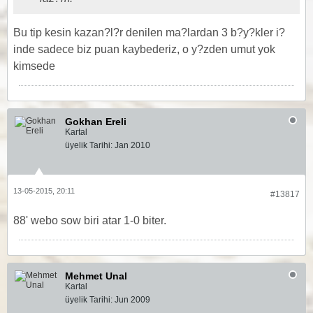
Bu tip kesin kazan?l?r denilen ma?lardan 3 b?y?kler i?
inde sadece biz puan kaybederiz, o y?zden umut yok
kimsede
Gokhan Ereli
Kartal
üyelik Tarihi:
Jan 2010
13-05-2015, 20:11
#13817
88' webo sow biri atar 1-0 biter.
Mehmet Unal
Kartal
üyelik Tarihi:
Jun 2009