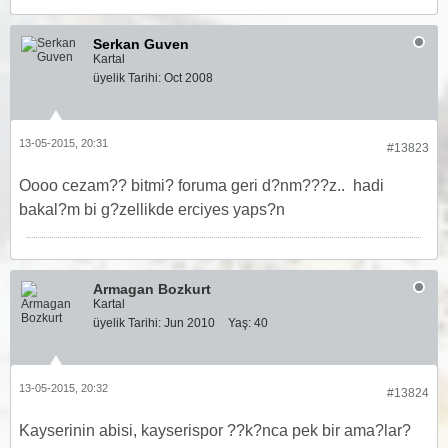
Serkan Guven
Kartal
üyelik Tarihi:
Oct 2008
13-05-2015, 20:31
#13823
Oooo cezam?? bitmi? foruma geri d?nm???z..
hadi
bakal?m bi g?zellikde erciyes yaps?n
Armagan Bozkurt
Kartal
üyelik Tarihi:
Jun 2010
Yaş:
40
13-05-2015, 20:32
#13824
Kayserinin abisi, kayserispor ??k?nca pek bir ama?lar?