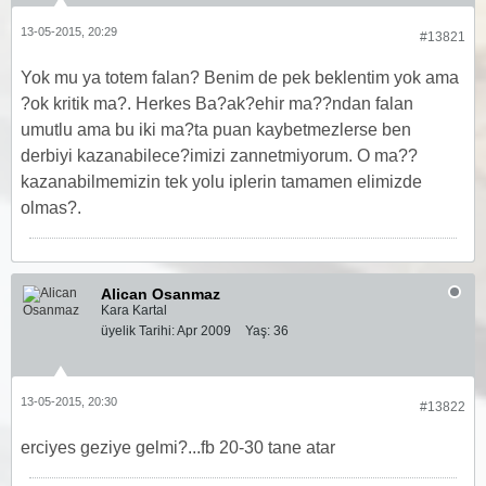
13-05-2015, 20:29
#13821
Yok mu ya totem falan? Benim de pek beklentim yok ama
?ok kritik ma?. Herkes Ba?ak?ehir ma??ndan falan
umutlu ama bu iki ma?ta puan kaybetmezlerse ben
derbiyi kazanabilece?imizi zannetmiyorum. O ma??
kazanabilmemizin tek yolu iplerin tamamen elimizde
olmas?.
Alican Osanmaz
Kara Kartal
üyelik Tarihi:
Apr 2009
Yaş:
36
13-05-2015, 20:30
#13822
erciyes geziye gelmi?...fb 20-30 tane atar