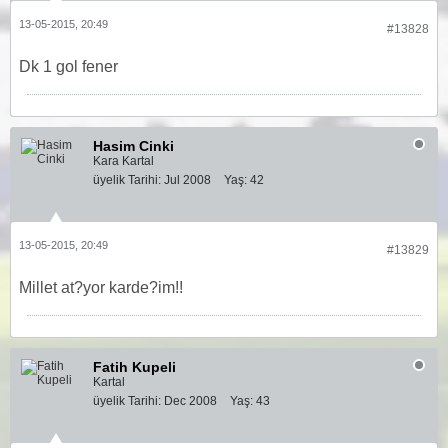
13-05-2015, 20:49
#13828
Dk 1 gol fener
Hasim Cinki
Kara Kartal
üyelik Tarihi:
Jul 2008
Yaş:
42
13-05-2015, 20:49
#13829
Millet at?yor karde?im!!
Fatih Kupeli
Kartal
üyelik Tarihi:
Dec 2008
Yaş:
43