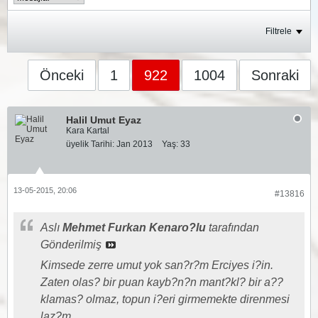
Filtrele
Önceki
1
922
1004
Sonraki
Halil Umut Eyaz
Kara Kartal
üyelik Tarihi:
Jan 2013
Yaş:
33
13-05-2015, 20:06
#13816
Aslı
Mehmet Furkan Kenaro?lu
tarafından
Gönderilmiş
Kimsede zerre umut yok san?r?m Erciyes i?in.
Zaten olas? bir puan kayb?n?n mant?kl? bir a??
klamas? olmaz, topun i?eri girmemekte direnmesi
laz?m.