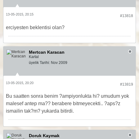
13-05-2015, 20:15
#13818
erciyesten beklentisi olan?
Mertcan Karacan
Kartal
üyelik Tarihi:
Nov 2009
13-05-2015, 20:20
#13819
Bu saatten sonra benim ?ampiyonlukta hi? umudum yok
malesef antep ma?? berabere bitmeyecekti.. ?aps?z
ismailin tak?m? yukarda bitirdi.
Doruk Kaymak