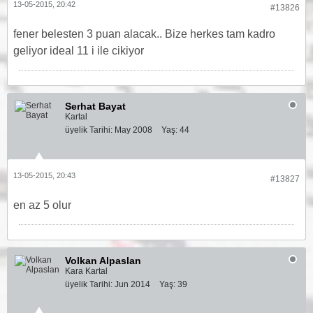
13-05-2015, 20:42
#13826
fener belesten 3 puan alacak.. Bize herkes tam kadro
geliyor ideal 11 i ile cikiyor
Serhat Bayat
Kartal
üyelik Tarihi:
May 2008
Yaş:
44
13-05-2015, 20:43
#13827
en az 5 olur
Volkan Alpaslan
Kara Kartal
üyelik Tarihi:
Jun 2014
Yaş:
39