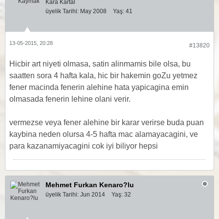
Kara Kartal
üyelik Tarihi:
May 2008
Yaş:
41
13-05-2015, 20:28
#13820
Hicbir art niyeti olmasa, satin alinmamis bile olsa, bu
saatten sora 4 hafta kala, hic bir hakemin goZu yetmez
fener macinda fenerin alehine hata yapicagina emin
olmasada fenerin lehine olani verir.
vermezse veya fener alehine bir karar verirse buda puan
kaybina neden olursa 4-5 hafta mac alamayacagini, ve
para kazanamiyacagini cok iyi biliyor hepsi
Mehmet Furkan Kenaro?lu
üyelik Tarihi:
Jun 2014
Yaş:
32