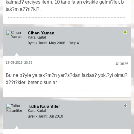
kalmad? erciyeslilerin. 10 tane falan eksikle gelmi?ler, b
tak?m a??rl?kl?.
Cihan Yaman
Kara Kartal
üyelik Tarihi:
May 2008
Yaş:
41
13-05-2015, 20:39
#13825
Bu ne b?yle ya,tak?m?n yar?s?dan fazlas? yok.?yi olmu?
d??t?kleri beter olsunlar
Talha Karanfiler
Kara Kartal
üyelik Tarihi:
Jul 2010