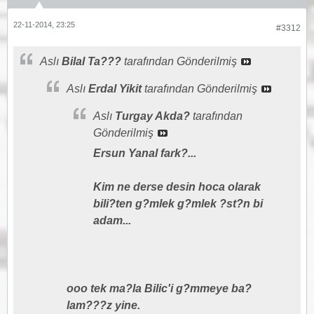
22-11-2014, 23:25
#3312
Aslı
Bilal Ta???
tarafından Gönderilmiş
Aslı
Erdal Yikit
tarafından Gönderilmiş
Aslı
Turgay Akda?
tarafından
Gönderilmiş
Ersun Yanal fark?...
Kim ne derse desin hoca olarak
bili?ten g?mlek g?mlek ?st?n bi
adam...
ooo tek ma?la Bilic'i g?mmeye ba?
lam???z yine.