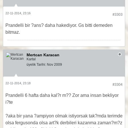
22-11-2014, 23:16
#3303
Prandelli bir ?ans? daha hakediyor. Gs bitti demeden
bitmaz.
Mertcan Karacan
Kartal
üyelik Tarihi:
Nov 2009
22-11-2014, 23:18
#3304
Prandelli 6 hafta daha kal?r m?? Zor ama insan bekliyor
i?te
?aka bir yana ?ampiyon olmak istiyorsak tak?mda terimde
olsa fergusonda olsa art?k derbileri kazanma zaman?m?z