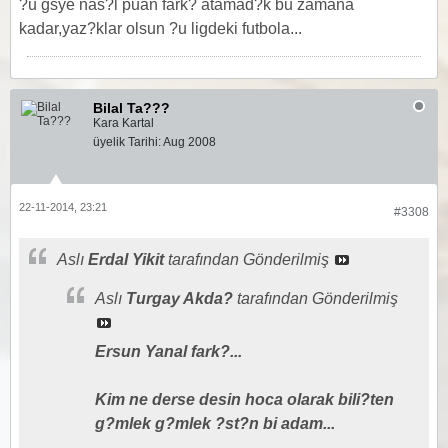
?u gsye nas?l puan fark? atamad?k bu zamana
kadar,yaz?klar olsun ?u ligdeki futbola...
Bilal Ta???
Kara Kartal
üyelik Tarihi:
Aug 2008
22-11-2014, 23:21
#3308
Aslı
Erdal Yikit
tarafından Gönderilmiş
Aslı
Turgay Akda?
tarafından Gönderilmiş
Ersun Yanal fark?...
Kim ne derse desin hoca olarak bili?ten
g?mlek g?mlek ?st?n bi adam...