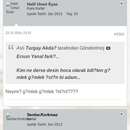
Halil Umut Eyaz
Kara Kartal
üyelik Tarihi:
Jan 2013
Yaş:
33
22-11-2014, 23:15
#3302
Aslı
Turgay Akda?
tarafından Gönderilmiş
Ersun Yanal fark?...
Kim ne derse desin hoca olarak bili?ten g?
mlek g?mlek ?st?n bi adam...
Neymi? g?mlek g?mlek ?st?nl????
Serdar.Korkmaz
Kartal
üyelik Tarihi:
Jun 2013