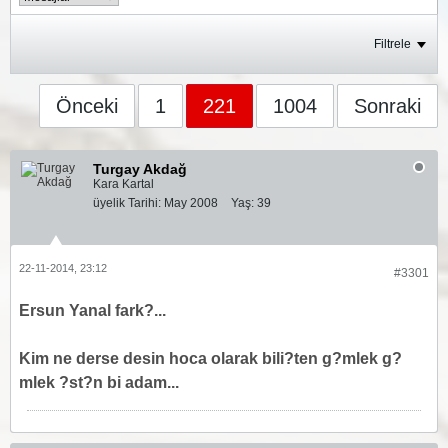
Filtrele
Önceki
1
221
1004
Sonraki
Turgay Akdağ
Kara Kartal
üyelik Tarihi:
May 2008
Yaş:
39
22-11-2014, 23:12
#3301
Ersun Yanal fark?...
Kim ne derse desin hoca olarak bili?ten g?mlek g?
mlek ?st?n bi adam...