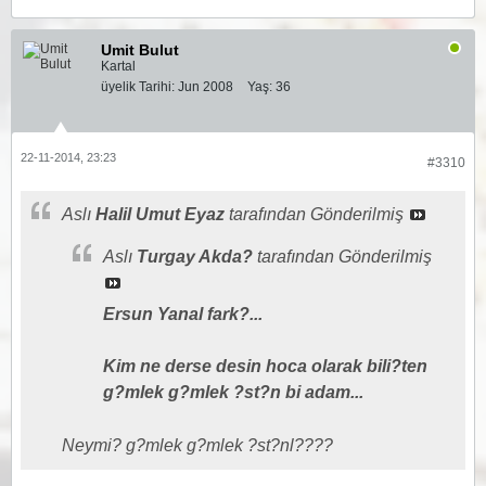
Umit Bulut
Kartal
üyelik Tarihi:
Jun 2008
Yaş:
36
22-11-2014, 23:23
#3310
Aslı
Halil Umut Eyaz
tarafından Gönderilmiş
Aslı
Turgay Akda?
tarafından Gönderilmiş
Ersun Yanal fark?...
Kim ne derse desin hoca olarak bili?ten
g?mlek g?mlek ?st?n bi adam...
Neymi? g?mlek g?mlek ?st?nl????