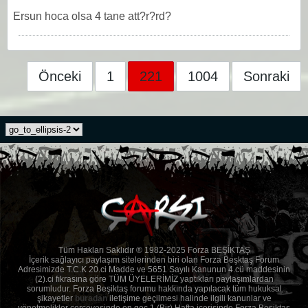
Ersun hoca olsa 4 tane att?r?rd?
Önceki
1
221
1004
Sonraki
Tüm Hakları Saklıdır ® 1982-2025 Forza BEŞİKTAŞ
İçerik sağlayıcı paylaşım sitelerinden biri olan Forza Beşktaş Forum
Adresimizde T.C.K 20.ci Madde ve 5651 Sayılı Kanunun 4.cü maddesinin
(2).ci fıkrasına göre TÜM ÜYELERİMİZ yaptıkları paylaşımlardan
sorumludur. Forza Beşiktaş forumu hakkında yapılacak tüm hukuksal
şikayetler
buradan
iletişime geçilmesi halinde ilgili kanunlar ve