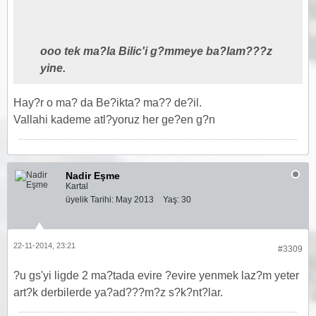
ooo tek ma?la Bilic'i g?mmeye ba?lam???z
yine.
Hay?r o ma? da Be?ikta? ma?? de?il.
Vallahi kademe atl?yoruz her ge?en g?n
Nadir Eşme
Kartal
üyelik Tarihi:
May 2013
Yaş:
30
22-11-2014, 23:21
#3309
?u gs'yi ligde 2 ma?tada evire ?evire yenmek laz?m yeter
art?k derbilerde ya?ad???m?z s?k?nt?lar.