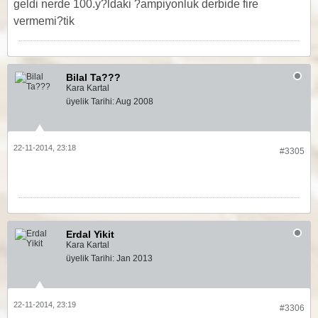
geldi nerde 100.y?ldaki ?ampiyonluk derbide fire
vermemi?tik
Bilal Ta???
Kara Kartal
üyelik Tarihi:
Aug 2008
22-11-2014, 23:18
#3305
Erdal Yikit
Kara Kartal
üyelik Tarihi:
Jan 2013
22-11-2014, 23:19
#3306