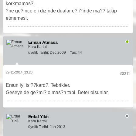
korkmamas?.
?ne ge?ince eli dizinde dualar e?li?inde ma?? takip
etmemesi.
Erman Atmaca
Kara Kartal
üyelik Tarihi:
Dec 2009
Yaş:
44
22-11-2014, 23:23
#3311
Ersun iyi is ??kard?. Tebrikler.
Geseye de ge?mi? olmas?n tabi. Beter olsunlar.
Erdal Yikit
Kara Kartal
üyelik Tarihi:
Jan 2013