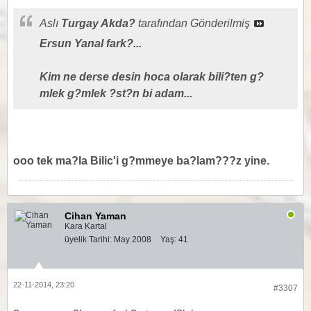
Aslı
Turgay Akda?
tarafından Gönderilmiş
Ersun Yanal fark?...
Kim ne derse desin hoca olarak bili?ten g?
mlek g?mlek ?st?n bi adam...
ooo tek ma?la Bilic'i g?mmeye ba?lam???z yine.
Cihan Yaman
Kara Kartal
üyelik Tarihi:
May 2008
Yaş:
41
22-11-2014, 23:20
#3307