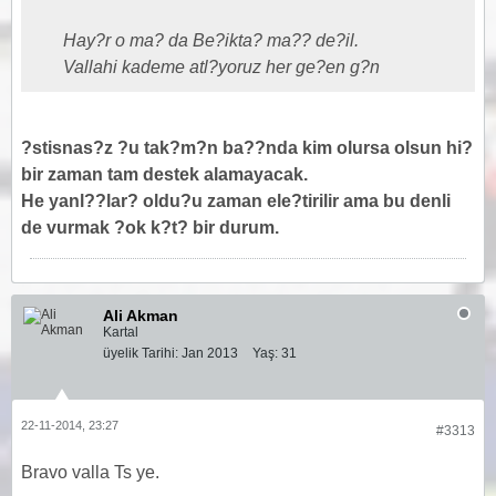
Hay?r o ma? da Be?ikta? ma?? de?il.
Vallahi kademe atl?yoruz her ge?en g?n
?stisnas?z ?u tak?m?n ba??nda kim olursa olsun hi?
bir zaman tam destek alamayacak.
He yanl??lar? oldu?u zaman ele?tirilir ama bu denli
de vurmak ?ok k?t? bir durum.
Ali Akman
Kartal
üyelik Tarihi:
Jan 2013
Yaş:
31
22-11-2014, 23:27
#3313
Bravo valla Ts ye.