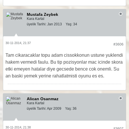
Mustafa Zeybek
Kara Kartal
üyelik Tarihi:
Jan 2013
Yaş:
34
30-11-2014, 21:37
#3606
Tam cikaracaklar topu adam cissokkonun ustune yuklendi
hakem vermedi faulu. Bu tip pozisyonlar mac icinde skora
etki emeyen hatalar diye gecsede bence cok onemli. Su
an baski yemek yerine rahatlatmisti oyunu es es.
Alican Osanmaz
Kara Kartal
üyelik Tarihi:
Apr 2009
Yaş:
36
30-11-2014, 21:38
#3607