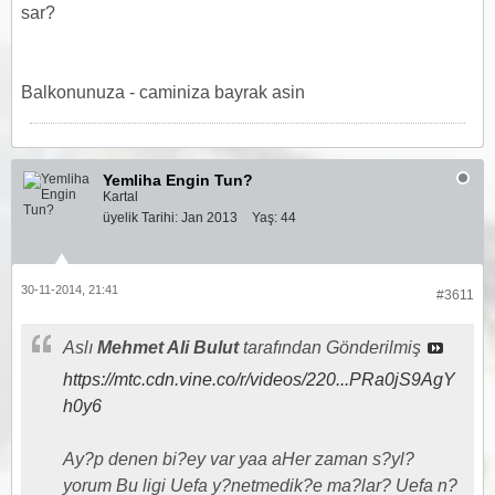
sar?
Balkonunuza - caminiza bayrak asin
Yemliha Engin Tun?
Kartal
üyelik Tarihi:
Jan 2013
Yaş:
44
30-11-2014, 21:41
#3611
Aslı
Mehmet Ali Bulut
tarafından Gönderilmiş
https://mtc.cdn.vine.co/r/videos/220...PRa0jS9AgY
h0y6
Ay?p denen bi?ey var yaa aHer zaman s?yl?
yorum Bu ligi Uefa y?netmedik?e ma?lar? Uefa n?