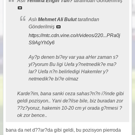
Aslı
Yemliha Engin Tun?
tarafından Gönderilmiş
Aslı
Mehmet Ali Bulut
tarafından
Gönderilmiş
https://mtc.cdn.vine.co/r/videos/220...PRa0j
S9AgYh0y6
Ay?p denen bi?ey var yaa aHer zaman s?
yl?yorum Bu ligi Uefa y?netmedik?e ma?
lar? Uefa n?n belirledigi Hakemler y?
netmedik?e bi?e olmaz
Karde?im, bana sanki ceza sahas?n?n i?inde gibi
geldi pozisyon.. Yani de?ilse bile, biz buradan zor
??z?yoruz, hakemin 10-20 cm yi orada g?rmesi ?
ok zor bence..
bana da net d??ar?da gibi geldi, bu pozisyon pierroda