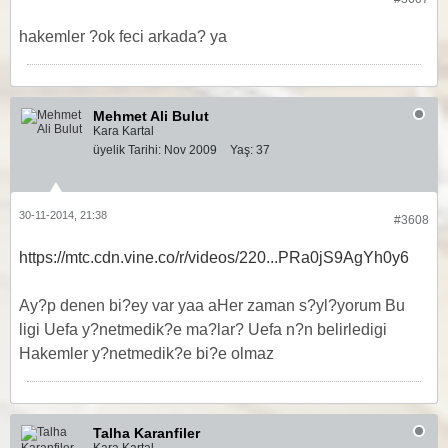
hakemler ?ok feci arkada? ya
Mehmet Ali Bulut
Kara Kartal
üyelik Tarihi:
Nov 2009
Yaş:
37
30-11-2014, 21:38
#3608
https://mtc.cdn.vine.co/r/videos/220...PRa0jS9AgYh0y6
Ay?p denen bi?ey var yaa aHer zaman s?yl?yorum Bu
ligi Uefa y?netmedik?e ma?lar? Uefa n?n belirledigi
Hakemler y?netmedik?e bi?e olmaz
Talha Karanfiler