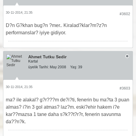
30-11-2014, 21:35
#3602
D?n G?khan bug?n ?mer.. Kiralad?klar?m?z?n
performanslar? iyiye gidiyor.
Ahmet Tutku Sedir
Kartal
üyelik Tarihi:
May 2008
Yaş:
39
30-11-2014, 21:35
#3603
ma? ile alakal? g?r???m de?i?ti, fenerin bu ma?ta 3 puan
almas? i?in 3 gol atmas? laz?m. eski?ehir hakem i?e
kar??mazsa 1 tane daha s?k??t?r?r, fenerin savunma
da??n?k.