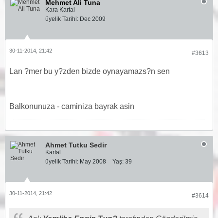
Mehmet Ali Tuna
Kara Kartal
üyelik Tarihi:
Dec 2009
30-11-2014, 21:42
#3613
Lan ?mer bu y?zden bizde oynayamazs?n sen
Balkonunuza - caminiza bayrak asin
Ahmet Tutku Sedir
Kartal
üyelik Tarihi:
May 2008
Yaş:
39
30-11-2014, 21:42
#3614