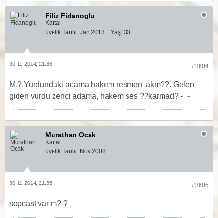
Filiz Fidanoglu
Kartal
üyelik Tarihi:
Jan 2013
Yaş:
33
30-11-2014, 21:36
#3604
M.?.Yurdundaki adama hakem resmen takm??. Gelen
giden vurdu zenci adama, hakem ses ??karmad? -_-
Murathan Ocak
Kartal
üyelik Tarihi:
Nov 2008
30-11-2014, 21:36
#3605
sopcast var m? ?