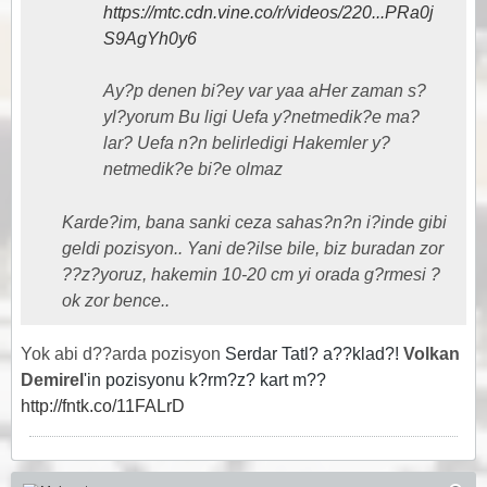
https://mtc.cdn.vine.co/r/videos/220...PRa0j
S9AgYh0y6
Ay?p denen bi?ey var yaa aHer zaman s?
yl?yorum Bu ligi Uefa y?netmedik?e ma?
lar? Uefa n?n belirledigi Hakemler y?
netmedik?e bi?e olmaz
Karde?im, bana sanki ceza sahas?n?n i?inde gibi
geldi pozisyon.. Yani de?ilse bile, biz buradan zor
??z?yoruz, hakemin 10-20 cm yi orada g?rmesi ?
ok zor bence..
Yok abi d??arda pozisyon
Serdar Tatl? a??klad?!
Volkan
Demirel
'in pozisyonu k?rm?z? kart m??
http://fntk.co/11FALrD