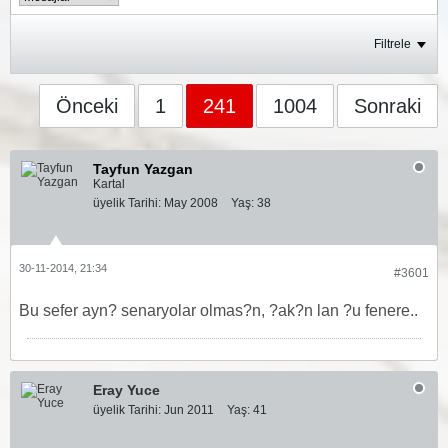
Filtrele
Önceki
1
241
1004
Sonraki
Tayfun Yazgan
Kartal
üyelik Tarihi:
May 2008
Yaş:
38
30-11-2014, 21:34
#3601
Bu sefer ayn? senaryolar olmas?n, ?ak?n lan ?u fenere..
Eray Yuce
üyelik Tarihi:
Jun 2011
Yaş:
41