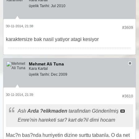
Kara Kartal
üyelik Tarihi:
Jul 2010
30-11-2014, 21:38
#3609
karaktersize bak nasil yatiyor atagi kesiyor
Mehmet Ali Tuna
Kara Kartal
üyelik Tarihi:
Dec 2009
30-11-2014, 21:39
#3610
Aslı
Arda ?elikmaden
tarafından Gönderilmiş
Emre'nin hareketi sar? kart de?il dimi hocam
Mac?n bas?nda hurriyetin dizine surttu tabanla. O da net