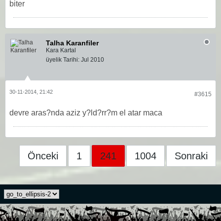
biter
Talha Karanfiler
Kara Kartal
üyelik Tarihi:
Jul 2010
30-11-2014, 21:42
#3615
devre aras?nda aziz y?ld?rr?m el atar maca
Önceki
1
241
1004
Sonraki