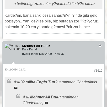
n belirledigi Hakemler y?netmedik?e bi?e olmaz
Karde?im, bana sanki ceza sahas?n?n i?inde gibi geldi
pozisyon.. Yani de?ilse bile, biz buradan zor ??z?yoruz,
hakemin 10-20 cm yi orada g?rmesi ?ok zor bence..
Mehmet Ali Bulut
Kara Kartal
üyelik Tarihi:
Nov 2009
Yaş:
37
30-11-2014, 21:42
#3612
Aslı
Yemliha Engin Tun?
tarafından Gönderilmiş
Aslı
Mehmet Ali Bulut
tarafından
Gönderilmiş