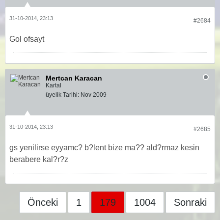
31-10-2014, 23:13
#2684
Gol ofsayt
Mertcan Karacan
Kartal
üyelik Tarihi:
Nov 2009
31-10-2014, 23:13
#2685
gs yenilirse eyyamc? b?lent bize ma?? ald?rmaz kesin
berabere kal?r?z
Önceki
1
179
1004
Sonraki