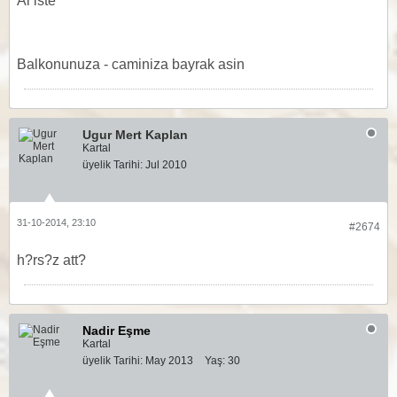
Al iste
Balkonunuza - caminiza bayrak asin
Ugur Mert Kaplan
Kartal
üyelik Tarihi:
Jul 2010
31-10-2014, 23:10
#2674
h?rs?z att?
Nadir Eşme
Kartal
üyelik Tarihi:
May 2013
Yaş:
30