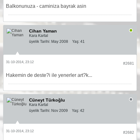
Balkonunuza - caminiza bayrak asin
Cihan Yaman
Kara Kartal
üyelik Tarihi:
May 2008
Yaş:
41
31-10-2014, 23:12
#2681
Hakemin de deste?i ile yenerler art?k...
Cüneyt Türkoğlu
Kara Kartal
üyelik Tarihi:
Nov 2009
Yaş:
42
31-10-2014, 23:12
#2682