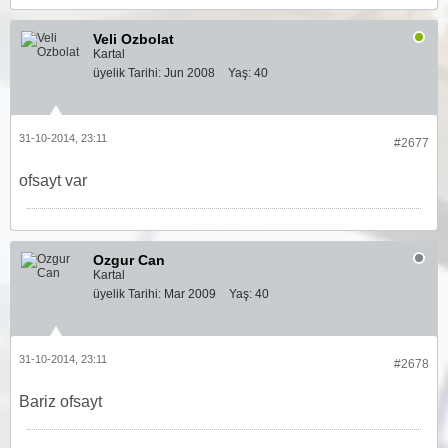
Veli Ozbolat
Kartal
üyelik Tarihi:
Jun 2008
Yaş:
40
31-10-2014, 23:11
#2677
ofsayt var
Ozgur Can
Kartal
üyelik Tarihi:
Mar 2009
Yaş:
40
31-10-2014, 23:11
#2678
Bariz ofsayt