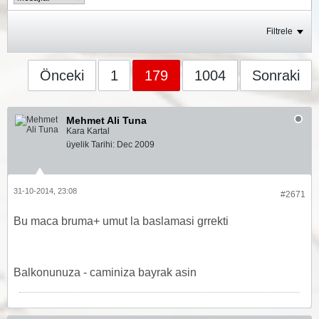
Filtrele
Önceki
1
179
1004
Sonraki
Mehmet Ali Tuna
Kara Kartal
üyelik Tarihi:
Dec 2009
31-10-2014, 23:08
#2671
Bu maca bruma+ umut la baslamasi grrekti
Balkonunuza - caminiza bayrak asin