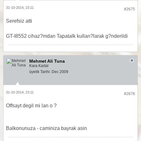
31-10-2014, 23:11
#2675
Serefsiz atti
GT-I8552 cihaz?mdan Tapatalk kullan?larak g?nderildi
Mehmet Ali Tuna
Kara Kartal
üyelik Tarihi:
Dec 2009
31-10-2014, 23:11
#2676
Offsayt degil mi lan o ?
Balkonunuza - caminiza bayrak asin