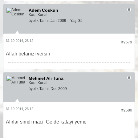
Adem Coskun
Kara Kartal
üyelik Tarihi:
Jan 2009
Yaş:
35
31-10-2014, 23:12
#2679
Allah belanizi versin
Mehmet Ali Tuna
Kara Kartal
üyelik Tarihi:
Dec 2009
31-10-2014, 23:12
#2680
Alirlar simdi maci. Gelde kafayi yeme