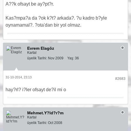
A??k ofsayt be ay?pt?r.
Kas?mpa?a da ?ok k?t? arkada?. ?u kadro b?yle
oynamamal?. ?ota'dan bir yol olmaz.
Evrem Elagöz
Kartal
üyelik Tarihi:
Nov 2009
Yaş:
36
31-10-2014, 23:13
#2683
hay?rl? i?ler ofsayt de?il mi o
Mehmet.Y?ld?r?m
Kartal
üyelik Tarihi:
Oct 2008