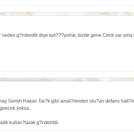
? neden g?nderdik diye tart???yorlar, bizde gene Cenk var am
ay Semih Hakan Tar?k gibi amat?rlerden olu?an defans hatt?n
girecek yoksa.
alk kullan?larak g?nderildi.