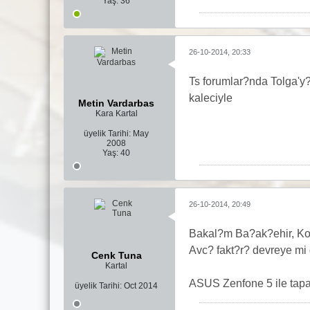
Yaş:
36
26-10-2014, 20:33
Ts forumlar?nda Tolga'y
kaleciyle
Metin Vardarbas
Kara Kartal
üyelik Tarihi:
May
2008
Yaş:
40
26-10-2014, 20:49
Bakal?m Ba?ak?ehir, Kor
Avc? fakt?r? devreye mi 
Cenk Tuna
Kartal
ASUS Zenfone 5 ile tapat
üyelik Tarihi:
Oct 2014