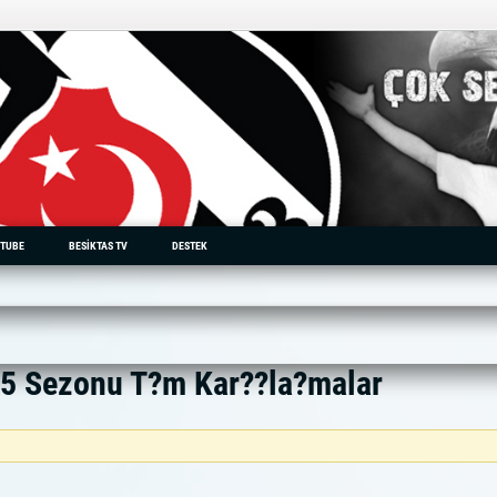
TUBE
BESIKTAS TV
DESTEK
15 Sezonu T?m Kar??la?malar