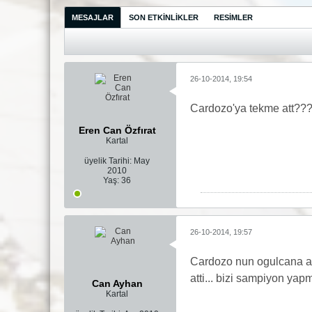
MESAJLAR
SON ETKINLIKLER
RESIMLER
26-10-2014, 19:54
Cardozo'ya tekme att???
Eren Can Özfırat
Kartal
üyelik Tarihi:
May
2010
Yaş:
36
26-10-2014, 19:57
Cardozo nun ogulcana ar
atti... bizi sampiyon yap
Can Ayhan
Kartal