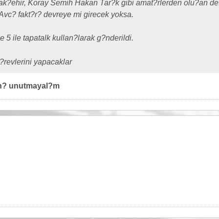
?ehir, Koray Semih Hakan Tar?k gibi amat?rlerden olu?an def
Avc? fakt?r? devreye mi girecek yoksa.
5 ile tapatalk kullan?larak g?nderildi.
?revlerini yapacaklar
?n? unutmayal?m