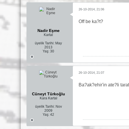
26-10-2014, 21:06
Off be ka?t?
Nadir Eşme
Kartal
üyelik Tarihi:
May
2013
Yaş:
30
26-10-2014, 21:07
Ba?ak?ehir'in ate?li tar
Cüneyt Türkoğlu
Kara Kartal
üyelik Tarihi:
Nov
2009
Yaş:
42