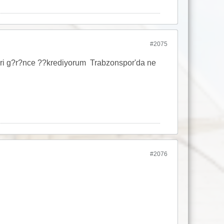
#2075
eri g?r?nce ??krediyorum
Trabzonspor'da ne
#2076