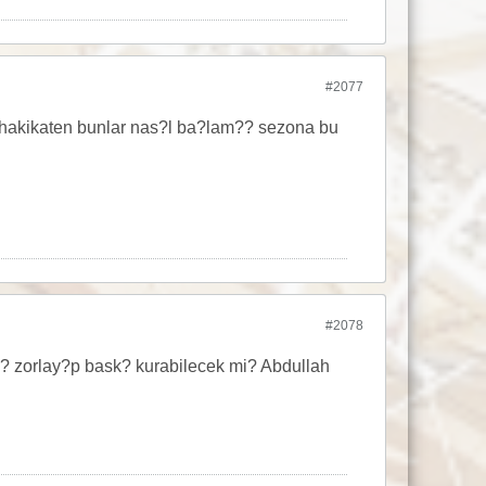
#2077
a hakikaten bunlar nas?l ba?lam?? sezona bu
#2078
? zorlay?p bask? kurabilecek mi? Abdullah