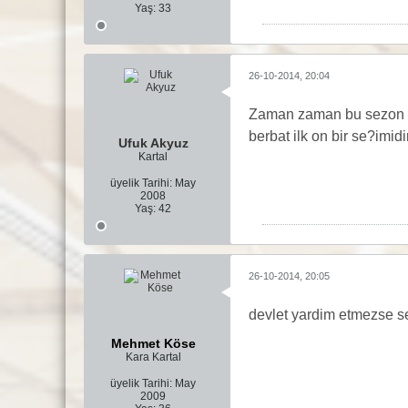
Yaş:
33
26-10-2014, 20:04
Zaman zaman bu sezon bi
berbat ilk on bir se?imi
Ufuk Akyuz
Kartal
üyelik Tarihi:
May
2008
Yaş:
42
26-10-2014, 20:05
devlet yardim etmezse 
Mehmet Köse
Kara Kartal
üyelik Tarihi:
May
2009