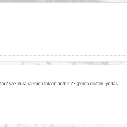
aftar? ya?mura ra?men tak?mlar?n? ??lg?nca destekliyorlar.