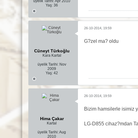
üyelik Tarihi:
Apr 2010
Yaş:
36
26-10-2014, 19:59
G?zel ma? oldu
Cüneyt Türkoğlu
Kara Kartal
üyelik Tarihi:
Nov
2009
Yaş:
42
26-10-2014, 19:59
Bizim hamsilerle isimiz y
Hima Çakar
Kartal
LG-D855 cihaz?mdan Tapa
üyelik Tarihi:
Aug
2010