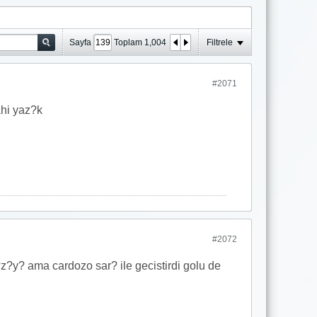
Sayfa
Toplam
1,004
Filtrele
#2071
ahi yaz?k
#2072
y? ama cardozo sar? ile gecistirdi golu de