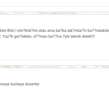
le Bilic'i ele?tirdi?im oldu ama ba?ka tak?mlar?n ba??ndakil
dir. Yaz?k ger?ekten, d??man ba??na ?yle teknik direkt?r
seneye kumeye duserler