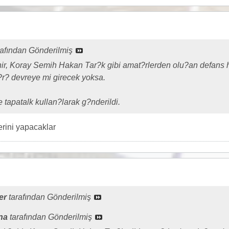
rafından Gönderilmiş
, Koray Semih Hakan Tar?k gibi amat?rlerden olu?an defans h
?r? devreye mi girecek yoksa.
tapatalk kullan?larak g?nderildi.
erini yapacaklar
er
tarafından Gönderilmiş
na
tarafından Gönderilmiş