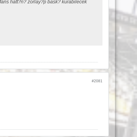
ans hatt?n? zorlay?p bask? kurabilecek
#2081