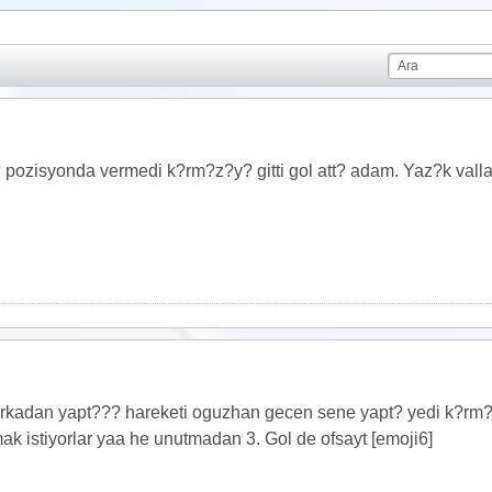
 pozisyonda vermedi k?rm?z?y? gitti gol att? adam. Yaz?k vall
kadan yapt??? hareketi oguzhan gecen sene yapt? yedi k?rm?z?
mak istiyorlar yaa he unutmadan 3. Gol de ofsayt [emoji6]