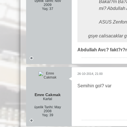
üyelik Tarihi:
Nov
Bakal?m Ba?ak
2009
mi? Abdullah 
Yaş:
37
ASUS Zenfone 
gsye calisacaklar g
Abdullah Avc? fakt?r
26-10-2014, 21:00
Semihin gol? var
Emre Cakmak
Kartal
üyelik Tarihi:
May
2008
Yaş:
39