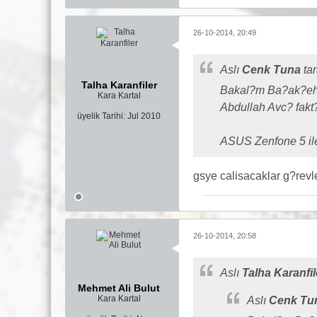
26-10-2014, 20:49
Aslı
Cenk Tuna
ta
Talha Karanfiler
Bakal?m Ba?ak?ehir
Kara Kartal
Abdullah Avc? fakt
üyelik Tarihi:
Jul 2010
ASUS Zenfone 5 ile 
gsye calisacaklar g?revl
26-10-2014, 20:58
Aslı
Talha Karanfil
Mehmet Ali Bulut
Kara Kartal
Aslı
Cenk Tu