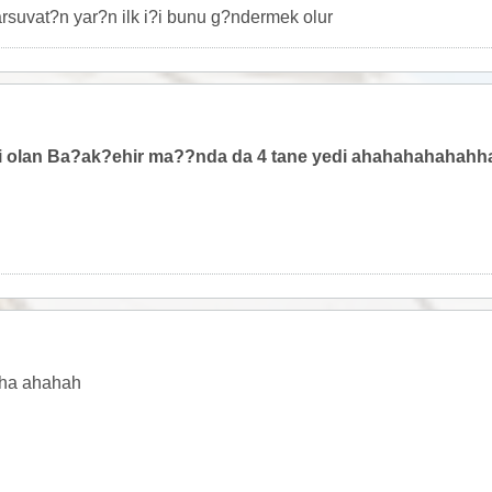
rsuvat?n yar?n ilk i?i bunu g?ndermek olur
fi olan Ba?ak?ehir ma??nda da 4 tane yedi ahahahahahah
ha ahahah