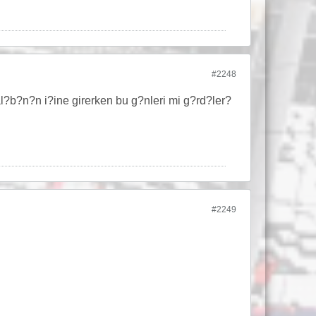
#2248
?b?n?n i?ine girerken bu g?nleri mi g?rd?ler?
#2249