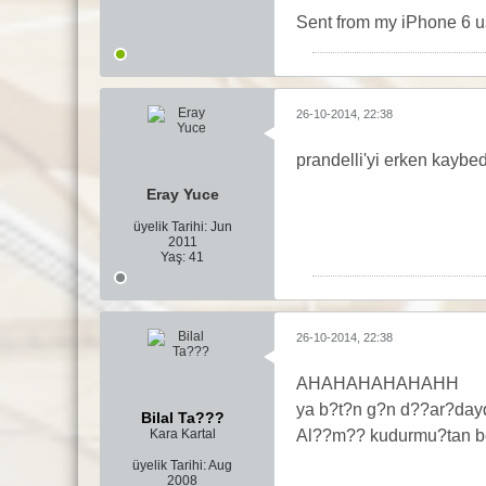
Sent from my iPhone 6 u
26-10-2014, 22:38
prandelli'yi erken kaybe
Eray Yuce
üyelik Tarihi:
Jun
2011
Yaş:
41
26-10-2014, 22:38
AHAHAHAHAHAHH
ya b?t?n g?n d??ar?dayd
Bilal Ta???
Kara Kartal
Al??m?? kudurmu?tan be
üyelik Tarihi:
Aug
2008