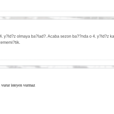
4. y?ld?z olmaya ba?lad?. Acaba sezon ba??nda o 4. y?ld?z kal
zememi?tik.
 vurur isteyen vurmaz