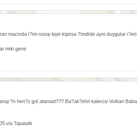
an macinda i?im nasip kipir kipirsa ?imdide ayni duygular i?er
ar miki gene
aray'?n hen?z gol atamad??? Ba?ak?ehir kalecisi Volkan Baba
05 via Tapatalk