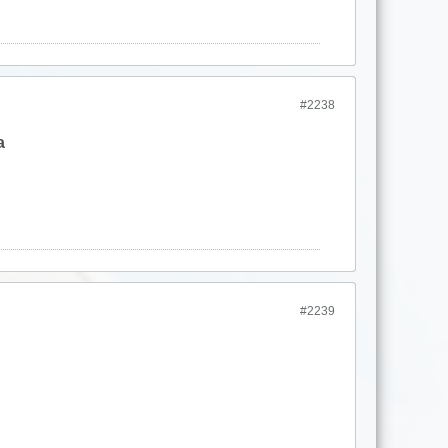
#2238
ha
#2239