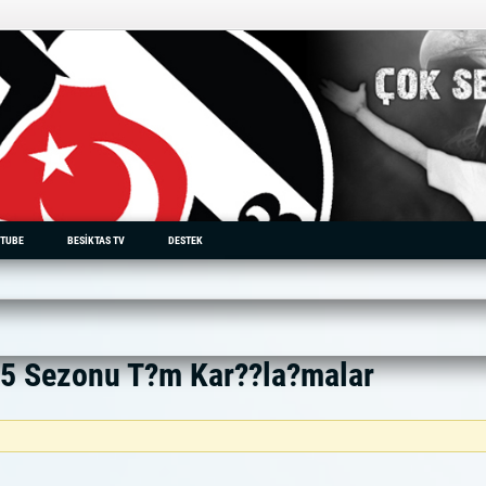
TUBE
BESIKTAS TV
DESTEK
15 Sezonu T?m Kar??la?malar