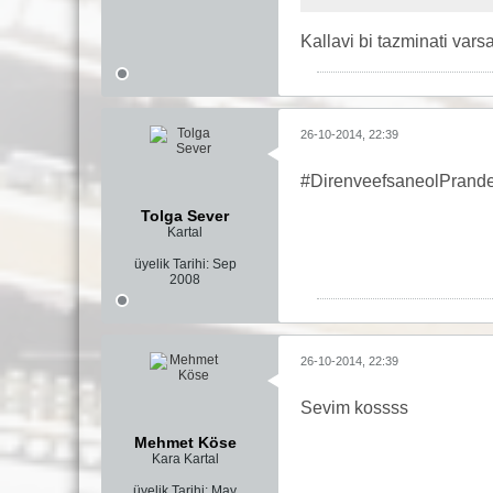
Kallavi bi tazminati var
26-10-2014, 22:39
#DirenveefsaneolPrandel
Tolga Sever
Kartal
üyelik Tarihi:
Sep
2008
26-10-2014, 22:39
Sevim kossss
Mehmet Köse
Kara Kartal
üyelik Tarihi:
May