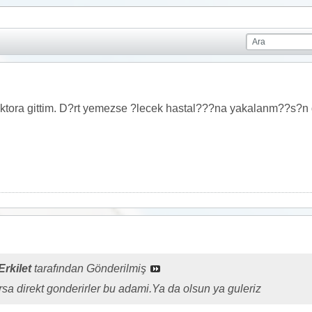
ktora gittim. D?rt yemezse ?lecek hastal???na yakalanm??s?n
rkilet
tarafından Gönderilmiş
rsa direkt gonderirler bu adami.Ya da olsun ya guleriz