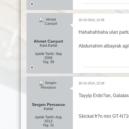
26-10-2014, 22:38
Hahahahhaha ulan partiz
Ahmet Canyurt
Kara Kartal
Abdurrahim albayrak agl
üyelik Tarihi:
Sep
2008
Yaş:
39
26-10-2014, 22:39
Tayyip Erdo?an, Galatas
Sergen Pervance
Kartal
Skickat fr?n min GT-N71
üyelik Tarihi:
Aug
2013
Yaş:
31