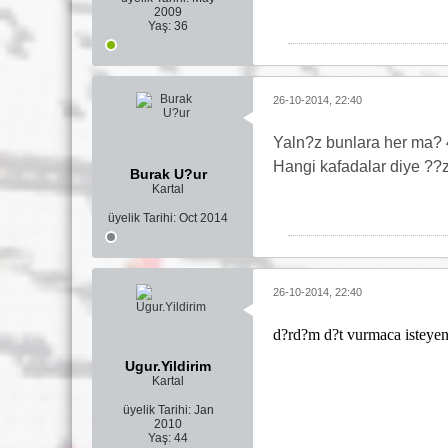
2009
Yaş:
36
26-10-2014, 22:40
Yaln?z bunlara her ma? 
Hangi kafadalar diye ??
Burak U?ur
Kartal
üyelik Tarihi:
Oct 2014
26-10-2014, 22:40
d?rd?m d?t vurmaca isteyen
Ugur.Yildirim
Kartal
üyelik Tarihi:
Jan
2010
Yaş:
44