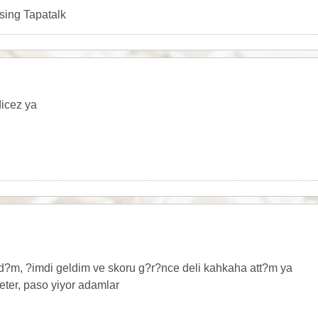
sing Tapatalk
dicez ya
?m, ?imdi geldim ve skoru g?r?nce deli kahkaha att?m ya
ter, paso yiyor adamlar