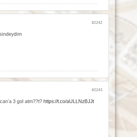
#2242
isindeydim
#2243
can'a 3 gol atm??t?
https://t.co/aULLNzBJJt