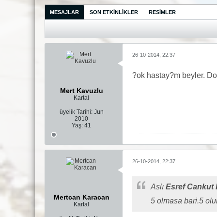
MESAJLAR
SON ETKINLIKLER
RESIMLER
26-10-2014, 22:37
?ok hastay?m beyler. Do
Mert Kavuzlu
Kartal
üyelik Tarihi:
Jun
2010
Yaş:
41
26-10-2014, 22:37
Aslı
Esref Cankut E
Mertcan Karacan
5 olmasa bari.5 olu
Kartal