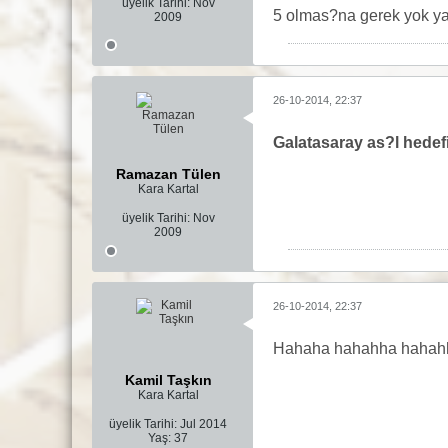
üyelik Tarihi:
Nov
5 olmas?na gerek yok ya
2009
26-10-2014, 22:37
Galatasaray as?l hede
Ramazan Tülen
Kara Kartal
üyelik Tarihi:
Nov
2009
26-10-2014, 22:37
Hahaha hahahha hahah
Kamil Taşkın
Kara Kartal
üyelik Tarihi:
Jul 2014
Yaş:
37