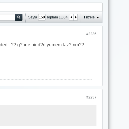
Sayfa
Toplam
1,004
Filtrele
#2236
 dedi. ?? g?nde bir d?rt yemem laz?mm??.
#2237