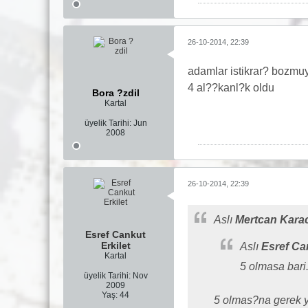
26-10-2014, 22:39
adamlar istikrar? bozmuy
4 al??kanl?k oldu
Bora ?zdil
Kartal
üyelik Tarihi:
Jun
2008
26-10-2014, 22:39
Aslı
Mertcan Kara
Esref Cankut
Erkilet
Aslı
Esref Can
Kartal
5 olmasa bari.
üyelik Tarihi:
Nov
2009
Yaş:
44
5 olmas?na gerek y