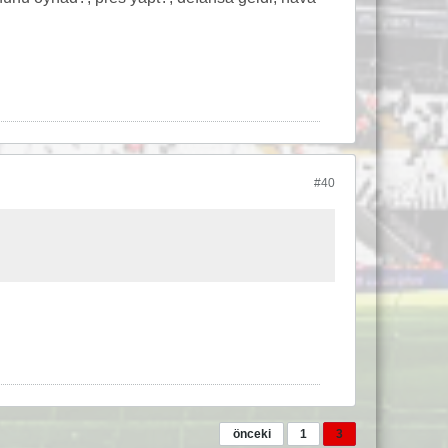
#40
önceki
1
3