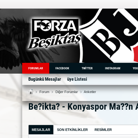
FORUMLAR
FACEBOOK
TWITTER
INSTAGRAM
YOU
Bugünkü Mesajlar
üye Listesi
Forum
Diğer Forumlar
Anketler
Be?ikta? - Konyaspor Ma??n
MESAJLAR
SON ETKINLIKLER
RESIMLER