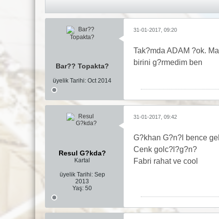
31-01-2017, 09:20
Tak?mda ADAM ?ok. Ma?a
birini g?rmedim ben
Bar?? Topakta?
üyelik Tarihi:
Oct 2014
31-01-2017, 09:42
G?khan G?n?l bence geldi
Cenk golc?l?g?n?
Resul G?kda?
Kartal
Fabri rahat ve cool
üyelik Tarihi:
Sep
2013
Yaş:
50