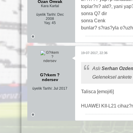
Ozan Omrak
Kara Kartal
toplar?n? ald?, yani yap
sonra Q7 dir
üyelik Tarihi:
Dec
2008
sonra Cenk
Yaş:
45
bunlar? s?ras?yla o?uzha
19-07-2017, 22:36
Aslı
Serhan Ozdem
G?rkem ?
Geleneksel ankete 
ndersev
üyelik Tarihi:
Jul 2017
Talisca [emoji6]
HUAWEI KII-L21 cihaz?md