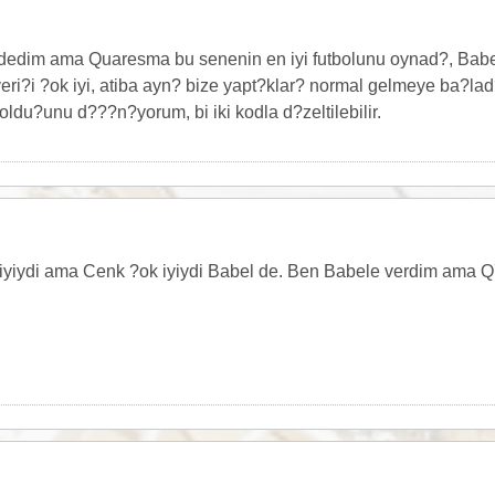
im ama Quaresma bu senenin en iyi futbolunu oynad?, Babel b
eri?i ?ok iyi, atiba ayn? bize yapt?klar? normal gelmeye ba?la
ldu?unu d???n?yorum, bi iki kodla d?zeltilebilir.
iyiydi ama Cenk ?ok iyiydi Babel de. Ben Babele verdim ama 