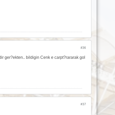
#36
 ger?ekten.. bildigin Cenk e carpt?rararak gol
#37