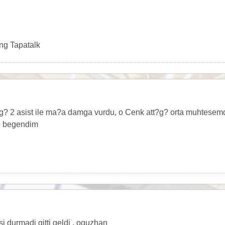
ng Tapatalk
 2 asist ile ma?a damga vurdu, o Cenk att?g? orta muhtesemdir
u begendim
si durmadi gitti geldi , oguzhan