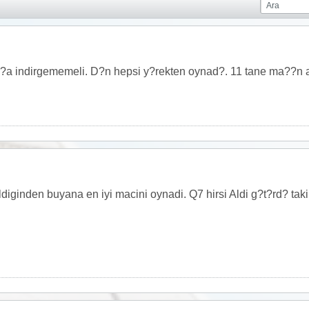
 indirgememeli. D?n hepsi y?rekten oynad?. 11 tane ma??n ad
ginden buyana en iyi macini oynadi. Q7 hirsi Aldi g?t?rd? takimi