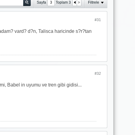
Sayfa
Toplam
3
Filtrele
#31
am? vard? d?n, Talisca haricinde s?r?tan
#32
, Babel in uyumu ve tren gibi gidisi...