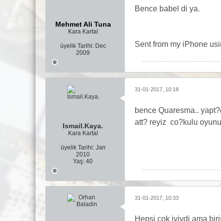
Bence babel di ya.
Mehmet Ali Tuna
Kara Kartal
Sent from my iPhone usi
üyelik Tarihi:
Dec
2009
31-01-2017, 10:18
bence Quaresma.. yapt?g?
att? reyiz
co?kulu oyun
Ismail.Kaya.
Kara Kartal
üyelik Tarihi:
Jan
2010
Yaş:
40
31-01-2017, 10:33
Hepsi cok iyiydi ama biri