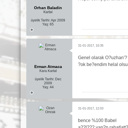
Orhan Baladin
Kartal
üyelik Tarihi:
Apr 2009
Yaş:
65
31-01-2017, 10:35
Genel olarak O?uzhan'? 
?ok be?endim helal olsu
Erman Atmaca
Kara Kartal
üyelik Tarihi:
Dec
2009
Yaş:
44
31-01-2017, 12:03
bence %100 Babel
a??l??? yap?p rahatlatt?