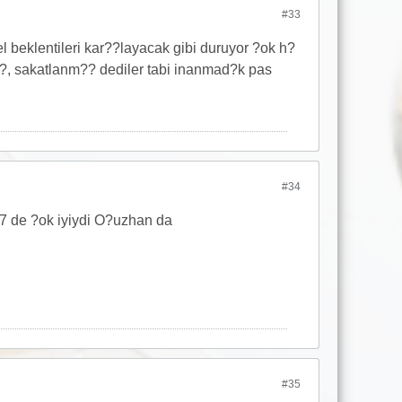
#33
eklentileri kar??layacak gibi duruyor ?ok h?
d?, sakatlanm?? dediler tabi inanmad?k pas
#34
Q7 de ?ok iyiydi O?uzhan da
#35