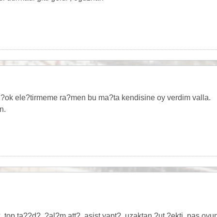
?ok ele?tirmeme ra?men bu ma?ta kendisine oy verdim valla.
n.
, top ta??d?, ?al?m att?, asist yapt?, uzaktan ?ut ?ekti, pas oy