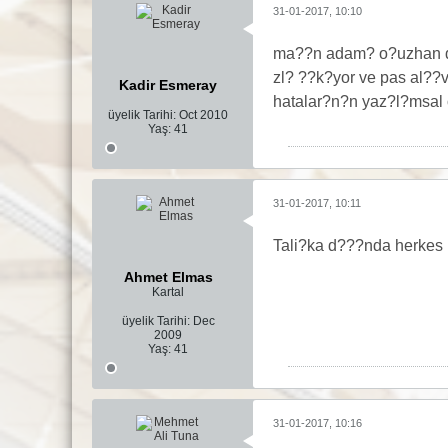
31-01-2017, 10:10
ma??n adam? o?uzhan ded
zl? ??k?yor ve pas al??v
Kadir Esmeray
hatalar?n?n yaz?l?msal o
üyelik Tarihi:
Oct 2010
Yaş:
41
31-01-2017, 10:11
Tali?ka d???nda herkes 
Ahmet Elmas
Kartal
üyelik Tarihi:
Dec
2009
Yaş:
41
31-01-2017, 10:16