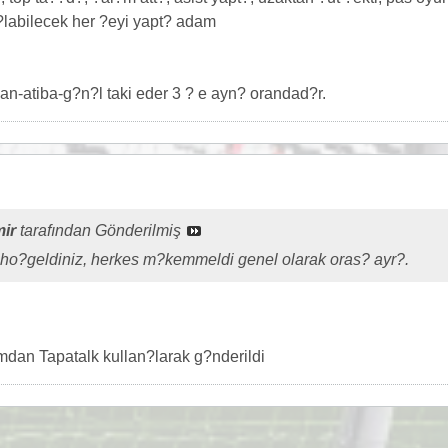
?labilecek her ?eyi yapt? adam
n-atiba-g?n?l taki eder 3 ? e ayn? orandad?r.
ir
tarafından Gönderilmiş
ho?geldiniz, herkes m?kemmeldi genel olarak oras? ayr?.
an Tapatalk kullan?larak g?nderildi