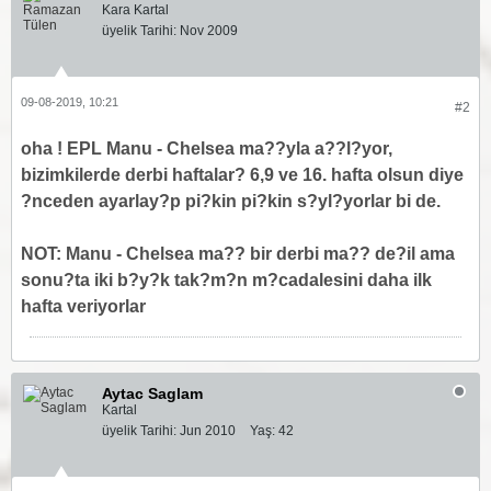
Kara Kartal
üyelik Tarihi:
Nov 2009
09-08-2019, 10:21
#2
oha ! EPL Manu - Chelsea ma??yla a??l?yor,
bizimkilerde derbi haftalar? 6,9 ve 16. hafta olsun diye
?nceden ayarlay?p pi?kin pi?kin s?yl?yorlar bi de.
NOT: Manu - Chelsea ma?? bir derbi ma?? de?il ama
sonu?ta iki b?y?k tak?m?n m?cadalesini daha ilk
hafta veriyorlar
Aytac Saglam
Kartal
üyelik Tarihi:
Jun 2010
Yaş:
42