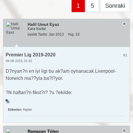
1
5
Sonraki
Halil Umut Eyaz
Kara Kartal
üyelik Tarihi:
Jan 2013
Yaş:
33
Premier Lig 2019-2020
#1
09-08-2019, 01:32
D?nyan?n en iyi ligi bu ak?am oynanacak Liverpool-
Norwich ma??yla ba?l?yor.
?lk haftan?n fikst?r? ?u ?ekilde:
Etiketler:
Hiçbiri
Ramazan Tülen