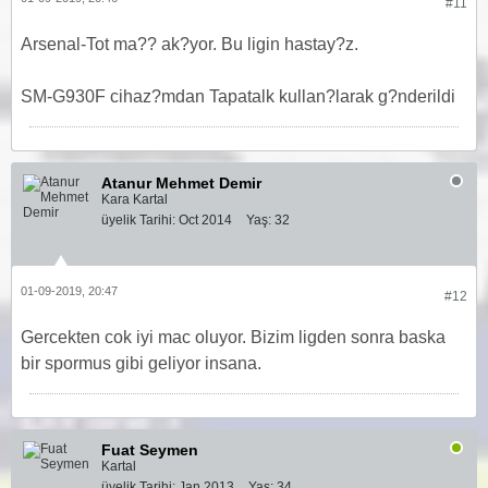
#11
Arsenal-Tot ma?? ak?yor. Bu ligin hastay?z.
SM-G930F cihaz?mdan Tapatalk kullan?larak g?nderildi
Atanur Mehmet Demir
Kara Kartal
üyelik Tarihi:
Oct 2014
Yaş:
32
01-09-2019, 20:47
#12
Gercekten cok iyi mac oluyor. Bizim ligden sonra baska
bir spormus gibi geliyor insana.
Fuat Seymen
Kartal
üyelik Tarihi:
Jan 2013
Yaş:
34