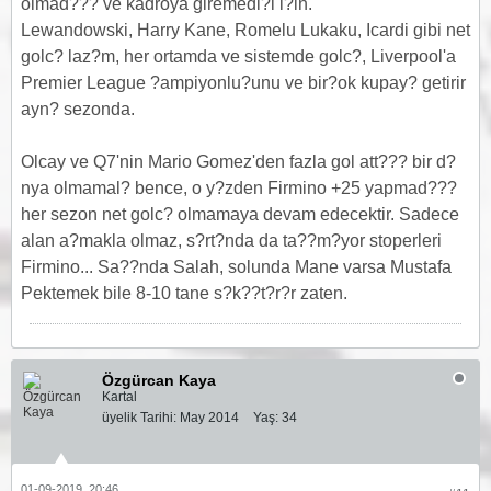
olmad??? ve kadroya giremedi?i i?in.
Lewandowski, Harry Kane, Romelu Lukaku, Icardi gibi net
golc? laz?m, her ortamda ve sistemde golc?, Liverpool'a
Premier League ?ampiyonlu?unu ve bir?ok kupay? getirir
ayn? sezonda.
Olcay ve Q7'nin Mario Gomez'den fazla gol att??? bir d?
nya olmamal? bence, o y?zden Firmino +25 yapmad???
her sezon net golc? olmamaya devam edecektir. Sadece
alan a?makla olmaz, s?rt?nda da ta??m?yor stoperleri
Firmino... Sa??nda Salah, solunda Mane varsa Mustafa
Pektemek bile 8-10 tane s?k??t?r?r zaten.
Özgürcan Kaya
Kartal
üyelik Tarihi:
May 2014
Yaş:
34
01-09-2019, 20:46