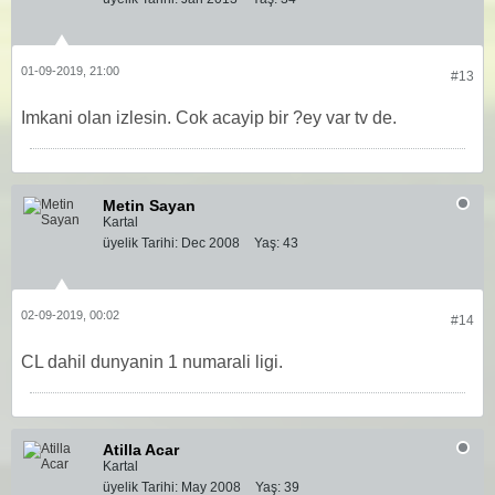
01-09-2019, 21:00
#13
Imkani olan izlesin. Cok acayip bir ?ey var tv de.
Metin Sayan
Kartal
üyelik Tarihi:
Dec 2008
Yaş:
43
02-09-2019, 00:02
#14
CL dahil dunyanin 1 numarali ligi.
Atilla Acar
Kartal
üyelik Tarihi:
May 2008
Yaş:
39