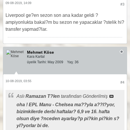
09-08-2019, 14:09
#3
Liverpool ge?en sezon son ana kadar geldi ?
ampiyonlukta bakal?m bu sezon ne yapacaklar ?stelik hi?
transfer yapmad?lar.
Mehmet Köse
Kara Kartal
üyelik Tarihi:
May 2009
Yaş:
36
10-08-2019, 03:55
#4
Aslı
Ramazan T?len
tarafından Gönderilmiş
oha ! EPL Manu - Chelsea ma??yla a??l?yor,
bizimkilerde derbi haftalar? 6,9 ve 16. hafta
olsun diye ?nceden ayarlay?p pi?kin pi?kin s?
yl?yorlar bi de.