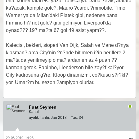
orta, korner falan +5 yazar Talisca'ya. Daha ?evik, aralara
ka?acak, komple golc?, Mauro ?cardi, ?mmobile, Timo
Werner ya da Milan'daki Piatek gibi, nedense bana
Firmino hi? net golc? gibi gelmiyor. Liverpool'da
oynad??? 197 ma?ta 67 gol 49 asist yapm??.
Kalecisi, bekleri, stoperi Van Dijk, Salah ve Mane d?nya
klasman? ama City'nin ?n?nde bitirmen i?in heriflere 2
ma?ta da yenilmeyip o ma?lardan en az 4 puan ??
karman gerek. Fabinho, Henderson bile zay?f kal?yor
City kadrosuna g?re, Kloop dinamizmi, co?kusu s?r?kl?
yor. Umar?m bu sezon ?ampiyon olurlar.
Fuat Seymen
Kartal
üyelik Tarihi:
Jan 2013
Yaş:
34
29-08-2019, 14:26