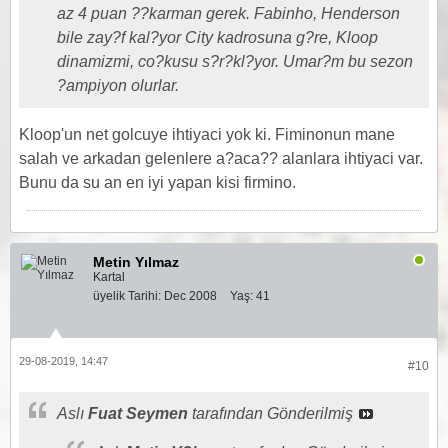
az 4 puan ??karman gerek. Fabinho, Henderson
bile zay?f kal?yor City kadrosuna g?re, Kloop
dinamizmi, co?kusu s?r?kl?yor. Umar?m bu sezon
?ampiyon olurlar.
Kloop'un net golcuye ihtiyaci yok ki. Fiminonun mane
salah ve arkadan gelenlere a?aca?? alanlara ihtiyaci var.
Bunu da su an en iyi yapan kisi firmino.
Metin Yılmaz
Kartal
üyelik Tarihi:
Dec 2008
Yaş:
41
29-08-2019, 14:47
#10
Aslı
Fuat Seymen
tarafından Gönderilmiş