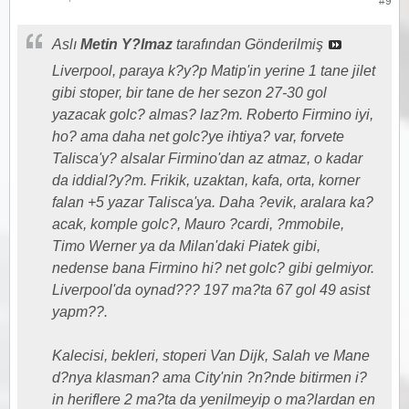
#9
Aslı
Metin Y?lmaz
tarafından Gönderilmiş
Liverpool, paraya k?y?p Matip'in yerine 1 tane jilet
gibi stoper, bir tane de her sezon 27-30 gol
yazacak golc? almas? laz?m. Roberto Firmino iyi,
ho? ama daha net golc?ye ihtiya? var, forvete
Talisca'y? alsalar Firmino'dan az atmaz, o kadar
da iddial?y?m. Frikik, uzaktan, kafa, orta, korner
falan +5 yazar Talisca'ya. Daha ?evik, aralara ka?
acak, komple golc?, Mauro ?cardi, ?mmobile,
Timo Werner ya da Milan'daki Piatek gibi,
nedense bana Firmino hi? net golc? gibi gelmiyor.
Liverpool'da oynad??? 197 ma?ta 67 gol 49 asist
yapm??.
Kalecisi, bekleri, stoperi Van Dijk, Salah ve Mane
d?nya klasman? ama City'nin ?n?nde bitirmen i?
in heriflere 2 ma?ta da yenilmeyip o ma?lardan en