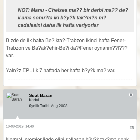
NOT: Manu - Chelsea ma?? bir derbi ma?? de?
il ama sonu?ta iki b?y?k tak?m?n m?
cadalesini daha ilk hafta veriyorlar
Bizde de ilk hafta Be?ikta?-Trabzon ikinci hafta Fener-
Trabzon ve Ba?ak?ehir-Be?ikta?/Fener oynanm??l???
var.
Yaln?z EPL ilk 7 haftada her hafta b?y?k ma? var.
Suat Baran
Kartal
üyelik Tarihi:
Aug 2008
10-08-2019, 14:40
#5
Normal, premier ligde elini sallasan b?y?k tak?ma denk