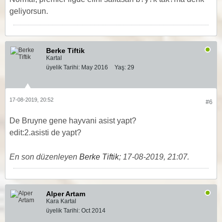
geliyorsun.
Berke Tiftik
Kartal
üyelik Tarihi:
May 2016
Yaş:
29
17-08-2019, 20:52
#6
De Bruyne gene hayvani asist yapt?
edit:2.asisti de yapt?
En son düzenleyen
Berke Tiftik
;
17-08-2019, 21:07
.
Alper Artam
Kara Kartal
üyelik Tarihi:
Oct 2014