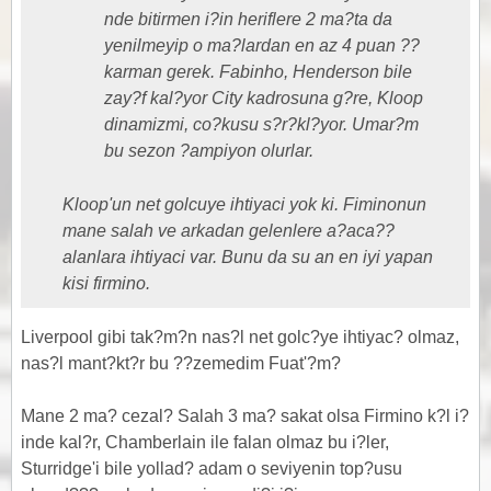
nde bitirmen i?in heriflere 2 ma?ta da
yenilmeyip o ma?lardan en az 4 puan ??
karman gerek. Fabinho, Henderson bile
zay?f kal?yor City kadrosuna g?re, Kloop
dinamizmi, co?kusu s?r?kl?yor. Umar?m
bu sezon ?ampiyon olurlar.
Kloop'un net golcuye ihtiyaci yok ki. Fiminonun
mane salah ve arkadan gelenlere a?aca??
alanlara ihtiyaci var. Bunu da su an en iyi yapan
kisi firmino.
Liverpool gibi tak?m?n nas?l net golc?ye ihtiyac? olmaz,
nas?l mant?kt?r bu ??zemedim Fuat'?m?
Mane 2 ma? cezal? Salah 3 ma? sakat olsa Firmino k?l i?
inde kal?r, Chamberlain ile falan olmaz bu i?ler,
Sturridge'i bile yollad? adam o seviyenin top?usu