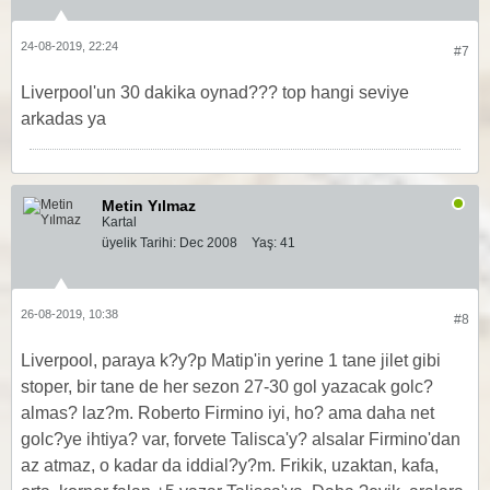
24-08-2019, 22:24
#7
Liverpool'un 30 dakika oynad??? top hangi seviye
arkadas ya
Metin Yılmaz
Kartal
üyelik Tarihi:
Dec 2008
Yaş:
41
26-08-2019, 10:38
#8
Liverpool, paraya k?y?p Matip'in yerine 1 tane jilet gibi
stoper, bir tane de her sezon 27-30 gol yazacak golc?
almas? laz?m. Roberto Firmino iyi, ho? ama daha net
golc?ye ihtiya? var, forvete Talisca'y? alsalar Firmino'dan
az atmaz, o kadar da iddial?y?m. Frikik, uzaktan, kafa,