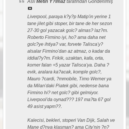
Aslı
Metin Y?lmaz
tarafından Gönderilmiş
Liverpool, paraya k?y?p Matip'in yerine 1
tane jilet gibi stoper, bir tane de her sezon
27-30 gol yazacak golc? almas? laz?m.
Roberto Firmino iyi, ho? ama daha net
golc?ye ihtiya? var, forvete Talisca'y?
alsalar Firmino'dan az atmaz, o kadar da
iddial?y?m. Frikik, uzaktan, kafa, orta,
korner falan +5 yazar Talisca'ya. Daha ?
evik, aralara ka?acak, komple golc?,
Mauro ?cardi, ?mmobile, Timo Werner ya
da Milan'daki Piatek gibi, nedense bana
Firmino hi? net golc? gibi gelmiyor.
Liverpool'da oynad??? 197 ma?ta 67 gol
49 asist yapm??.
Kalecisi, bekleri, stoperi Van Dijk, Salah ve
Mane d?nya klasman? ama City'nin ?n?