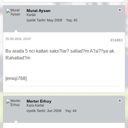
Murat Aysan
Kartal
üyelik Tarihi:
May 2008
Yaş:
45
25-05-2015, 23:07
#14863
Bu arada 5 nci kattan saks?lar? sallad?m A?a??ya ak.
Rahatlad?m
[emoji768]
Merter Erhuy
Kara Kartal
üyelik Tarihi:
Jun 2008
Yaş:
44