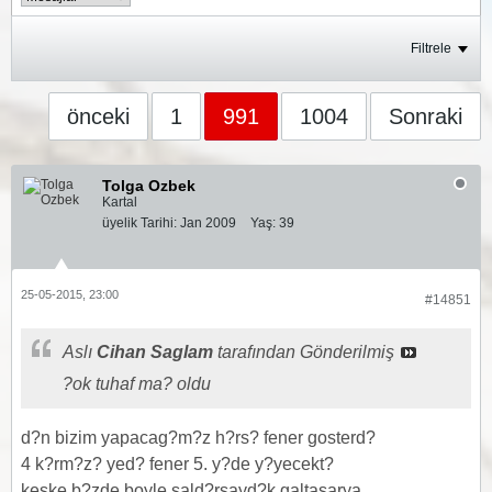
Filtrele
önceki
1
991
1004
Sonraki
Tolga Ozbek
Kartal
üyelik Tarihi:
Jan 2009
Yaş:
39
25-05-2015, 23:00
#14851
Aslı
Cihan Saglam
tarafından Gönderilmiş
?ok tuhaf ma? oldu
d?n bizim yapacag?m?z h?rs? fener gosterd?
4 k?rm?z? yed? fener 5. y?de y?yecekt?
keske b?zde boyle sald?rsayd?k galtasarya .