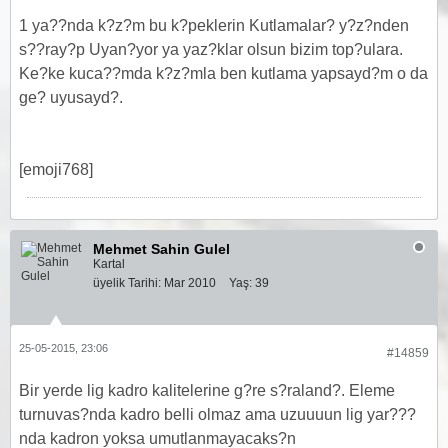
1 ya??nda k?z?m bu k?peklerin Kutlamalar? y?z?nden
s??ray?p Uyan?yor ya yaz?klar olsun bizim top?ulara.
Ke?ke kuca??mda k?z?mla ben kutlama yapsayd?m o da
ge? uyusayd?.
[emoji768]
Mehmet Sahin Gulel
Kartal
üyelik Tarihi:
Mar 2010
Yaş:
39
25-05-2015, 23:06
#14859
Bir yerde lig kadro kalitelerine g?re s?raland?. Eleme
turnuvas?nda kadro belli olmaz ama uzuuuun lig yar???
nda kadron yoksa umutlanmayacaks?n