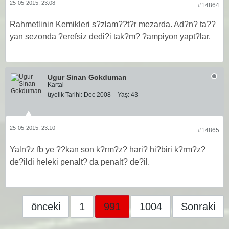
25-05-2015, 23:08
#14864
Rahmetlinin Kemikleri s?zlam??t?r mezarda. Ad?n? ta??
yan sezonda ?erefsiz dedi?i tak?m? ?ampiyon yapt?lar.
Ugur Sinan Gokduman
Kartal
üyelik Tarihi:
Dec 2008
Yaş:
43
25-05-2015, 23:10
#14865
Yaln?z fb ye ??kan son k?rm?z? hari? hi?biri k?rm?z?
de?ildi heleki penalt? da penalt? de?il.
önceki
1
991
1004
Sonraki