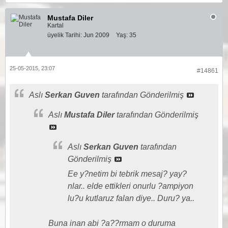
Mustafa Diler
Kartal
üyelik Tarihi:
Jun 2009
Yaş:
35
25-05-2015, 23:07
#14861
Aslı
Serkan Guven
tarafından Gönderilmiş
Aslı
Mustafa Diler
tarafından Gönderilmiş
Aslı
Serkan Guven
tarafından
Gönderilmiş
Ee y?netim bi tebrik mesaj? yay?
nlar.. elde ettikleri onurlu ?ampiyon
lu?u kutlaruz falan diye.. Duru? ya..
Buna inan abi ?a??rmam o duruma