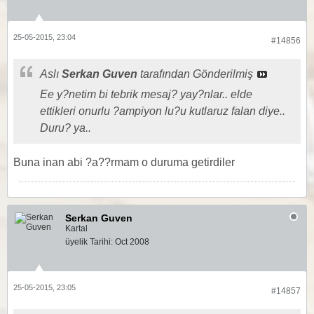
25-05-2015, 23:04
#14856
Aslı
Serkan Guven
tarafından Gönderilmiş
Ee y?netim bi tebrik mesaj? yay?nlar.. elde
ettikleri onurlu ?ampiyon lu?u kutlaruz falan diye..
Duru? ya..
Buna inan abi ?a??rmam o duruma getirdiler
Serkan Guven
Kartal
üyelik Tarihi:
Oct 2008
25-05-2015, 23:05
#14857