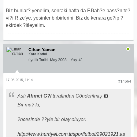
Biz bunlar? yenelim, sonraki hafta da F.Bah?e bass?n te?
vi?i Rize'ye, yesinler birbirlerini. Biz de kenara ge?ip ?
ekirdek ?itleyelim.
Cihan Yaman
Kara Kartal
üyelik Tarihi:
May 2008
Yaş:
41
17-05-2015, 11:14
#14664
Aslı
Ahmet G?l
tarafından Gönderilmiş
Bir ma? ki;
?ncesinde ??yle bir olay oluyor:
http://www.hurriyet.com.tr/spor/futbol/29021921.as