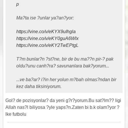
p
Ma?ta ise ?unlar ya?an?yor:
https://vine.co/v/eKYX9uIhgla
https://vine.co/v/eKY0guA6WIx
https://vine.co/v/eKY2TwEPtgL
T?m bunlar?n ?st?ne, bir de bu ma??n pir-? pak
oldu?unu canh?ra? savunanlara bak?yorum...
...ve ba?ar? i?in her yolun m?bah olmas?ndan bir
kez daha tiksiniyorum.
Gol? de pozisyonlar? da yeni g?r?yorum.Bu sat?lm?? ligi
Allah nas?l biliyosa ?yle yaps?n.Zaten bi b.k olam?yor ?
lke futbolu