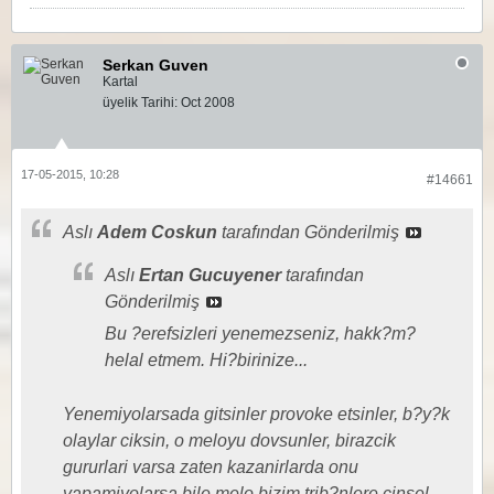
Serkan Guven
Kartal
üyelik Tarihi:
Oct 2008
17-05-2015, 10:28
#14661
Aslı
Adem Coskun
tarafından Gönderilmiş
Aslı
Ertan Gucuyener
tarafından
Gönderilmiş
Bu ?erefsizleri yenemezseniz, hakk?m?
helal etmem. Hi?birinize...
Yenemiyolarsada gitsinler provoke etsinler, b?y?k
olaylar ciksin, o meloyu dovsunler, birazcik
gururlari varsa zaten kazanirlarda onu
yapamiyolarsa bile melo bizim trib?nlere cinsel