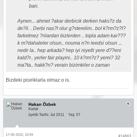
bari.
Aynen... ahmet ?akar derbicik derken haks?z da
de?il. . Derbi nas?l olur g?sterelim.. bol k?rm?z?l?
farketmez ?nlardan bizlerden .. topla adam kar???
k m?dahaleler olsun.. nouma n?n leedsi olsun ...
nedir la.. hep arkada? hep iyi niyetli yere d??eni
kald?r.. yerler fair playini.. 10 k?rm?z? yemi? 32
ma?ta.. hakk?n? verain bizimkiler o zaman
Bizdeki pisiriklarla olmaz o is.
Hakan Özbek
Kartal
üyelik Tarihi:
Jul 2011
Yaş:
57
17-05-2015, 10:59
#14663