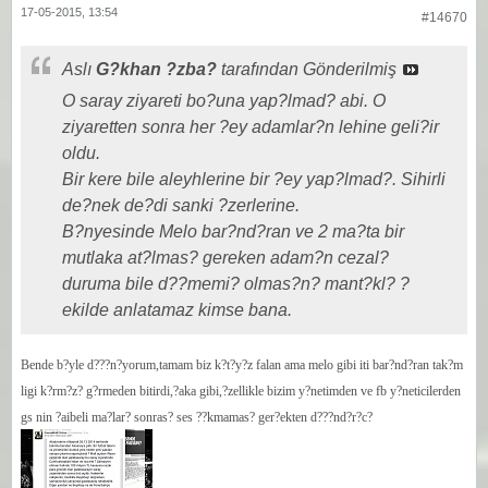
17-05-2015, 13:54
#14670
Aslı
G?khan ?zba?
tarafından Gönderilmiş
O saray ziyareti bo?una yap?lmad? abi. O
ziyaretten sonra her ?ey adamlar?n lehine geli?ir
oldu.
Bir kere bile aleyhlerine bir ?ey yap?lmad?. Sihirli
de?nek de?di sanki ?zerlerine.
B?nyesinde Melo bar?nd?ran ve 2 ma?ta bir
mutlaka at?lmas? gereken adam?n cezal?
duruma bile d??memi? olmas?n? mant?kl? ?
ekilde anlatamaz kimse bana.
Bende b?yle d???n?yorum,tamam biz k?t?y?z falan ama melo gibi iti bar?nd?ran tak?m
ligi k?rm?z? g?rmeden bitirdi,?aka gibi,?zellikle bizim y?netimden ve fb y?neticilerden
gs nin ?aibeli ma?lar? sonras? ses ??kmamas? ger?ekten d???nd?r?c?