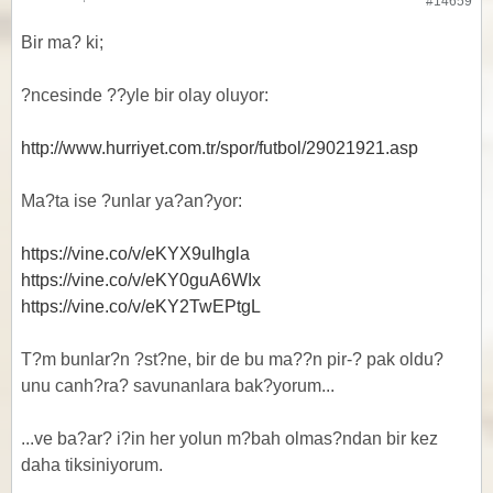
#14659
Bir ma? ki;
?ncesinde ??yle bir olay oluyor:
http://www.hurriyet.com.tr/spor/futbol/29021921.asp
Ma?ta ise ?unlar ya?an?yor:
https://vine.co/v/eKYX9uIhgla
https://vine.co/v/eKY0guA6WIx
https://vine.co/v/eKY2TwEPtgL
T?m bunlar?n ?st?ne, bir de bu ma??n pir-? pak oldu?
unu canh?ra? savunanlara bak?yorum...
...ve ba?ar? i?in her yolun m?bah olmas?ndan bir kez
daha tiksiniyorum.