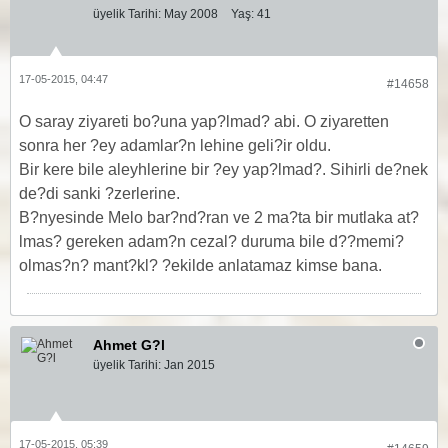
üyelik Tarihi:
May 2008
Yaş:
41
17-05-2015, 04:47
#14658
O saray ziyareti bo?una yap?lmad? abi. O ziyaretten
sonra her ?ey adamlar?n lehine geli?ir oldu.
Bir kere bile aleyhlerine bir ?ey yap?lmad?. Sihirli de?nek
de?di sanki ?zerlerine.
B?nyesinde Melo bar?nd?ran ve 2 ma?ta bir mutlaka at?
lmas? gereken adam?n cezal? duruma bile d??memi?
olmas?n? mant?kl? ?ekilde anlatamaz kimse bana.
Ahmet G?l
üyelik Tarihi:
Jan 2015
17-05-2015, 05:39