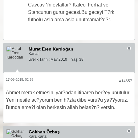
Cavcav ?n evlatlar? Kaleci Ferhat ve
Stancunun gurur gecesi.Bu geceyi T?rk
futbolu asla ama asla unutmamal?d?r.
Murat Eren Kardoğan
Kartal
üyelik Tarihi:
May 2010
Yaş:
38
17-05-2015, 02:38
#14657
Ahmet merak etmesin, yar?ndan itibaren her?ey unutulur.
Yeni nesile ac?yorum ben h?zla dibe vuru?u ya??yoruz.
Bunda eme?i olan herkesin allah belas?n? versin.
Gökhan Özbaş
Kara Kartal