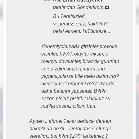
tarafından Gönderilmiş
Bu ?erefsizleri
yenemezseniz, hakk?m?
helal etmem. Hi?birinize...
Yenemiyolarsada gitsinler provoke
etsinler, b?y?k olaylar ciksin, o
meloyu dovsunler, birazcik gururlari
varsa zaten kazanirlarda onu
yapamiyolarsa bile melo bizim trib?
nlere cinsel organini g?steriyordu,
daha beterini yapsinlar. B?t?n
sezon pisirik pisirik takildiniz su
ma?ta sesiniz ciksin bari.
Aynen... ahmet ?akar derbicik derken
haks?z da de?il. . Derbi nas?l olur g?
sterelim.. bol k?rm?z?l? farketmez ?