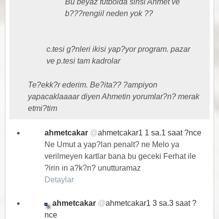
Bu beyaz futbolda sinsi Ahmet ve
b???rengiil neden yok ??
c.tesi g?nleri ikisi yap?yor program. pazar
ve p.tesi tam kadrolar
Te?ekk?r ederim. Be?ita?? ?ampiyon
yapacaklaaaar diyen Ahmetin yorumlar?n? merak
etmi?tim
ahmetcakar
@
ahmetcakar1
1 sa.1 saat ?nce
Ne Umut a yap?lan penalt? ne Melo ya
verilmeyen kartlar bana bu geceki Ferhat ile
?irin in a?k?n? unutturamaz
Detaylar
ahmetcakar
@
ahmetcakar1
3 sa.3 saat ?
nce