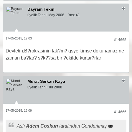
Bayram Tekin
üyelik Tarihi:
May 2008
Yaş:
41
17-05-2015, 12:03
#14665
Devletin,B?rokrasinin tak?m? gsye kimse dokunamaz ne
zaman ba?lar? s?k??sa bir ?ekilde kurtar?rlar
Murat Serkan Kaya
üyelik Tarihi:
Jul 2008
17-05-2015, 12:09
#14666
Aslı
Adem Coskun
tarafından Gönderilmiş