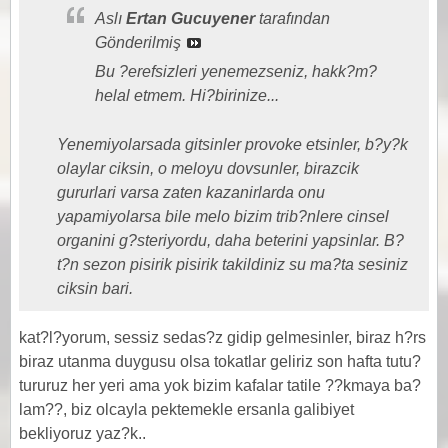
Aslı
Ertan Gucuyener
tarafından
Gönderilmiş
Bu ?erefsizleri yenemezseniz, hakk?m?
helal etmem. Hi?birinize...
Yenemiyolarsada gitsinler provoke etsinler, b?y?k
olaylar ciksin, o meloyu dovsunler, birazcik
gururlari varsa zaten kazanirlarda onu
yapamiyolarsa bile melo bizim trib?nlere cinsel
organini g?steriyordu, daha beterini yapsinlar. B?
t?n sezon pisirik pisirik takildiniz su ma?ta sesiniz
ciksin bari.
kat?l?yorum, sessiz sedas?z gidip gelmesinler, biraz h?rs
biraz utanma duygusu olsa tokatlar geliriz son hafta tutu?
tururuz her yeri ama yok bizim kafalar tatile ??kmaya ba?
lam??, biz olcayla pektemekle ersanla galibiyet
bekliyoruz yaz?k..