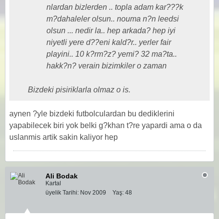
nlardan bizlerden .. topla adam kar???k
m?dahaleler olsun.. nouma n?n leedsi
olsun ... nedir la.. hep arkada? hep iyi
niyetli yere d??eni kald?r.. yerler fair
playini.. 10 k?rm?z? yemi? 32 ma?ta..
hakk?n? verain bizimkiler o zaman
Bizdeki pisiriklarla olmaz o is.
aynen ?yle bizdeki futbolculardan bu dediklerini
yapabilecek biri yok belki g?khan t?re yapardi ama o da
uslanmis artik sakin kaliyor hep
Ali Bodak
Kartal
üyelik Tarihi:
Nov 2009
Yaş:
48