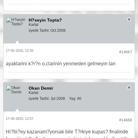
H?seyin Topta?
Kartal
üyelik Tarihi:
Oct 2008
17-05-2015, 12:35
#14667
ayaklarini k?r?n o.clarinin yenmeden gelmeyin lan
Okan Demir
Kartal
üyelik Tarihi:
Jul 2008
Yaş:
40
17-05-2015, 12:57
#14668
Hi?bi?ey kazanam?yorsak bile T?rkiye kupas? finalinde