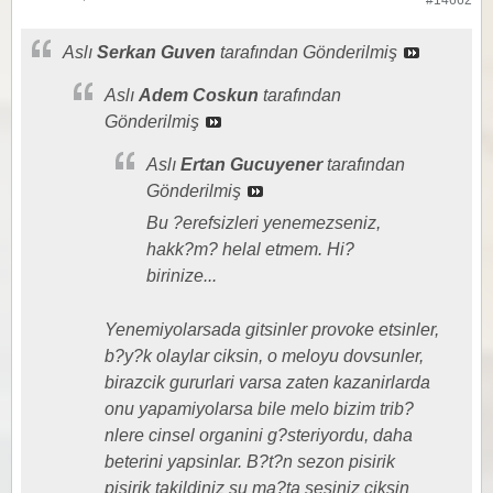
#14662
Aslı
Serkan Guven
tarafından Gönderilmiş
Aslı
Adem Coskun
tarafından
Gönderilmiş
Aslı
Ertan Gucuyener
tarafından
Gönderilmiş
Bu ?erefsizleri yenemezseniz,
hakk?m? helal etmem. Hi?
birinize...
Yenemiyolarsada gitsinler provoke etsinler,
b?y?k olaylar ciksin, o meloyu dovsunler,
birazcik gururlari varsa zaten kazanirlarda
onu yapamiyolarsa bile melo bizim trib?
nlere cinsel organini g?steriyordu, daha
beterini yapsinlar. B?t?n sezon pisirik
pisirik takildiniz su ma?ta sesiniz ciksin