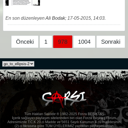
En son düzenleyen
Ali Bodak
;
17-05-2015, 14:03
.
Önceki
1
978
1004
Sonraki
Tüm Hakları Saklıdır ® 1982-2025 Forza BEŞİKTAŞ
İçerik sağlayıcı paylaşım sitelerinden biri olan Forza Beşktaş Forum
Adresimizde T.C.K 20.ci Madde ve 5651 Sayılı Kanunun 4.cü maddesinin
(2).ci fıkrasına göre TÜM ÜYELERİMİZ yaptıkları paylaşımlardan