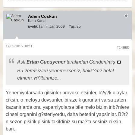
Adem Coskun
Kara Kartal
üyelik Tarihi:
Jan 2009
Yaş:
35
17-05-2015, 10:11
#14660
Aslı
Ertan Gucuyener
tarafından Gönderilmiş
Bu ?erefsizleri yenemezseniz, hakk?m? helal
etmem. Hi?birinize...
Yenemiyolarsada gitsinler provoke etsinler, b?y?k olaylar
ciksin, o meloyu dovsunler, birazcik gururlari varsa zaten
kazanirlarda onu yapamiyolarsa bile melo bizim trib?nlere
cinsel organini g?steriyordu, daha beterini yapsinlar. B?t?
n sezon pisirik pisirik takildiniz su ma?ta sesiniz ciksin
bari.