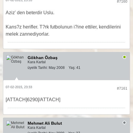
07-02-2015, 23:33
#7160
Aziz' den beterdir Uslu.
Kans?z herifler. T?rk futbolunun i?ine ettiler, kendilerini
melek zannediyorlar.
Gökhan Özbaş
Kara Kartal
üyelik Tarihi:
May 2008
Yaş:
41
07-02-2015, 23:33
#7161
[ATTACH]6290[/ATTACH]
Mehmet Ali Bulut
Kara Kartal