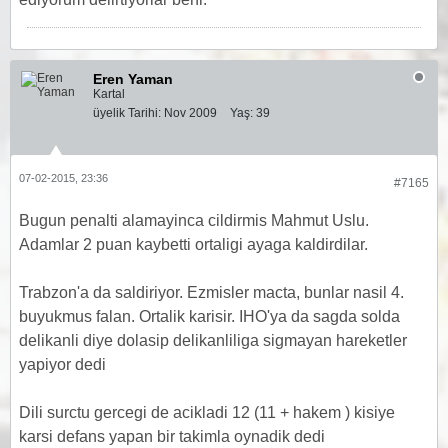
Eren Yaman
Kartal
üyelik Tarihi:
Nov 2009
Yaş:
39
07-02-2015, 23:36
#7165
Bugun penalti alamayinca cildirmis Mahmut Uslu.
Adamlar 2 puan kaybetti ortaligi ayaga kaldirdilar.
Trabzon'a da saldiriyor. Ezmisler macta, bunlar nasil 4.
buyukmus falan. Ortalik karisir. IHO'ya da sagda solda
delikanli diye dolasip delikanliliga sigmayan hareketler
yapiyor dedi
Dili surctu gercegi de acikladi 12 (11 + hakem ) kisiye
karsi defans yapan bir takimla oynadik dedi