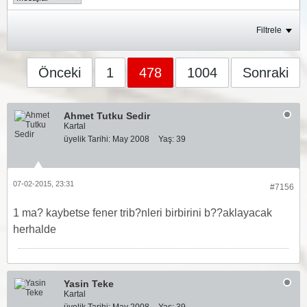
Filtrele
Önceki
1
478
1004
Sonraki
Ahmet Tutku Sedir
Kartal
üyelik Tarihi:
May 2008
Yaş:
39
07-02-2015, 23:31
#7156
1 ma? kaybetse fener trib?nleri birbirini b??aklayacak
herhalde
Yasin Teke
Kartal