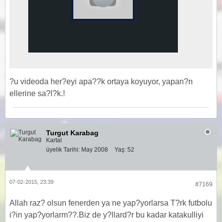
?u videoda her?eyi apa??k ortaya koyuyor, yapan?n
ellerine sa?l?k.!
Turgut Karabag
Kartal
üyelik Tarihi:
May 2008
Yaş:
52
07-02-2015, 23:39
#7169
Allah raz? olsun fenerden ya ne yap?yorlarsa T?rk futbolu
i?in yap?yorlarm??.Biz de y?llard?r bu kadar katakulliyi