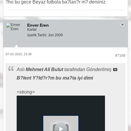
?ho bu gece Beyaz futbola ba?lan?r m? dersiniz
Enver Eren
Kartal
üyelik Tarihi:
Jun 2009
07-02-2015, 23:38
#7168
Aslı
Mehmet Ali Bulut
tarafından Gönderilmiş
B?lent Y?ld?r?m bu ma?ta iyi dimi
<strong>