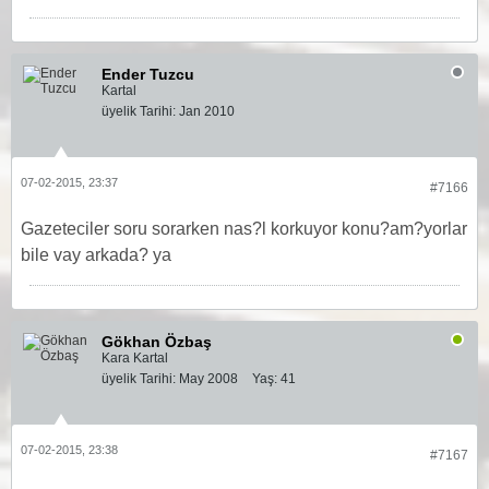
Ender Tuzcu
Kartal
üyelik Tarihi:
Jan 2010
07-02-2015, 23:37
#7166
Gazeteciler soru sorarken nas?l korkuyor konu?am?yorlar
bile vay arkada? ya
Gökhan Özbaş
Kara Kartal
üyelik Tarihi:
May 2008
Yaş:
41
07-02-2015, 23:38
#7167