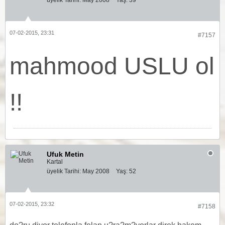
üyelik Tarihi:
May 2008
Yaş:
39
07-02-2015, 23:31
#7157
mahmood USLU ol
!!
Ufuk Metin
Kartal
üyelik Tarihi:
May 2008
Yaş:
52
07-02-2015, 23:32
#7158