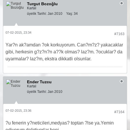
Turgut Bozoğlu
Kartal
üyelik Tarihi:
Jan 2010
Yaş:
34
07-02-2015, 23:34
#7163
Yar?n ak?amdan ?ok korkuyorum. Can?m?z? yakacaklar
gibi, herkesin g?z?n?n a??k olmas? laz?m. ?ocuklar? da
uyarmalar? laz?m, ekstra dikkatli olsunlar.
Ender Tuzcu
Kartal
üyelik Tarihi:
Jan 2010
07-02-2015, 23:36
#7164
?u fenerin y?neticileri,medyas? toptan ?lse ya.Yemin
ediyorum delirtiyorlar beni.