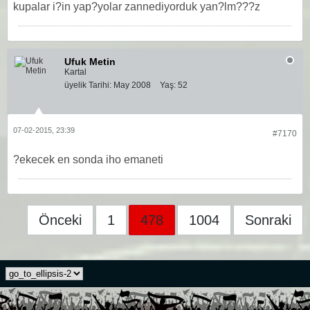
kupalar i?in yap?yolar zannediyorduk yan?lm???z
Ufuk Metin
Kartal
üyelik Tarihi:
May 2008
Yaş:
52
07-02-2015, 23:39
#7170
?ekecek en sonda iho emaneti
Önceki
1
478
1004
Sonraki