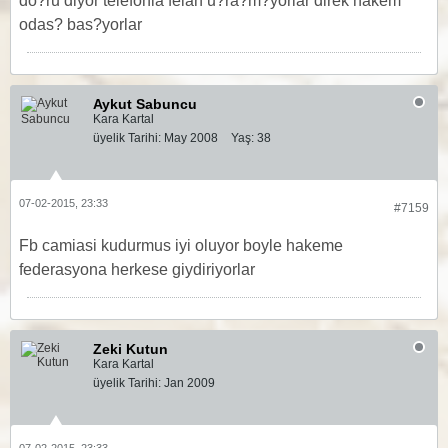
do?ru diyor telefonla felan u?ra?m?yorlar direk hakem
odas? bas?yorlar
Aykut Sabuncu
Kara Kartal
üyelik Tarihi:
May 2008
Yaş:
38
07-02-2015, 23:33
#7159
Fb camiasi kudurmus iyi oluyor boyle hakeme
federasyona herkese giydiriyorlar
Zeki Kutun
Kara Kartal
üyelik Tarihi:
Jan 2009