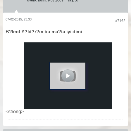
üyelik Tarihi:
Nov 2009
Yaş:
37
07-02-2015, 23:33
#7162
B?lent Y?ld?r?m bu ma?ta iyi dimi
<strong>