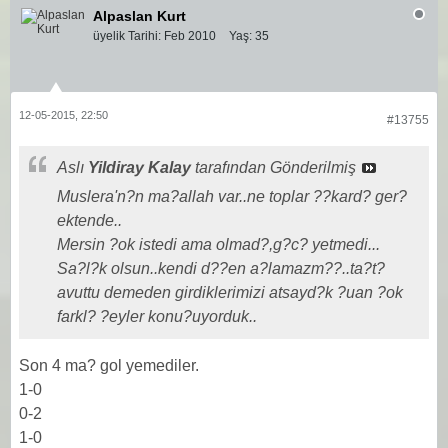
Alpaslan Kurt
üyelik Tarihi:
Feb 2010
Yaş:
35
12-05-2015, 22:50
#13755
Aslı
Yildiray Kalay
tarafından Gönderilmiş
Muslera'n?n ma?allah var..ne toplar ??kard? ger?
ektende..
Mersin ?ok istedi ama olmad?,g?c? yetmedi...
Sa?l?k olsun..kendi d??en a?lamazm??..ta?t?
avuttu demeden girdiklerimizi atsayd?k ?uan ?ok
farkl? ?eyler konu?uyorduk..
Son 4 ma? gol yemediler.
1-0
0-2
1-0