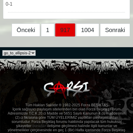
0-1
Önceki
1
917
1004
Sonraki
Tüm Hakları Saklıdır ® 1982-2025 Forza BEŞİKTAŞ
İçerik sağlayıcı paylaşım sitelerinden biri olan Forza Beşktaş Forum
Adresimizde T.C.K 20.ci Madde ve 5651 Sayılı Kanunun 4.cü maddesinin
(2).ci fıkrasına göre TÜM ÜYELERİMİZ yaptıkları paylaşımlardan
sorumludur. Forza Beşiktaş forumu hakkında yapılacak tüm hukuksal
şikayetler
buradan
iletişime geçilmesi halinde ilgili kanunlar ve
yönetmelikler çerçevesinde en geç 1 (Bir) Hafta içerisinde Forza Beşiktaş