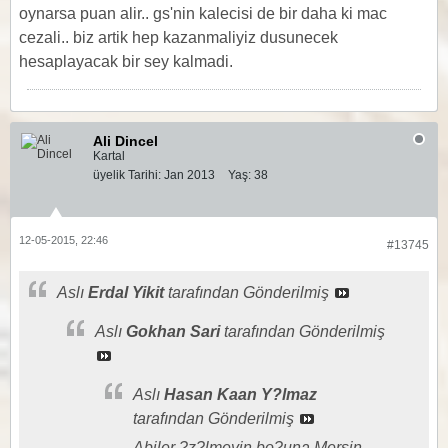
oynarsa puan alir.. gs'nin kalecisi de bir daha ki mac
cezali.. biz artik hep kazanmaliyiz dusunecek
hesaplayacak bir sey kalmadi.
Ali Dincel
Kartal
üyelik Tarihi:
Jan 2013
Yaş:
38
12-05-2015, 22:46
#13745
Aslı
Erdal Yikit
tarafından Gönderilmiş
Aslı
Gokhan Sari
tarafından Gönderilmiş
Aslı
Hasan Kaan Y?lmaz
tarafından Gönderilmiş
Abiler ?z?lmeyin bo?una Mersin