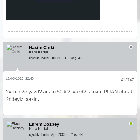
Hasim Cinki
Kara Kartal
üyelik Tarihi:
Jul 2008
Yaş:
42
12-05-2015, 22:46
#13747
?yiki bi?e yazd? adam 50 ki?i yazd? tamam PUAN olarak
?ndeyiz
sakin.
Ekrem Bozbey
Kara Kartal
üyelik Tarihi:
Apr 2009
Yaş:
44