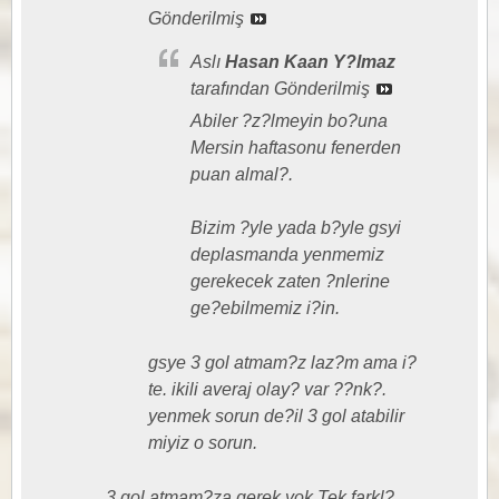
Gönderilmiş
Aslı
Hasan Kaan Y?lmaz
tarafından Gönderilmiş
Abiler ?z?lmeyin bo?una
Mersin haftasonu fenerden
puan almal?.
Bizim ?yle yada b?yle gsyi
deplasmanda yenmemiz
gerekecek zaten ?nlerine
ge?ebilmemiz i?in.
gsye 3 gol atmam?z laz?m ama i?
te. ikili averaj olay? var ??nk?.
yenmek sorun de?il 3 gol atabilir
miyiz o sorun.
3 gol atmam?za gerek yok.Tek farkl?