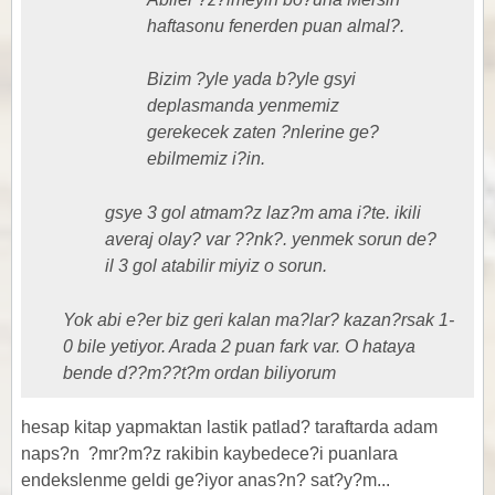
haftasonu fenerden puan almal?.
Bizim ?yle yada b?yle gsyi
deplasmanda yenmemiz
gerekecek zaten ?nlerine ge?
ebilmemiz i?in.
gsye 3 gol atmam?z laz?m ama i?te. ikili
averaj olay? var ??nk?. yenmek sorun de?
il 3 gol atabilir miyiz o sorun.
Yok abi e?er biz geri kalan ma?lar? kazan?rsak 1-
0 bile yetiyor. Arada 2 puan fark var. O hataya
bende d??m??t?m ordan biliyorum
hesap kitap yapmaktan lastik patlad? taraftarda adam
naps?n
?mr?m?z rakibin kaybedece?i puanlara
endekslenme geldi ge?iyor anas?n? sat?y?m...