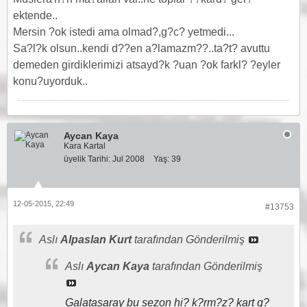
ektende..
Mersin ?ok istedi ama olmad?,g?c? yetmedi...
Sa?l?k olsun..kendi d??en a?lamazm??..ta?t? avuttu
demeden girdiklerimizi atsayd?k ?uan ?ok farkl? ?eyler
konu?uyorduk..
Aycan Kaya
Kara Kartal
üyelik Tarihi:
Jul 2008
Yaş:
39
12-05-2015, 22:49
#13753
Aslı
Alpaslan Kurt
tarafından Gönderilmiş
Aslı
Aycan Kaya
tarafından Gönderilmiş
Galatasaray bu sezon hi? k?rm?z? kart g?