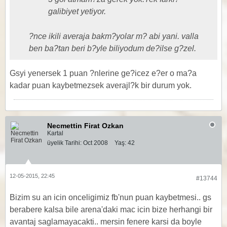
galibiyet yetiyor.
?nce ikili averaja bakm?yolar m? abi yani. valla
ben ba?tan beri b?yle biliyodum de?ilse g?zel.
Gsyi yenersek 1 puan ?nlerine ge?icez e?er o ma?a
kadar puan kaybetmezsek averajl?k bir durum yok.
Necmettin Firat Ozkan
Kartal
üyelik Tarihi:
Oct 2008
Yaş:
42
12-05-2015, 22:45
#13744
Bizim su an icin onceligimiz fb'nun puan kaybetmesi.. gs
berabere kalsa bile arena'daki mac icin bize herhangi bir
avantaj saglamayacakti.. mersin fenere karsi da boyle