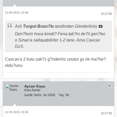
12-05-2015, 22:46
#13748
Aslı
Turgut Bozo?lu
tarafından Gönderilmiş
Gen?lerin hoca kimdi? Fena tak?m de?il gen?ler,
o Sinan'a sallayabilirler 1-2 tane. Ama Cavcav
Gs'li.
Cavcav'a 2 kutu sak?z g?ndeririz unutur gs ile ma?lar?
oldu?unu
Aycan Kaya
Kara Kartal
üyelik Tarihi:
Jul 2008
Yaş:
39
12-05-2015, 22:46
#13749