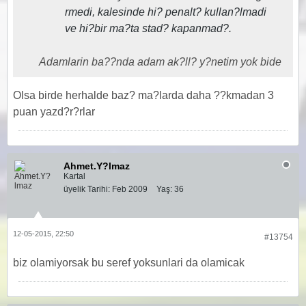
rmedi, kalesinde hi? penalt? kullan?lmadi
ve hi?bir ma?ta stad? kapanmad?.
Adamlarin ba??nda adam ak?ll? y?netim yok bide
Olsa birde herhalde baz? ma?larda daha ??kmadan 3
puan yazd?r?rlar
Ahmet.Y?lmaz
Kartal
üyelik Tarihi:
Feb 2009
Yaş:
36
12-05-2015, 22:50
#13754
biz olamiyorsak bu seref yoksunlari da olamicak