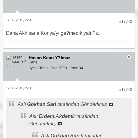
12-05-2015, 22:45
#13742
Daha Akhisarla Konya'yi ge?medik yaln?z..
Hasan Kaan Y?lmaz
Kartal
üyelik Tarihi:
Dec 2009
Yaş:
34
12-05-2015, 22:45
#13743
Aslı
Gokhan Sari
tarafından Gönderilmiş
Aslı
Erdem.Akdemir
tarafından
Gönderilmiş
Aslı
Gokhan Sari
tarafından