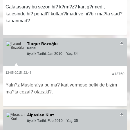
Galatasaray bu sezon hi? k?rm?z? kart g?rmedi,
kalesinde hi? penalt? kullan?lmadi ve hi?bir ma?ta stad?
kapanmad?.
Turgut Bozoğlu
Kartal
üyelik Tarihi:
Jan 2010
Yaş:
34
12-05-2015, 22:48
#13750
Yaln?z Muslera'ya bu ma? kart vermese belki de bizim
ma?ta cezal? olacakt?.
Alpaslan Kurt
üyelik Tarihi:
Feb 2010
Yaş:
35