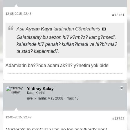
12-05-2015, 22:48
#13751
Aslı
Aycan Kaya
tarafından Gönderilmiş
Galatasaray bu sezon hi? k?rm?z? kart g?rmedi,
kalesinde hi? penalt? kullan?lmadi ve hi?bir ma?
ta stad? kapanmad?.
Adamlarin ba??nda adam ak?ll? y?netim yok bide
Yildiray Kalay
Kara Kartal
üyelik Tarihi:
May 2008
Yaş:
43
12-05-2015, 22:49
#13752
Muslera'n?n ma?allah var..ne toplar ??kard? ger?