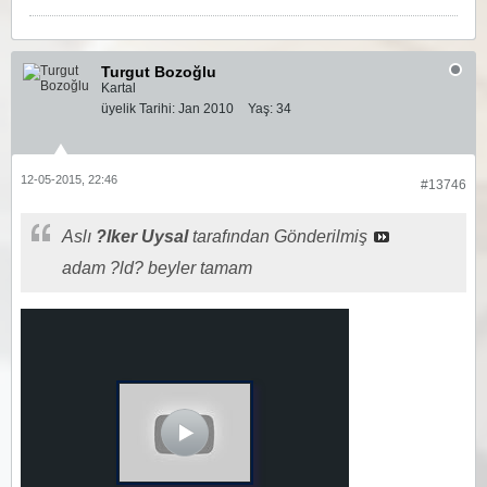
Turgut Bozoğlu
Kartal
üyelik Tarihi:
Jan 2010
Yaş:
34
12-05-2015, 22:46
#13746
Aslı
?lker Uysal
tarafından Gönderilmiş
adam ?ld? beyler tamam