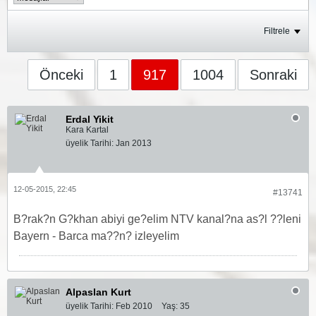
Filtrele
Önceki
1
917
1004
Sonraki
Erdal Yikit
Kara Kartal
üyelik Tarihi:
Jan 2013
12-05-2015, 22:45
#13741
B?rak?n G?khan abiyi ge?elim NTV kanal?na as?l ??leni
Bayern - Barca ma??n? izleyelim
Alpaslan Kurt
üyelik Tarihi:
Feb 2010
Yaş:
35