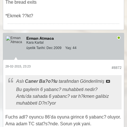
The bread exits
*Ekmek ??kt?
Erman Atmaca
Kara Kartal
üyelik Tarihi:
Dec 2009
Yaş:
44
28-02-2015, 23:23
#8872
Aslı
Caner Ba?o?lu
tarafından Gönderilmiş
Bu gaylerin 6 yabanc? muhabbeti nedir?
Antu'da sahada 6 yabanc? var h?kmen galibiz
muhabbeti D?n?yor
Fuchs adl? oyuncu 86'da oyuna girince 6 yabanc? oluyor.
Ama adam TC stat?s?nde. Sorun yok yani.