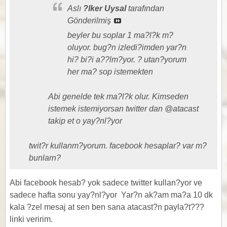
Aslı
?lker Uysal
tarafından
Gönderilmiş
beyler bu soplar 1 ma?l?k m?
oluyor. bug?n izledi?imden yar?n
hi? bi?i a??lm?yor. ? utan?yorum
her ma? sop istemekten
Abi genelde tek ma?l?k olur. Kimseden
istemek istemiyorsan twitter dan @atacast
takip et o yay?nl?yor
twit?r kullanm?yorum. facebook hesaplar? var m?
bunlarn?
Abi facebook hesab? yok sadece twitter kullan?yor ve
sadece hafta sonu yay?nl?yor
Yar?n ak?am ma?a 10 dk
kala ?zel mesaj at sen ben sana atacast?n payla?t???
linki veririm.