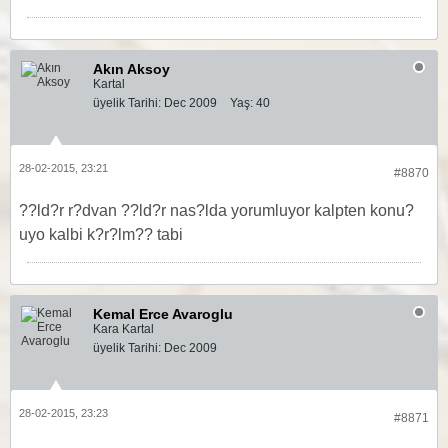
Akın Aksoy
Kartal
üyelik Tarihi:
Dec 2009
Yaş:
40
28-02-2015, 23:21
#8870
??ld?r r?dvan ??ld?r nas?lda yorumluyor kalpten konu?
uyo kalbi k?r?lm?? tabi
Kemal Erce Avaroglu
Kara Kartal
üyelik Tarihi:
Dec 2009
28-02-2015, 23:23
#8871