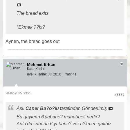
The bread exits
*Ekmek ??kt?
Aynen, the bread goes out.
Mehmet Erhan
Kara Kartal
üyelik Tarihi:
Jul 2010
Yaş:
41
28-02-2015, 23:25
#8875
Aslı
Caner Ba?o?lu
tarafından Gönderilmiş
Bu gaylerin 6 yabanc? muhabbeti nedir?
Antu'da sahada 6 yabanc? var h?kmen galibiz