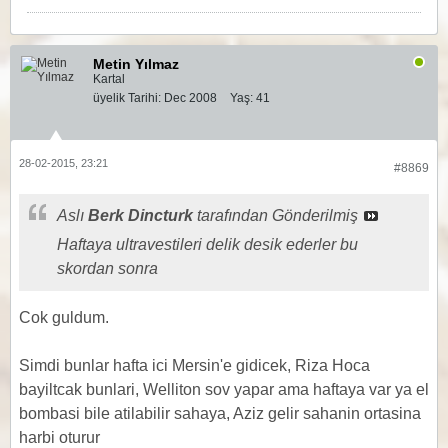
Metin Yılmaz
Kartal
üyelik Tarihi:
Dec 2008
Yaş:
41
28-02-2015, 23:21
#8869
Aslı
Berk Dincturk
tarafından Gönderilmiş
Haftaya ultravestileri delik desik ederler bu
skordan sonra
Cok guldum.
Simdi bunlar hafta ici Mersin'e gidicek, Riza Hoca
bayiltcak bunlari, Welliton sov yapar ama haftaya var ya el
bombasi bile atilabilir sahaya, Aziz gelir sahanin ortasina
harbi oturur