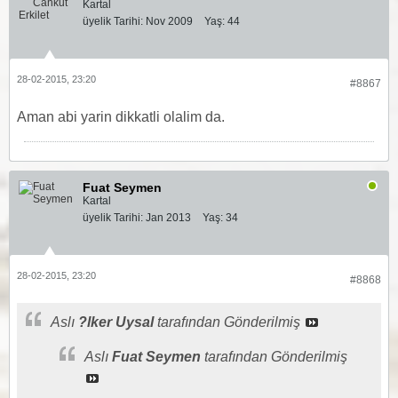
Kartal
üyelik Tarihi:
Nov 2009
Yaş:
44
28-02-2015, 23:20
#8867
Aman abi yarin dikkatli olalim da.
Fuat Seymen
Kartal
üyelik Tarihi:
Jan 2013
Yaş:
34
28-02-2015, 23:20
#8868
Aslı
?lker Uysal
tarafından Gönderilmiş
Aslı
Fuat Seymen
tarafından Gönderilmiş