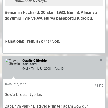
muhabbeti D?n?yor
Benjamin Fuchs (d. 20 Ekim 1983, Berlin), Almanya
do?umlu T?rk ve Avusturya pasaportlu futbolcu.
Rahat olabilirsin, s?k?nt? yok.
Özgür Gültekin
Kara Kartal
üyelik Tarihi:
Jul 2008
Yaş:
49
28-02-2015, 23:25
#8876
Sow'a bile sall?yorlar.
Baba'n?n yan?na isteyece?im tek adam Sow'dur.