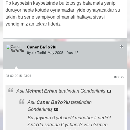
Fb kaybetsin kaybetsinde bu totos gs bala mala yenip
duruyor hepte kotude oynamazlar iyide oynayacaklar su
takim bu sene sampiyon olmamali haftaya sivasi
yendigimiz an tekrar lideriz
Caner Ba?o?lu
üyelik Tarihi:
May 2008
Yaş:
43
28-02-2015, 23:27
#8879
Aslı
Mehmet Erhan
tarafından Gönderilmiş
Aslı
Caner Ba?o?lu
tarafından
Gönderilmiş
Bu gaylerin 6 yabanc? muhabbeti nedir?
Antu'da sahada 6 yabanc? var h?kmen