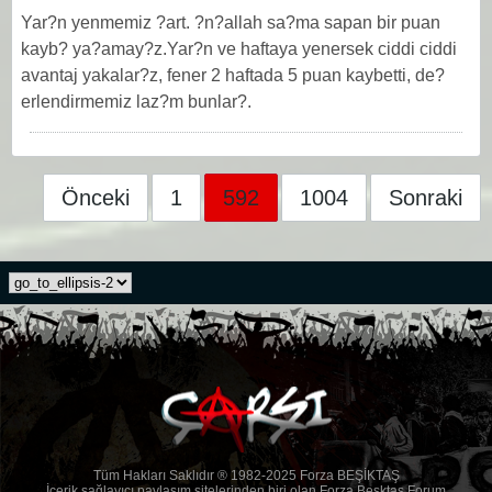
Yar?n yenmemiz ?art. ?n?allah sa?ma sapan bir puan
kayb? ya?amay?z.Yar?n ve haftaya yenersek ciddi ciddi
avantaj yakalar?z, fener 2 haftada 5 puan kaybetti, de?
erlendirmemiz laz?m bunlar?.
Önceki
1
592
1004
Sonraki
Tüm Hakları Saklıdır ® 1982-2025 Forza BEŞİKTAŞ
İçerik sağlayıcı paylaşım sitelerinden biri olan Forza Beşktaş Forum