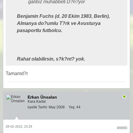
galibiz muhabbeti D?n?yor
Benjamin Fuchs (d. 20 Ekim 1983, Berlin),
Almanya do?umlu T?rk ve Avusturya
pasaportlu futbolcu.
Rahat olabilirsin, s?k?nt? yok.
Tamamd?r
Erkan Ünsalan
Kara Kartal
üyelik Tarihi:
May 2008
Yaş:
44
28-02-2015, 23:29
#8880