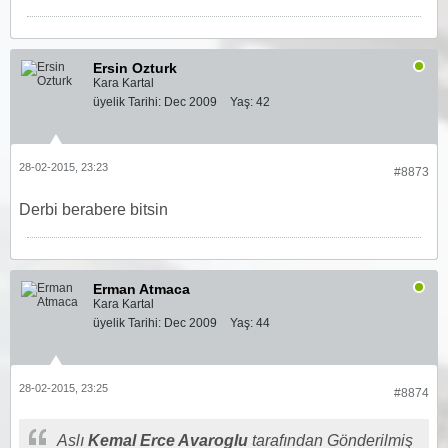
Ersin Ozturk
Kara Kartal
üyelik Tarihi:
Dec 2009
Yaş:
42
28-02-2015, 23:23
#8873
Derbi berabere bitsin
Erman Atmaca
Kara Kartal
üyelik Tarihi:
Dec 2009
Yaş:
44
28-02-2015, 23:25
#8874
Aslı
Kemal Erce Avaroglu
tarafından Gönderilmiş