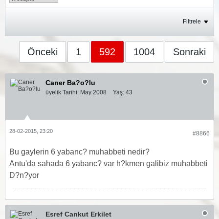
Filtrele
Önceki
1
592
1004
Sonraki
Caner Ba?o?lu
üyelik Tarihi:
May 2008
Yaş:
43
28-02-2015, 23:20
#8866
Bu gaylerin 6 yabanc? muhabbeti nedir?
Antu'da sahada 6 yabanc? var h?kmen galibiz muhabbeti
D?n?yor
Esref Cankut Erkilet