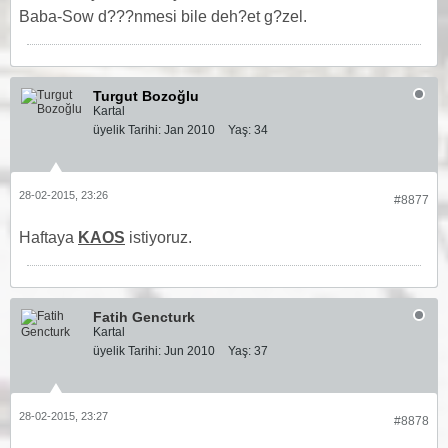
Baba-Sow d???nmesi bile deh?et g?zel.
Turgut Bozoğlu
Kartal
üyelik Tarihi:
Jan 2010
Yaş:
34
28-02-2015, 23:26
#8877
Haftaya
KAOS
istiyoruz.
Fatih Gencturk
Kartal
üyelik Tarihi:
Jun 2010
Yaş:
37
28-02-2015, 23:27
#8878