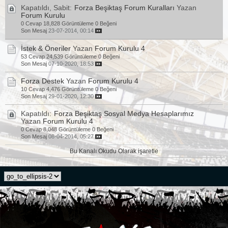
Kapatıldı, Sabit:
Forza Beşiktaş Forum Kuralları
Yazan
Forum Kurulu
0 Cevap
18,828 Görüntüleme
0 Beğeni
Son Mesaj
23-07-2014, 00:14
İstek & Öneriler
Yazan
Forum Kurulu 4
53 Cevap
24,539 Görüntüleme
0 Beğeni
Son Mesaj
07-10-2020, 18:53
Forza Destek
Yazan
Forum Kurulu 4
10 Cevap
4,476 Görüntüleme
0 Beğeni
Son Mesaj
29-01-2020, 12:30
Kapatıldı:
Forza Beşiktaş Sosyal Medya Hesaplarımız
Yazan
Forum Kurulu 4
0 Cevap
8,048 Görüntüleme
0 Beğeni
Son Mesaj
08-04-2014, 05:27
Bu Kanalı Okudu Olarak işaretle