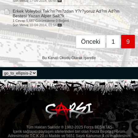
Son Mesaj
17-04-2014, 00:45
Erkek Voleybol Tak?m?m?zdan Y?r?yoruz Ad?m Ad?m
Bestesi
Yazan
Alper Salt?k
1 Cevap
5,687 Görüntüleme
0 Beğeni
Son Mesaj
10-04-2014, 01:54
Önceki
1
9
Bu Kanalı Okudu Olarak işaretle
Tüm Hakları Saklıdır ® 1982-2025 Forza BEŞİKTAŞ
İçerik sağlayıcı paylaşım sitelerinden biri olan Forza Beşktaş Forum
Adresimizde T.C.K 20.ci Madde ve 5651 Sayılı Kanunun 4.cü maddesinin