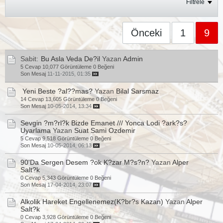
Filtrele
Önceki
1
9
Sabit:
Bu Asla Veda De?il
Yazan
Admin
5 Cevap
10,077 Görüntüleme
0 Beğeni
Son Mesaj
11-11-2015, 01:35
Yeni Beste ?al??mas?
Yazan
Bilal Sarsmaz
14 Cevap
13,605 Görüntüleme
0 Beğeni
Son Mesaj
10-05-2014, 13:34
Sevgin ?m?rl?k Bizde Emanet /// Yonca Lodi ?ark?s?
Uyarlama
Yazan
Suat Sami Ozdemir
5 Cevap
9,518 Görüntüleme
0 Beğeni
Son Mesaj
10-05-2014, 06:13
90'Da Sergen Desem ?ok K?zar M?s?n?
Yazan
Alper
Salt?k
0 Cevap
5,343 Görüntüleme
0 Beğeni
Son Mesaj
17-04-2014, 23:07
Alkolik Hareket Engellenemez(K?br?s Kazan)
Yazan
Alper
Salt?k
0 Cevap
3,928 Görüntüleme
0 Beğeni