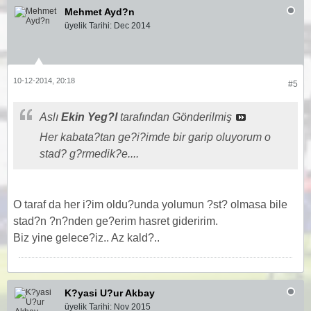
Mehmet Ayd?n
üyelik Tarihi:
Dec 2014
10-12-2014, 20:18
#5
Aslı
Ekin Yeg?l
tarafından Gönderilmiş
Her kabata?tan ge?i?imde bir garip oluyorum o
stad? g?rmedik?e....
O taraf da her i?im oldu?unda yolumun ?st? olmasa bile
stad?n ?n?nden ge?erim hasret gideririm.
Biz yine gelece?iz.. Az kald?..
K?yasi U?ur Akbay
üyelik Tarihi:
Nov 2015