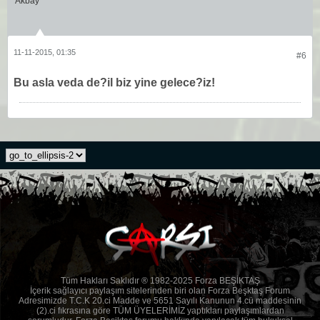
11-11-2015, 01:35
#6
Bu asla veda de?il biz yine gelece?iz!
Tüm Hakları Saklıdır ® 1982-2025 Forza BEŞİKTAŞ
İçerik sağlayıcı paylaşım sitelerinden biri olan Forza Beşktaş Forum
Adresimizde T.C.K 20.ci Madde ve 5651 Sayılı Kanunun 4.cü maddesinin
(2).ci fıkrasına göre TÜM ÜYELERİMİZ yaptıkları paylaşımlardan