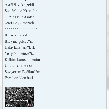
Ayr?l?k vakti geldi
Sen ?z?lme Kartal?m
Gurur Onur Asalet
?eref Bey Stad?nda
*****************
Bu asla veda de?il
Biz yine gelece?iz
Halaylarla t?rk?lerle
Yer g?k inletece?iz
Kalbim kurusun benim
Unutursam ben seni
Seviyorum Be?ikta??m
Evvel ezelden beri