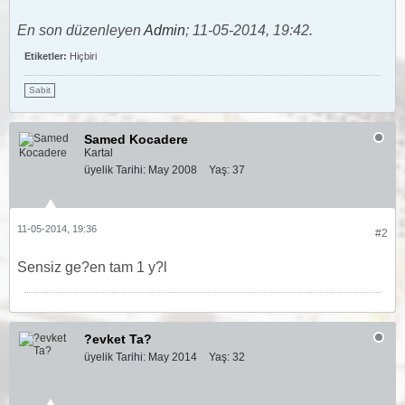
En son düzenleyen
Admin
;
11-05-2014, 19:42
.
Etiketler:
Hiçbiri
Sabit
Samed Kocadere
Kartal
üyelik Tarihi:
May 2008
Yaş:
37
11-05-2014, 19:36
#2
Sensiz ge?en tam 1 y?l
?evket Ta?
üyelik Tarihi:
May 2014
Yaş:
32