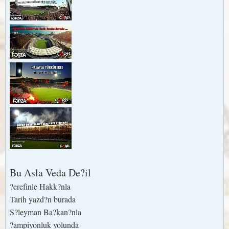
Bu Asla Veda De?il
?erefinle Hakk?nla
Tarih yazd?n burada
S?leyman Ba?kan?nla
?ampiyonluk yolunda