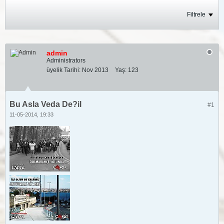
Filtrele
admin
Administrators
üyelik Tarihi:
Nov 2013
Yaş:
123
Bu Asla Veda De?il
#1
11-05-2014, 19:33