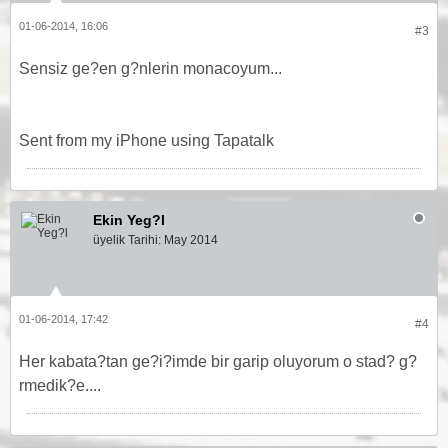
01-06-2014, 16:06
#3
Sensiz ge?en g?nlerin monacoyum...
Sent from my iPhone using Tapatalk
Ekin Yeg?l
üyelik Tarihi:
May 2014
01-06-2014, 17:42
#4
Her kabata?tan ge?i?imde bir garip oluyorum o stad? g?
rmedik?e....