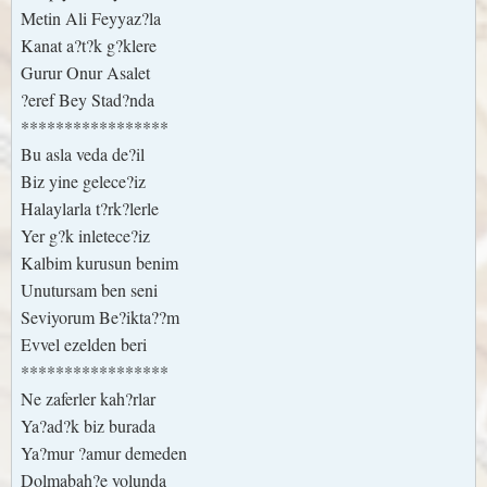
Metin Ali Feyyaz?la
Kanat a?t?k g?klere
Gurur Onur Asalet
?eref Bey Stad?nda
*****************
Bu asla veda de?il
Biz yine gelece?iz
Halaylarla t?rk?lerle
Yer g?k inletece?iz
Kalbim kurusun benim
Unutursam ben seni
Seviyorum Be?ikta??m
Evvel ezelden beri
*****************
Ne zaferler kah?rlar
Ya?ad?k biz burada
Ya?mur ?amur demeden
Dolmabah?e yolunda