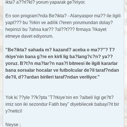
ikta? a??rl?kl? yorum yaparak ge?iriyor.
En son program?nda Be?ikta? - Alanyaspor ma?? ile ilgili
yapt??? bu ?irkin ve adilik i?eren yorumundan dolay?
hepinizi bu ?ahsa kar?? ?al??t??? firmaya ?ikayet
etmeye davet ediyorum.
"Be?ikta? sahada m? kazand? aceba o ma??"? T?
rkiye'nin bana g?re en kirli lig ba?lang?c?n? ya??
yoruz. B?t?n ma?lar?n nas?l bitmesi ile ilgili kararlar
bana sorsalar hocalar ve futbolcular de?il taraf?ndan
de?il, d??ardan birileri taraf?ndan veriliyor."
Yok ki ??yle ??k?pta "T?rkiye'nin en ?aibeli ligi ge?ti?
imiz son iki sezondur Fatih bey" diyebilecek babayi?it bir
y?netici!
Neyse ;