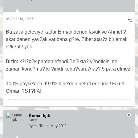
08-10-2019, 10:57
#2
Bu zat'a gelesiye kadar Erman denen lavuk ve Ahmet ?
akar denen yav?ak var bana g?re. Elbet atar?z bir email
s?k?nt? yok.
Bizim k?l?b?k pardon efendi Be?ikta? y?neticisi ne
zaman konu?mu? ki ?imdi konu?sun. Alay? 5 para etmez.
100% gayse'den 99.9% febe'den nefret ederim!!! Fikret
Orman ?ST?FA!
Kemal Işık
Kartal
üyelik Tarihi:
May 2011