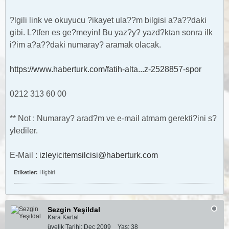
?lgili link ve okuyucu ?ikayet ula??m bilgisi a?a??daki
gibi. L?tfen es ge?meyin! Bu yaz?y? yazd?ktan sonra ilk
i?im a?a??daki numaray? aramak olacak.
https://www.haberturk.com/fatih-alta...z-2528857-spor
0212 313 60 00
** Not : Numaray? arad?m ve e-mail atmam gerekti?ini s?
ylediler.
E-Mail :
izleyicitemsilcisi@haberturk.com
Etiketler:
Hiçbiri
Sezgin Yeşildal
Kara Kartal
üyelik Tarihi:
Dec 2009
Yaş:
38