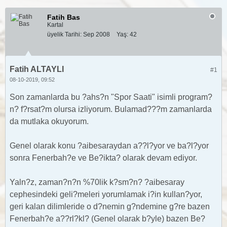
Fatih Bas
Kartal
üyelik Tarihi:
Sep 2008
Yaş:
42
Fatih ALTAYLI
#1
08-10-2019, 09:52
Son zamanlarda bu ?ahs?n "Spor Saati" isimli program?
n? f?rsat?m olursa izliyorum. Bulamad???m zamanlarda
da mutlaka okuyorum.
Genel olarak konu ?aibesaraydan a??l?yor ve ba?l?yor
sonra Fenerbah?e ve Be?ikta? olarak devam ediyor.
Yaln?z, zaman?n?n %70lik k?sm?n? ?aibesaray
cephesindeki geli?meleri yorumlamak i?in kullan?yor,
geri kalan dilimleride o d?nemin g?ndemine g?re bazen
Fenerbah?e a??rl?kl? (Genel olarak b?yle) bazen Be?