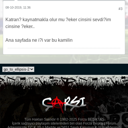
08-10-2019, 11:36
#3
Katran? kaynatmakla olur mu ?eker cinsini sevdi?im
cinsine ?eker..
Ana sayfada ne i?i var bu kamilin
Tüm Hakları Saklıdır ® 1982-2025 Forza BEŞİKTAŞ
İçerik sağlayıcı paylaşım sitelerinden biri olan Forza Beşktaş Forum
Adresimizde T.C.K 20.ci Madde ve 5651 Sayılı Kanunun 4.cü maddesinin