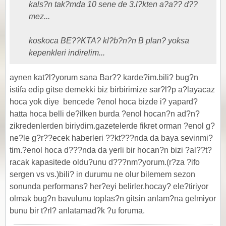
kals?n tak?mda 10 sene de 3.l?kten a?a?? d??
mez...
koskoca BE??KTA? kl?b?n?n B plan? yoksa
kepenkleri indirelim...
aynen kat?l?yorum sana Bar?? karde?im.bili? bug?n
istifa edip gitse demekki biz birbirimize sar?l?p a?layacaz
hoca yok diye
bencede ?enol hoca bizde i? yapard?
hatta hoca belli de?ilken burda ?enol hocan?n ad?n?
zikredenlerden biriydim.gazetelerde fikret orman ?enol g?
ne?le g?r??ecek haberleri ??kt???nda da baya sevinmi?
tim.?enol hoca d???nda da yerli bir hocan?n bizi ?al??t?
racak kapasitede oldu?unu d???nm?yorum.(r?za ?ifo
sergen vs vs.)bili? in durumu ne olur bilemem sezon
sonunda performans? her?eyi belirler.hocay? ele?tiriyor
olmak bug?n bavulunu toplas?n gitsin anlam?na gelmiyor
bunu bir t?rl? anlatamad?k ?u foruma.