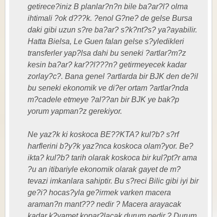
getirece?iniz B planlar?n?n bile ba?ar?l? olma
ihtimali ?ok d???k. ?enol G?ne? de gelse Bursa
daki gibi uzun s?re ba?ar? s?k?nt?s? ya?ayabilir.
Hatta Bielsa, Le Guen falan gelse s?yledikleri
transferler yap?lsa dahi bu seneki ?artlar?m?z
kesin ba?ar? kar??l???n? getirmeyecek kadar
zorlay?c?. Bana genel ?artlarda bir BJK den de?il
bu seneki ekonomik ve di?er ortam ?artlar?nda
m?cadele etmeye ?al??an bir BJK ye bak?p
yorum yapman?z gerekiyor.
Ne yaz?k ki koskoca BE??KTA? kul?b? s?rf
harflerini b?y?k yaz?nca koskoca olam?yor. Be?
ikta? kul?b? tarih olarak koskoca bir kul?pt?r ama
?u an itibariyle ekonomik olarak gayet de m?
tevazi imkanlara sahiptir. Bu s?reci Bilic gibi iyi bir
ge?i? hocas?yla ge?irmek varken macera
araman?n mant??? nedir ? Macera arayacak
kadar k?yamet kopar?lacak durum nedir ? Durum