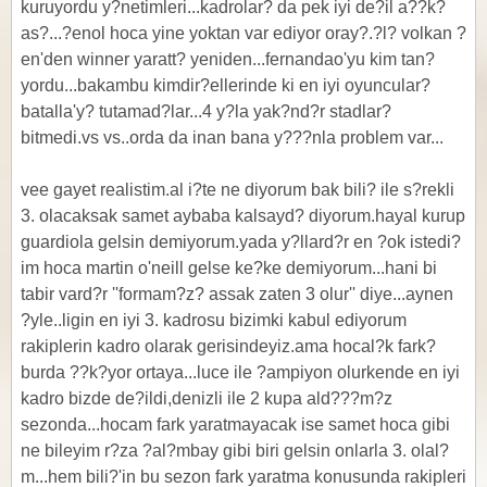
kuruyordu y?netimleri...kadrolar? da pek iyi de?il a??k?
as?...?enol hoca yine yoktan var ediyor oray?.?l? volkan ?
en'den winner yaratt? yeniden...fernandao'yu kim tan?
yordu...bakambu kimdir?ellerinde ki en iyi oyuncular?
batalla'y? tutamad?lar...4 y?la yak?nd?r stadlar?
bitmedi.vs vs..orda da inan bana y???nla problem var...
vee gayet realistim.al i?te ne diyorum bak bili? ile s?rekli
3. olacaksak samet aybaba kalsayd? diyorum.hayal kurup
guardiola gelsin demiyorum.yada y?llard?r en ?ok istedi?
im hoca martin o'neill gelse ke?ke demiyorum...hani bi
tabir vard?r ''formam?z? assak zaten 3 olur'' diye...aynen
?yle..ligin en iyi 3. kadrosu bizimki kabul ediyorum
rakiplerin kadro olarak gerisindeyiz.ama hocal?k fark?
burda ??k?yor ortaya...luce ile ?ampiyon olurkende en iyi
kadro bizde de?ildi,denizli ile 2 kupa ald???m?z
sezonda...hocam fark yaratmayacak ise samet hoca gibi
ne bileyim r?za ?al?mbay gibi biri gelsin onlarla 3. olal?
m...hem bili?'in bu sezon fark yaratma konusunda rakipleri