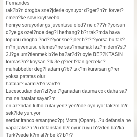
Fernandes
rak?b?n drogba sne?jderle oynuyor d?ger?n?n forvet?
emen?ke sow kuyt webo
henrye soruyorlar gs juventusu eled? ne d???n?yorsun
d?ye gs ozel?nde deg?l herhang? b?r tak?mda hava
topunu drogba ?nd?r?yor sne?jder b?t?r?yorsa bu tak?
m?n juventusu elemes?ne sas?rmamak laz?m dem?st?
2.l?ge um?tlenmek b?le ba?ar?d?r oyle BE??KTASIN
formas?n? koysan ?lk 3e g?rer f?lan gercekc?
muhabbetler deg?l adam g?b? tak?m kurarsan g?rer
yoksa patates olur
hatalar? varm?d?r vard?r
Lucescudan den?zl?ye t?ganadan dauma cok daha sa?
ma ne hatalar sayar?m
en az?ndan futbolcular yerl? yer?nde oynuyor tak?m b?r
sek?lde yuruyor
serdar franco ersan(nec?p) Motta (Opare)...?u defansla ne
yapacaks?n ?u defanstan b?r oyuncuyu b?zden ba?ka
Turk?yede k?m al?r belk? b?r?