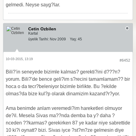
gelmedi. Neyse sayg?lar.
Cetin Ozbilen
Kartal
üyelik Tarihi:
Nov 2009
Yaş:
45
10-03-2015, 13:19
#6452
Bili?'in seneyede bizimle kalmas? gerekti?ini d???n?
yorum. Bili?'de bence geli?im s?recini tamamlamam?? bir
hoca o da tecr?beleniyor bizimle birlikte. Bu ?ekilde
olmas?da bize kul?p olarak dinamizim kazand?r?yor.
Ama benimde anlam veremedi?im hareketleri olmuyor
de?il. Mesela Sivas ma??nda demba ba y? daha ?
nceden ??karmas? gerekirken 87 ye kadar niye sabrettide
10 ki?i oynatt? bizi. Sivas iyce ?st?m?ze gelmesin diye