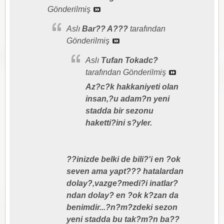
Gönderilmiş
Aslı
Bar?? A???
tarafından
Gönderilmiş
Aslı
Tufan Tokadc?
tarafından Gönderilmiş
Az?c?k hakkaniyeti olan
insan,?u adam?n yeni
stadda bir sezonu
haketti?ini s?yler.
??inizde belki de bili?'i en ?ok
seven ama yapt??? hatalardan
dolay?,vazge?medi?i inatlar?
ndan dolay? en ?ok k?zan da
benimdir...?n?m?zdeki sezon
yeni stadda bu tak?m?n ba??