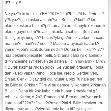
gerekiyor.
Ne yaz?k ki koskoca BE??KTA? kul?b? s?rf harflerini b?
y?k yaz?nca koskoca olam?yor. Be?ikta? kul?b? tarih
olarak koskoca bir kul?pt?r ama ?u an itibariyle ekonomik
olarak gayet de m?tevazi imkanlara sahiptir. Bu s?reci
Bilic gibi iyi bir ge?i? hocas?yla ge?irmek varken macera
araman?n mant??? nedir ? Macera arayacak kadar k?
yamet kopar?lacak durum nedir ? Durum belli, kar??l???
nda beklenebilecekler belli. Sizi ama daha iyi olabilirdik
d???ncesine s?r?kleyen de zaten Bilic in ba?ard?klar?d?
r. Burak kazmas?ndan golc?, Sel?uk tan ortasaha, Tolga
dan kaleci yapan ?enol Hoca ise. Necip, Serdar, Veli,
Ersan, Cenk, Olcay gibi oyuncularla bizi ?u hale getiren
de Bilic tir. G?khan T?re yi bu derece iyi konuma ??kartan
Bilic tir. Daha bir ?ok futbolcuda bunun ?rneklerini g?
rebiliriz. Kerim, At?n?, Franco gibi. Ben anlam?yorum bu
karamsarl???n?z? ve k?t?mserli?inizi. Bilic i seviyorum
diyorsunuz ama s?yledikleriniz bana hi? iyi niyetli