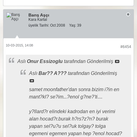
Barış Aşçı
Kara Kartal
üyelik Tarihi:
Oct 2008
Yaş:
39
10-03-2015, 14:08
#6454
Aslı
Onur Essizoglu
tarafından Gönderilmiş
Aslı
Bar?? A???
tarafından Gönderilmiş
samet moonfather'dan sonra bizim i?in en
mant?kl? se?im...?enol g?ne?'ti....
y?llard?r elindeki kadrodan en iyi verimi
alan hocad?r.burak h?rs?z?n? burak
yapan sel?u?u sel?uk tolgay? tolga
egemeni egemen yapan hep ?enol hocad?