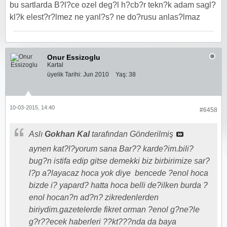
bu sartlarda B?l?ce ozel deg?l h?cb?r tekn?k adam sagl?
kl?k elest?r?lmez ne yanl?s? ne do?rusu anlas?lmaz
Onur Essizoglu
Kartal
üyelik Tarihi:
Jun 2010
Yaş:
38
10-03-2015, 14:40
#6458
Aslı
Gokhan Kal
tarafından Gönderilmiş
aynen kat?l?yorum sana Bar?? karde?im.bili?
bug?n istifa edip gitse demekki biz birbirimize sar?
l?p a?layacaz hoca yok diye
bencede ?enol hoca
bizde i? yapard? hatta hoca belli de?ilken burda ?
enol hocan?n ad?n? zikredenlerden
biriydim.gazetelerde fikret orman ?enol g?ne?le
g?r??ecek haberleri ??kt???nda da baya