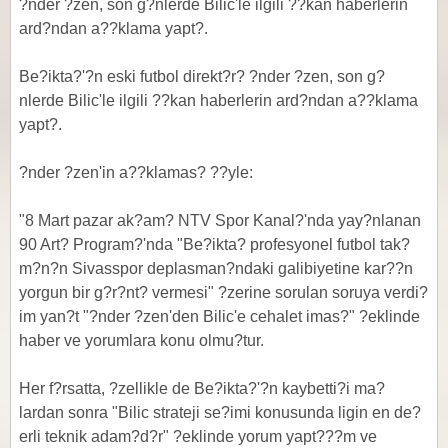
?nder ?zen, son g?nlerde Bilic'le ilgili ??kan haberlerin
ard?ndan a??klama yapt?.
Be?ikta?'?n eski futbol direkt?r? ?nder ?zen, son g?
nlerde Bilic'le ilgili ??kan haberlerin ard?ndan a??klama
yapt?.
?nder ?zen'in a??klamas? ??yle:
"8 Mart pazar ak?am? NTV Spor Kanal?'nda yay?nlanan
90 Art? Program?'nda "Be?ikta? profesyonel futbol tak?
m?n?n Sivasspor deplasman?ndaki galibiyetine kar??n
yorgun bir g?r?nt? vermesi" ?zerine sorulan soruya verdi?
im yan?t "?nder ?zen'den Bilic'e cehalet imas?" ?eklinde
haber ve yorumlara konu olmu?tur.
Her f?rsatta, ?zellikle de Be?ikta?'?n kaybetti?i ma?
lardan sonra "Bilic strateji se?imi konusunda ligin en de?
erli teknik adam?d?r" ?eklinde yorum yapt???m ve