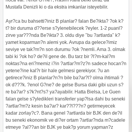
Mustafa Denizli ki o da ekstra imkanlar isteyebilir.
Ayr?ca bu bahsetti?iniz B planlar? falan Be?ikta? ?ok k?
t? bir duruma d??erse s?ylenebilecek ?eyler. 1-2 puanl?
zirve yar???nda Be?ikta? 3. oldu diye "bu ?artlarda" k?
yamet koparman?n alemi yok. Avrupa da gelece?imiz
seviye ve tak?m?n son durumu ?ok ?nemli. Ama 3. olmak
tabi ki ?ok ho? de?il gene de. Bu tarz bir ?l?m-kal?m
noktas?na eri?memiz i?in ?artlar?m?z?n sadece hocan?n
yetene?ine kal?r bir hale gelmesi gerekiyor. ?u an
getirece?iniz B planlar?n?n bile ba?ar?l? olma ihtimali ?
ok d???k. ?enol G?ne? de gelse Bursa daki gibi uzun s?
re ba?ar? s?k?nt?s? ya?ayabilir. Hatta Bielsa, Le Guen
falan gelse s?yledikleri transferler yap?lsa dahi bu seneki
?artlar?m?z kesin ba?ar? kar??l???n? getirmeyecek
kadar zorlay?c?. Bana genel ?artlarda bir BJK den de?il
bu seneki ekonomik ve di?er ortam ?artlar?nda m?cadele
etmeye ?al??an bir BJK ye bak?p yorum yapman?z