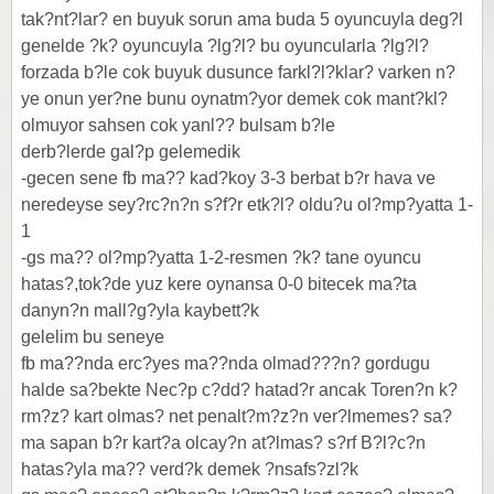
tak?nt?lar? en buyuk sorun ama buda 5 oyuncuyla deg?l
genelde ?k? oyuncuyla ?lg?l? bu oyuncularla ?lg?l?
forzada b?le cok buyuk dusunce farkl?l?klar? varken n?
ye onun yer?ne bunu oynatm?yor demek cok mant?kl?
olmuyor sahsen cok yanl?? bulsam b?le
derb?lerde gal?p gelemedik
-gecen sene fb ma?? kad?koy 3-3 berbat b?r hava ve
neredeyse sey?rc?n?n s?f?r etk?l? oldu?u ol?mp?yatta 1-
1
-gs ma?? ol?mp?yatta 1-2-resmen ?k? tane oyuncu
hatas?,tok?de yuz kere oynansa 0-0 bitecek ma?ta
danyn?n mall?g?yla kaybett?k
gelelim bu seneye
fb ma??nda erc?yes ma??nda olmad???n? gordugu
halde sa?bekte Nec?p c?dd? hatad?r ancak Toren?n k?
rm?z? kart olmas? net penalt?m?z?n ver?lmemes? sa?
ma sapan b?r kart?a olcay?n at?lmas? s?rf B?l?c?n
hatas?yla ma?? verd?k demek ?nsafs?zl?k