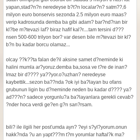
yapan,stad?n?n neredeyse b?t?n localar?n? satm??,6
milyon euro bonservis sezonda 2.5 milyon euro maas?
verip kadrosunda demba ba gibi adam? bar?nd?ran bir
kl?be m?tevazi laf? biraz hafif kal?r....tam tersini d???
nsen 500-600 trilyon bor? var desen bile m?tevazi bir kl?
b?n bu kadar borcu olamaz...
olcay ??k??ta falan de?il aksine samet d?neminde ki
halini mumla ar?yoruz.demba ba,sosa ve t?re de inan?
lmaz bir d???? ya??yor.o?uzhan? neredeyse
kaybettik...sezon ba??nda ?ok iyi ba?layan bu ofans
grubunun ligin bu d?neminde neden bu kadar d???? ya?
ad???n? sadece yorgunlu?a ba?layanlara gerekli cevab?
?nder hoca verdi ge?en g?n san?rsam.
bili? ile ilgili her post'umda ayn? ?eyi s?yl?yorum.onun
hakk?nda ?u an yapt???m t?m yorumlar haftal?k ma?