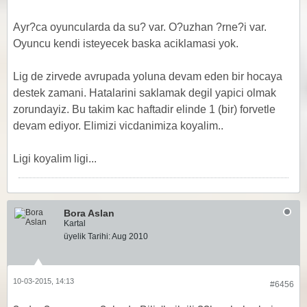
Ayr?ca oyuncularda da su? var. O?uzhan ?rne?i var.
Oyuncu kendi isteyecek baska aciklamasi yok.
Lig de zirvede avrupada yoluna devam eden bir hocaya
destek zamani. Hatalarini saklamak degil yapici olmak
zorundayiz. Bu takim kac haftadir elinde 1 (bir) forvetle
devam ediyor. Elimizi vicdanimiza koyalim..
Ligi koyalim ligi...
Bora Aslan
Kartal
üyelik Tarihi:
Aug 2010
10-03-2015, 14:13
#6456