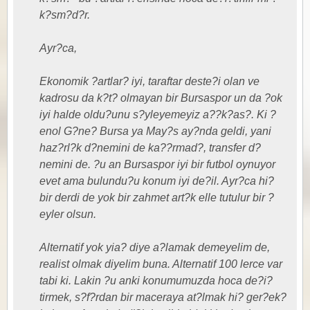
k?sm?d?r.
Ayr?ca,
Ekonomik ?artlar? iyi, taraftar deste?i olan ve
kadrosu da k?t? olmayan bir Bursaspor un da ?ok
iyi halde oldu?unu s?yleyemeyiz a??k?as?. Ki ?
enol G?ne? Bursa ya May?s ay?nda geldi, yani
haz?rl?k d?nemini de ka??rmad?, transfer d?
nemini de. ?u an Bursaspor iyi bir futbol oynuyor
evet ama bulundu?u konum iyi de?il. Ayr?ca hi?
bir derdi de yok bir zahmet art?k elle tutulur bir ?
eyler olsun.
Alternatif yok yia? diye a?lamak demeyelim de,
realist olmak diyelim buna. Alternatif 100 lerce var
tabi ki. Lakin ?u anki konumumuzda hoca de?i?
tirmek, s?f?rdan bir maceraya at?lmak hi? ger?ek?