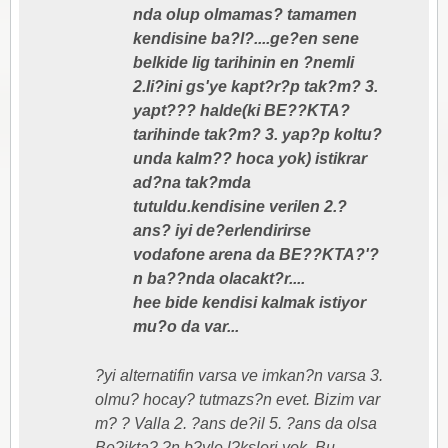
nda olup olmamas? tamamen
kendisine ba?l?....ge?en sene
belkide lig tarihinin en ?nemli
2.li?ini gs'ye kapt?r?p tak?m? 3.
yapt??? halde(ki BE??KTA?
tarihinde tak?m? 3. yap?p koltu?
unda kalm?? hoca yok) istikrar
ad?na tak?mda
tutuldu.kendisine verilen 2.?
ans? iyi de?erlendirirse
vodafone arena da BE??KTA?'?
n ba??nda olacakt?r....
hee bide kendisi kalmak istiyor
mu?o da var...
?yi alternatifin varsa ve imkan?n varsa 3.
olmu? hocay? tutmazs?n evet. Bizim var
m? ? Valla 2. ?ans de?il 5. ?ans da olsa
Be?ikta? ?n b?yle l?ksleri yok. Bu