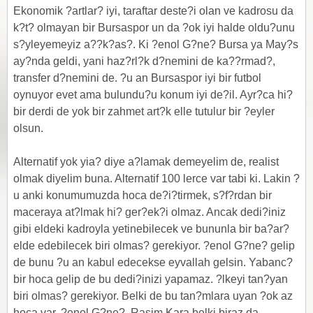
Ekonomik ?artlar? iyi, taraftar deste?i olan ve kadrosu da
k?t? olmayan bir Bursaspor un da ?ok iyi halde oldu?unu
s?yleyemeyiz a??k?as?. Ki ?enol G?ne? Bursa ya May?s
ay?nda geldi, yani haz?rl?k d?nemini de ka??rmad?,
transfer d?nemini de. ?u an Bursaspor iyi bir futbol
oynuyor evet ama bulundu?u konum iyi de?il. Ayr?ca hi?
bir derdi de yok bir zahmet art?k elle tutulur bir ?eyler
olsun.
Alternatif yok yia? diye a?lamak demeyelim de, realist
olmak diyelim buna. Alternatif 100 lerce var tabi ki. Lakin ?
u anki konumumuzda hoca de?i?tirmek, s?f?rdan bir
maceraya at?lmak hi? ger?ek?i olmaz. Ancak dedi?iniz
gibi eldeki kadroyla yetinebilecek ve bununla bir ba?ar?
elde edebilecek biri olmas? gerekiyor. ?enol G?ne? gelip
de bunu ?u an kabul edecekse eyvallah gelsin. Yabanc?
bir hoca gelip de bu dedi?inizi yapamaz. ?lkeyi tan?yan
biri olmas? gerekiyor. Belki de bu tan?mlara uyan ?ok az
hoca var. ?enol G?ne?, Rasim Kara belki biraz da