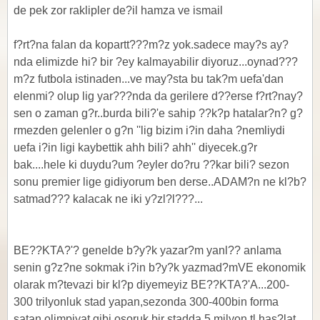
de pek zor raklipler de?il hamza ve ismail
f?rt?na falan da kopartt???m?z yok.sadece may?s ay?
nda elimizde hi? bir ?ey kalmayabilir diyoruz...oynad???
m?z futbola istinaden...ve may?sta bu tak?m uefa'dan
elenmi? olup lig yar???nda da gerilere d??erse f?rt?nay?
sen o zaman g?r..burda bili?'e sahip ??k?p hatalar?n? g?
rmezden gelenler o g?n ''lig bizim i?in daha ?nemliydi
uefa i?in ligi kaybettik ahh bili? ahh'' diyecek.g?r
bak....hele ki duydu?um ?eyler do?ru ??kar bili? sezon
sonu premier lige gidiyorum ben derse..ADAM?n ne kl?b?
satmad??? kalacak ne iki y?zl?l???...
BE??KTA?'? genelde b?y?k yazar?m yanl?? anlama
senin g?z?ne sokmak i?in b?y?k yazmad?m
VE ekonomik
olarak m?tevazi bir kl?p diyemeyiz BE??KTA?'A...200-
300 trilyonluk stad yapan,sezonda 300-400bin forma
satan olimpiyat gibi osoruk bir stadda 5 milyon tl has?lat