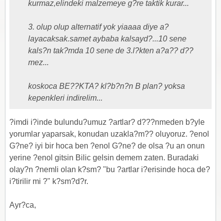
kurmaz,elindeki malzemeye g?re taktik kurar...
3. olup olup alternatif yok yiaaaa diye a?
layacaksak.samet aybaba kalsayd?...10 sene
kals?n tak?mda 10 sene de 3.l?kten a?a?? d??
mez...
koskoca BE??KTA? kl?b?n?n B plan? yoksa
kepenkleri indirelim...
?imdi i?inde bulundu?umuz ?artlar? d???nmeden b?yle
yorumlar yaparsak, konudan uzakla?m?? oluyoruz. ?enol
G?ne? iyi bir hoca ben ?enol G?ne? de olsa ?u an onun
yerine ?enol gitsin Bilic gelsin demem zaten. Buradaki
olay?n ?nemli olan k?sm? "bu ?artlar i?erisinde hoca de?
i?tirilir mi ?" k?sm?d?r.
Ayr?ca,