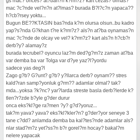
gs mac? onces? at?ban?n k?rm?z? kart cezas? olmas?
mac ?c?nde vel?n?n at?lmas? burada B?l?c?n yapaca??
h?cb?rsey yoktu...
Bugun BE??KTASIN bas?nda k?m olursa olsun..bu kadro
yap?s?nda G?khan t?re k?rm?z? als?n at?ba oynamas?n
mac ?c?nde de olcay ve vel? k?rm?z? kart als?n h?cb?r
derb?y? alamay?z
burada tecrubel? oyuncu laz?m ded?g?m?z zaman at?ba
var demba ba var Tolga var d?ye yaz?l?yordu
sadece yas deg?l
Zago g?b? G?unt? g?b? y?llarca derb? oynam?? stres
kald?ran samp?yonluk g?rm?? adamlar olmal? tak?
mda...yoksa ?k?nc? yar?larda streste basla derb?lerde k?
tlen?r?zde b?yle g?der durur
onca eks?kl?ge ra?men ?y? g?d?yoruz...
tak?m yava? yava? eks?kl?kler?n? g?der?yor seneye 3
tane c?dd? anlamda demba ba kal?tes?nde adamlar als?
nlar stad?m?z yet?ss?n b?r gorel?m hocay? bakal?m
nelere yapacak