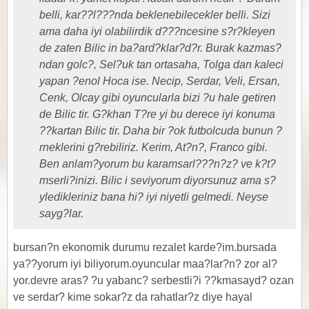
belli, kar??l???nda beklenebilecekler belli. Sizi
ama daha iyi olabilirdik d???ncesine s?r?kleyen
de zaten Bilic in ba?ard?klar?d?r. Burak kazmas?
ndan golc?, Sel?uk tan ortasaha, Tolga dan kaleci
yapan ?enol Hoca ise. Necip, Serdar, Veli, Ersan,
Cenk, Olcay gibi oyuncularla bizi ?u hale getiren
de Bilic tir. G?khan T?re yi bu derece iyi konuma
??kartan Bilic tir. Daha bir ?ok futbolcuda bunun ?
rneklerini g?rebiliriz. Kerim, At?n?, Franco gibi.
Ben anlam?yorum bu karamsarl???n?z? ve k?t?
mserli?inizi. Bilic i seviyorum diyorsunuz ama s?
yledikleriniz bana hi? iyi niyetli gelmedi. Neyse
sayg?lar.
bursan?n ekonomik durumu rezalet karde?im.bursada
ya??yorum iyi biliyorum.oyuncular maa?lar?n? zor al?
yor.devre aras? ?u yabanc? serbestli?i ??kmasayd? ozan
ve serdar? kime sokar?z da rahatlar?z diye hayal