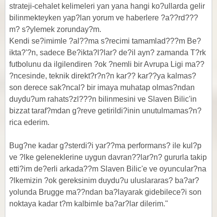
strateji-cehalet kelimeleri yan yana hangi ko?ullarda gelir
bilinmekteyken yap?lan yorum ve haberlere ?a??rd???
m? s?ylemek zorunday?m.
Kendi se?imimle ?al??ma s?recimi tamamlad???m Be?
ikta?'?n, sadece Be?ikta?l?lar? de?il ayn? zamanda T?rk
futbolunu da ilgilendiren ?ok ?nemli bir Avrupa Ligi ma??
?ncesinde, teknik direkt?r?n?n kar?? kar??ya kalmas?
son derece sak?ncal? bir imaya muhatap olmas?ndan
duydu?um rahats?zl???n bilinmesini ve Slaven Bilic'in
bizzat taraf?mdan g?reve getirildi?inin unutulmamas?n?
rica ederim.
Bug?ne kadar g?sterdi?i yar??ma performans? ile kul?p
ve ?lke geleneklerine uygun davran??lar?n? gururla takip
etti?im de?erli arkada??m Slaven Bilic'e ve oyuncular?na
?lkemizin ?ok gereksinim duydu?u uluslararas? ba?ar?
yolunda Brugge ma??ndan ba?layarak gidebilece?i son
noktaya kadar t?m kalbimle ba?ar?lar dilerim."