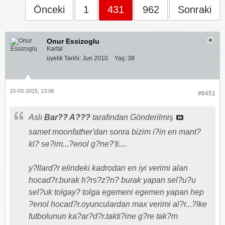
Önceki
1
431
962
Sonraki
Onur Essizoglu
Kartal
üyelik Tarihi:
Jun 2010
Yaş:
38
10-03-2015, 13:06
#6451
Aslı
Bar?? A???
tarafından Gönderilmiş
samet moonfather'dan sonra bizim i?in en mant?
kl? se?im...?enol g?ne?'ti....
y?llard?r elindeki kadrodan en iyi verimi alan
hocad?r.burak h?rs?z?n? burak yapan sel?u?u
sel?uk tolgay? tolga egemeni egemen yapan hep
?enol hocad?r.oyunculardan max verimi al?r...?lke
futbolunun ka?ar?d?r.takti?ine g?re tak?m