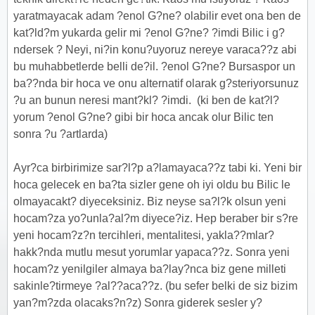
yaratmayacak adam ?enol G?ne? olabilir evet ona ben de
kat?ld?m yukarda gelir mi ?enol G?ne? ?imdi Bilic i g?
ndersek ? Neyi, ni?in konu?uyoruz nereye varaca??z abi
bu muhabbetlerde belli de?il. ?enol G?ne? Bursaspor un
ba??nda bir hoca ve onu alternatif olarak g?steriyorsunuz
?u an bunun neresi mant?kl? ?imdi.
(ki ben de kat?l?
yorum ?enol G?ne? gibi bir hoca ancak olur Bilic ten
sonra ?u ?artlarda)
Ayr?ca birbirimize sar?l?p a?lamayaca??z tabi ki. Yeni bir
hoca gelecek en ba?ta sizler gene oh iyi oldu bu Bilic le
olmayacakt? diyeceksiniz. Biz neyse sa?l?k olsun yeni
hocam?za yo?unla?al?m diyece?iz. Hep beraber bir s?re
yeni hocam?z?n tercihleri, mentalitesi, yakla??mlar?
hakk?nda mutlu mesut yorumlar yapaca??z. Sonra yeni
hocam?z yenilgiler almaya ba?lay?nca biz gene milleti
sakinle?tirmeye ?al??aca??z. (bu sefer belki de siz bizim
yan?m?zda olacaks?n?z) Sonra giderek sesler y?