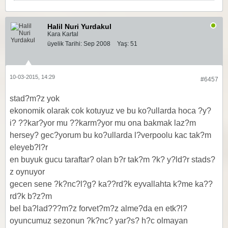
Halil Nuri Yurdakul
Kara Kartal
üyelik Tarihi:
Sep 2008
Yaş:
51
10-03-2015, 14:29
#6457
stad?m?z yok
ekonomik olarak cok kotuyuz ve bu ko?ullarda hoca ?y?
i? ??kar?yor mu ??karm?yor mu ona bakmak laz?m
hersey? gec?yorum bu ko?ullarda l?verpoolu kac tak?m
eleyeb?l?r
en buyuk gucu taraftar? olan b?r tak?m ?k? y?ld?r stads?
z oynuyor
gecen sene ?k?nc?l?g? ka??rd?k eyvallahta k?me ka??
rd?k b?z?m
bel ba?lad???m?z forvet?m?z alme?da en etk?l?
oyuncumuz sezonun ?k?nc? yar?s? h?c olmayan