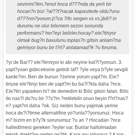
sevinmi?tim.?enol hoca d???nda da yerli bir
hocan?n bizi ?al??t?racak kapasitede oldu?unu
d???nm?yorum.(r?za ?ifo sergen vs vs.)bili? in
durumu ne olur bilemem sezon sonunda
performans? her?eyi belirler.hocay? ele?tiriyor
olmak bug?n bavulunu toplas?n gitsin anlam?na
gelmiyor bunu bir t?rl? anlatamad?k ?u foruma.
?yi de Bar?? ele?tirmiyor ki abi neyine kat?l?yorsun. 3.
yapt?ysan gideceksine getirdi laf? ?yle veya b?yle sevgili
karde?im. Ben de bunun ?zerine yorum yapt?m. Ele?
tiriyse ele?tiriyi ben de yapt?m bu ba?l?kta daha ?nce.
Ele?tiri yaparken hi? de demedim ki Bilic gitsin falan. Bilic
ile nas?l do?ru bir ??z?m ?retilebilir onun beyin f?rt?nas?
n? yapt?m daha ?ok. Siz neden bunu yapmak yerine
hoca de?i?tirme alternatifine yo?unla??yorsunuz. Hoca
m? bizim en b?y?k sorunumuz ?u an ? Hocadan ?nce
halledilmesi gereken ?eyler var. Bunlar hallolmadan
teknik direkt?re neden ge?tik. Kaos mu istiyoruz ? Kaos