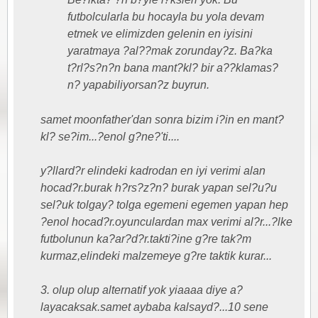
futbolcularla bu hocayla bu yola devam
etmek ve elimizden gelenin en iyisini
yaratmaya ?al??mak zorunday?z. Ba?ka
t?rl?s?n?n bana mant?kl? bir a??klamas?
n? yapabiliyorsan?z buyrun.
samet moonfather'dan sonra bizim i?in en mant?
kl? se?im...?enol g?ne?'ti....
y?llard?r elindeki kadrodan en iyi verimi alan
hocad?r.burak h?rs?z?n? burak yapan sel?u?u
sel?uk tolgay? tolga egemeni egemen yapan hep
?enol hocad?r.oyunculardan max verimi al?r...?lke
futbolunun ka?ar?d?r.takti?ine g?re tak?m
kurmaz,elindeki malzemeye g?re taktik kurar...
3. olup olup alternatif yok yiaaaa diye a?
layacaksak.samet aybaba kalsayd?...10 sene