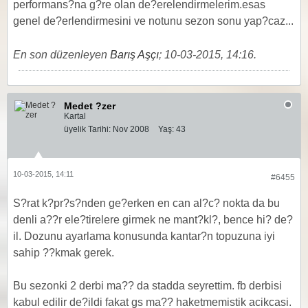
performans?na g?re olan de?erelendirmelerim.esas
genel de?erlendirmesini ve notunu sezon sonu yap?caz...
En son düzenleyen
Barış Aşçı
;
10-03-2015, 14:16
.
Medet ?zer
Kartal
üyelik Tarihi:
Nov 2008
Yaş:
43
10-03-2015, 14:11
#6455
S?rat k?pr?s?nden ge?erken en can al?c? nokta da bu
denli a??r ele?tirelere girmek ne mant?kl?, bence hi? de?
il. Dozunu ayarlama konusunda kantar?n topuzuna iyi
sahip ??kmak gerek.
Bu sezonki 2 derbi ma?? da stadda seyrettim. fb derbisi
kabul edilir de?ildi fakat gs ma?? haketmemistik acikcasi.