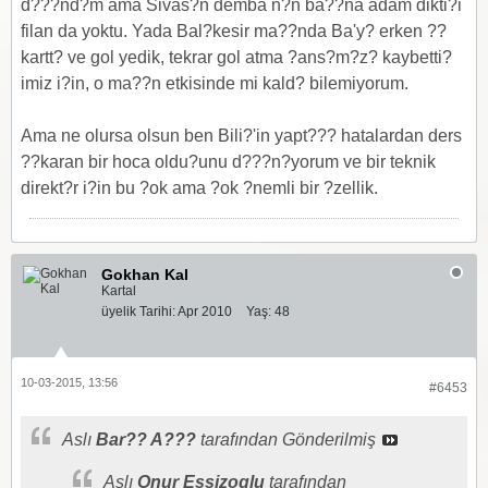
d???nd?m ama Sivas?n demba n?n ba??na adam dikti?i
filan da yoktu. Yada Bal?kesir ma??nda Ba'y? erken ??
kartt? ve gol yedik, tekrar gol atma ?ans?m?z? kaybetti?
imiz i?in, o ma??n etkisinde mi kald? bilemiyorum.
Ama ne olursa olsun ben Bili?'in yapt??? hatalardan ders
??karan bir hoca oldu?unu d???n?yorum ve bir teknik
direkt?r i?in bu ?ok ama ?ok ?nemli bir ?zellik.
Gokhan Kal
Kartal
üyelik Tarihi:
Apr 2010
Yaş:
48
10-03-2015, 13:56
#6453
Aslı
Bar?? A???
tarafından Gönderilmiş
Aslı
Onur Essizoglu
tarafından