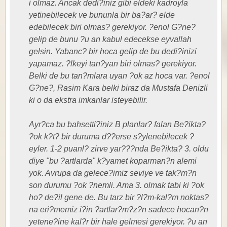
i olmaz. Ancak dedi?iniz gibi eldeki kadroyla
yetinebilecek ve bununla bir ba?ar? elde
edebilecek biri olmas? gerekiyor. ?enol G?ne?
gelip de bunu ?u an kabul edecekse eyvallah
gelsin. Yabanc? bir hoca gelip de bu dedi?inizi
yapamaz. ?lkeyi tan?yan biri olmas? gerekiyor.
Belki de bu tan?mlara uyan ?ok az hoca var. ?enol
G?ne?, Rasim Kara belki biraz da Mustafa Denizli
ki o da ekstra imkanlar isteyebilir.
Ayr?ca bu bahsetti?iniz B planlar? falan Be?ikta?
?ok k?t? bir duruma d??erse s?ylenebilecek ?
eyler. 1-2 puanl? zirve yar???nda Be?ikta? 3. oldu
diye "bu ?artlarda" k?yamet koparman?n alemi
yok. Avrupa da gelece?imiz seviye ve tak?m?n
son durumu ?ok ?nemli. Ama 3. olmak tabi ki ?ok
ho? de?il gene de. Bu tarz bir ?l?m-kal?m noktas?
na eri?memiz i?in ?artlar?m?z?n sadece hocan?n
yetene?ine kal?r bir hale gelmesi gerekiyor. ?u an