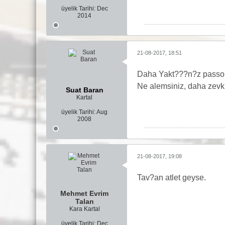
üyelik Tarihi:
Dec
2014
21-08-2017, 18:51
Daha Yakt???n?z passol
Ne alemsiniz, daha zevkl
Suat Baran
Kartal
üyelik Tarihi:
Aug
2008
21-08-2017, 19:08
Tav?an atlet geyse.
Mehmet Evrim
Talan
Kara Kartal
üyelik Tarihi:
Dec