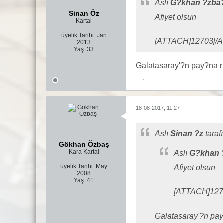
Aslı
G?khan ?zba
Sinan Öz
Afiyet olsun
Kartal
üyelik Tarihi:
Jan
[ATTACH]12703[/
2013
Yaş:
33
Galatasaray'?n pay?na r
18-08-2017, 11:27
Aslı
Sinan ?z
taraf
Gökhan Özbaş
Kara Kartal
Aslı
G?khan 
üyelik Tarihi:
May
Afiyet olsun
2008
Yaş:
41
[ATTACH]127
Galatasaray'?n pay