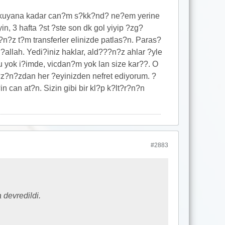
i okuyana kadar can?m s?kk?nd? ne?em yerine
in, 3 hafta ?st ?ste son dk gol yiyip ?zg?
n?z t?m transferler elinizde patlas?n. Paras?
?allah. Yedi?iniz haklar, ald???n?z ahlar ?yle
 yok i?imde, vicdan?m yok lan size kar??. O
?z?n?zdan her ?eyinizden nefret ediyorum. ?
 can at?n. Sizin gibi bir kl?p k?lt?r?n?n
#2883
 devredildi.