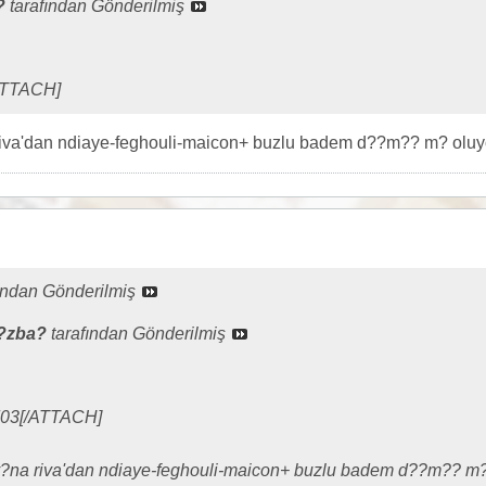
?
tarafından Gönderilmiş
ATTACH]
iva'dan ndiaye-feghouli-maicon+ buzlu badem d??m?? m? oluy
ından Gönderilmiş
?zba?
tarafından Gönderilmiş
03[/ATTACH]
?na riva'dan ndiaye-feghouli-maicon+ buzlu badem d??m?? m?