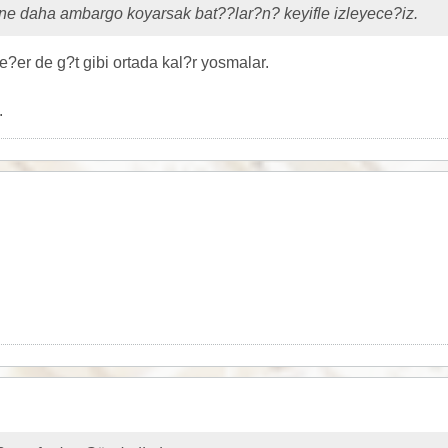
e daha ambargo koyarsak bat??lar?n? keyifle izleyece?iz.
e?er de g?t gibi ortada kal?r yosmalar.
.