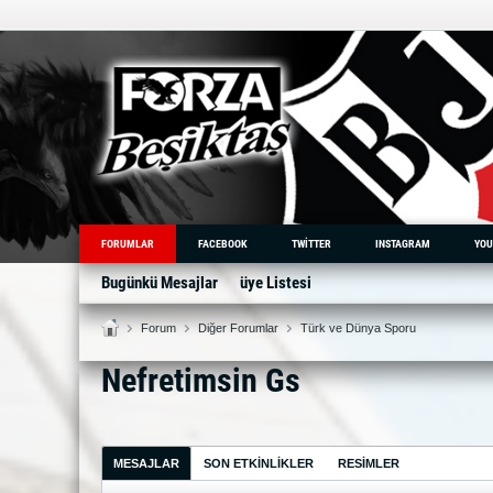
FORUMLAR
FACEBOOK
TWITTER
INSTAGRAM
YOU
Bugünkü Mesajlar
üye Listesi
Forum
Diğer Forumlar
Türk ve Dünya Sporu
Nefretimsin Gs
MESAJLAR
SON ETKINLIKLER
RESIMLER