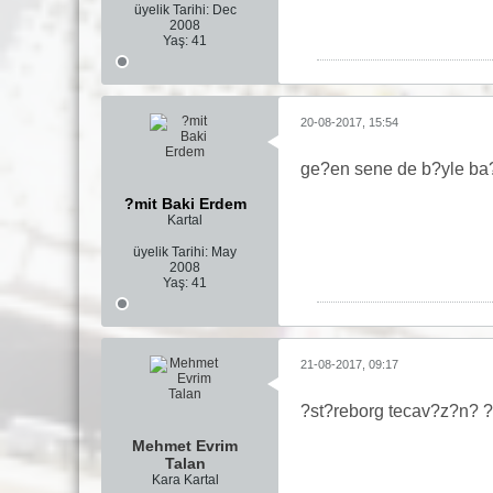
üyelik Tarihi:
Dec
2008
Yaş:
41
20-08-2017, 15:54
ge?en sene de b?yle ba
?mit Baki Erdem
Kartal
üyelik Tarihi:
May
2008
Yaş:
41
21-08-2017, 09:17
?st?reborg tecav?z?n? 
Mehmet Evrim
Talan
Kara Kartal