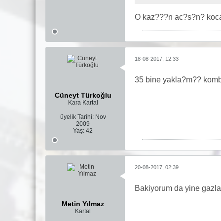
O kaz???n ac?s?n? koca 
18-08-2017, 12:33
35 bine yakla?m?? kombi
Cüneyt Türkoğlu
Kara Kartal
üyelik Tarihi:
Nov
2009
Yaş:
42
20-08-2017, 02:39
Bakiyorum da yine gazla 
Metin Yılmaz
Kartal