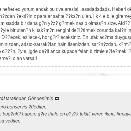
 nefret ediyorum ancak bu riva arazisi.. assdadsdads. Haber
?zdan ?ekti?iniz paralar sahte ??ks?n ulan, ilk 4 e bile giremey
am stadda bir daha g?n y?z? g?rmek nasip olmas?n size. Ald???
 ?yle bir utan?n ki tak?m?n rengini de?i?tirmek zorunda kal?n in
D??ecek, ezilecek, hor g?r?leceksiniz. En ufak ac?ma duygusu
minizden, aristokrat tak?lan hain lisenizden, sar?n?zdan, k?rm
d???n, ?yle ligde de?il anca kupada falan bizimle e?le?mek i?in
me?i olan varsa!!
ol
tarafından Gönderilmiş
ro bonservis ?dediler.
ve bug?nk? habere g?re ihale en b?y?k teklifi veren ikinci firmaya
ha yediler.