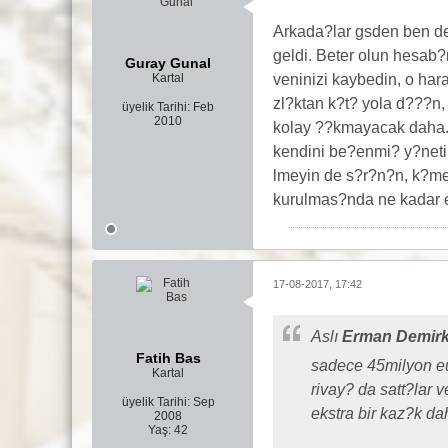
Arkada?lar gsden ben de
geldi. Beter olun hesab?n
Guray Gunal
Kartal
veninizi kaybedin, o har
zl?ktan k?t? yola d???n,
üyelik Tarihi:
Feb
2010
kolay ??kmayacak daha. 
kendini be?enmi? y?neti
lmeyin de s?r?n?n, k?me 
kurulmas?nda ne kadar e
17-08-2017, 17:42
Aslı
Erman Demirk
Fatih Bas
sadece 45milyon eu
Kartal
rivay? da satt?lar 
üyelik Tarihi:
Sep
ekstra bir kaz?k da
2008
Yaş:
42