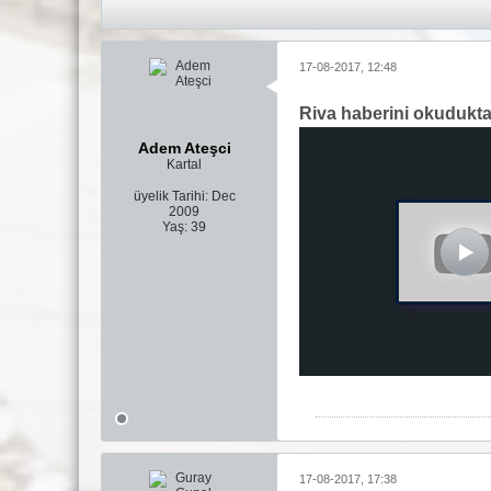
17-08-2017, 12:48
Riva haberini okudukt
Adem Ateşci
Kartal
üyelik Tarihi:
Dec
2009
Yaş:
39
17-08-2017, 17:38