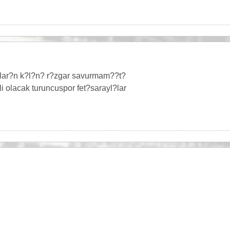
ar?n k?l?n? r?zgar savurmam??t?
i olacak turuncuspor fet?sarayl?lar