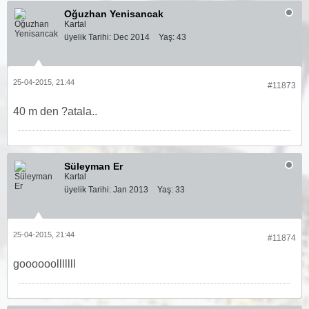
Oğuzhan Yenisancak
Kartal
üyelik Tarihi:
Dec 2014
Yaş:
43
25-04-2015, 21:44
#11873
40 m den ?atala..
Süleyman Er
Kartal
üyelik Tarihi:
Jan 2013
Yaş:
33
25-04-2015, 21:44
#11874
goooooolllllll