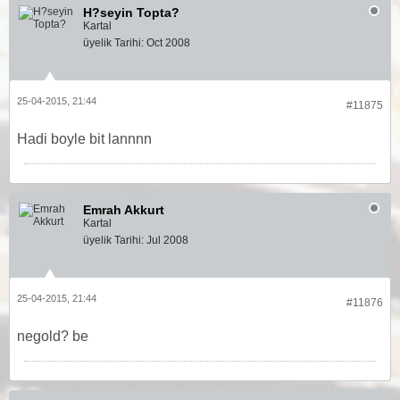
H?seyin Topta?
Kartal
üyelik Tarihi:
Oct 2008
25-04-2015, 21:44
#11875
Hadi boyle bit lannnn
Emrah Akkurt
Kartal
üyelik Tarihi:
Jul 2008
25-04-2015, 21:44
#11876
negold? be