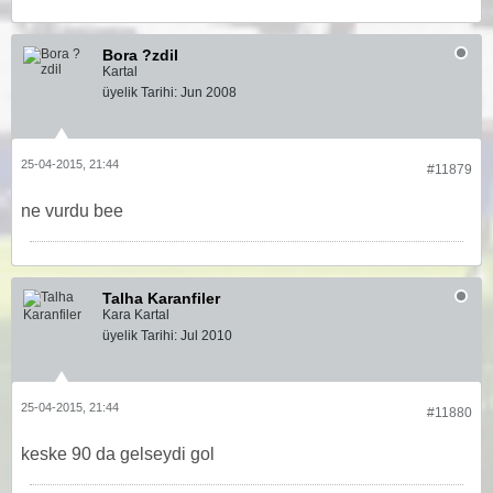
Bora ?zdil
Kartal
üyelik Tarihi:
Jun 2008
25-04-2015, 21:44
#11879
ne vurdu bee
Talha Karanfiler
Kara Kartal
üyelik Tarihi:
Jul 2010
25-04-2015, 21:44
#11880
keske 90 da gelseydi gol