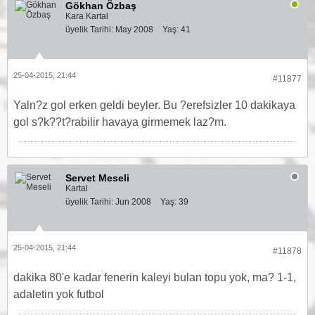
Gökhan Özbaş
Kara Kartal
üyelik Tarihi:
May 2008
Yaş:
41
25-04-2015, 21:44
#11877
Yaln?z gol erken geldi beyler. Bu ?erefsizler 10 dakikaya
gol s?k??t?rabilir havaya girmemek laz?m.
Servet Meseli
Kartal
üyelik Tarihi:
Jun 2008
Yaş:
39
25-04-2015, 21:44
#11878
dakika 80'e kadar fenerin kaleyi bulan topu yok, ma? 1-1,
adaletin yok futbol