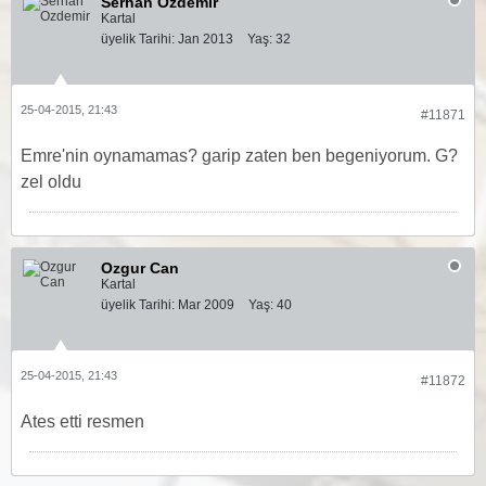
Serhan Ozdemir
Kartal
üyelik Tarihi:
Jan 2013
Yaş:
32
25-04-2015, 21:43
#11871
Emre'nin oynamamas? garip zaten ben begeniyorum. G?
zel oldu
Ozgur Can
Kartal
üyelik Tarihi:
Mar 2009
Yaş:
40
25-04-2015, 21:43
#11872
Ates etti resmen