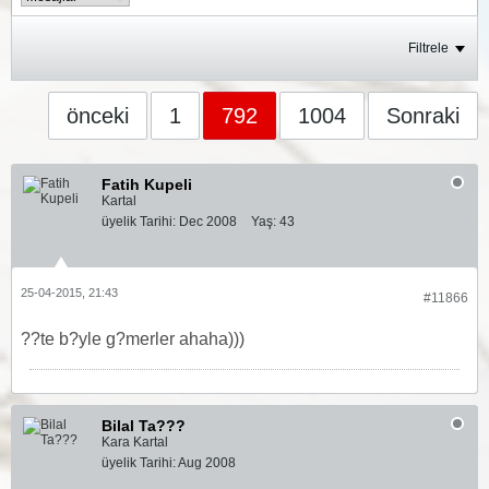
Filtrele
önceki
1
792
1004
Sonraki
Fatih Kupeli
Kartal
üyelik Tarihi:
Dec 2008
Yaş:
43
25-04-2015, 21:43
#11866
??te b?yle g?merler ahaha)))
Bilal Ta???
Kara Kartal
üyelik Tarihi:
Aug 2008