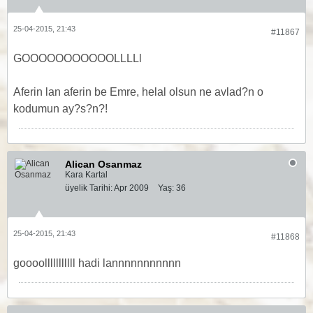
25-04-2015, 21:43
#11867
GOOOOOOOOOOOLLLLl
Aferin lan aferin be Emre, helal olsun ne avlad?n o
kodumun ay?s?n?!
Alican Osanmaz
Kara Kartal
üyelik Tarihi:
Apr 2009
Yaş:
36
25-04-2015, 21:43
#11868
goooolllllllllll hadi lannnnnnnnnnn