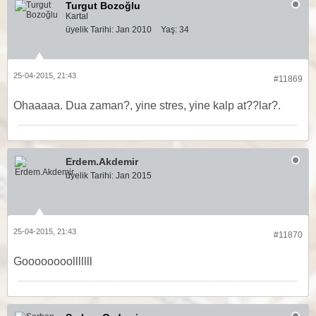
Turgut Bozoğlu
Kartal
üyelik Tarihi:
Jan 2010
Yaş:
34
25-04-2015, 21:43
#11869
Ohaaaaa. Dua zaman?, yine stres, yine kalp at??lar?.
Erdem.Akdemir
üyelik Tarihi:
Jan 2015
25-04-2015, 21:43
#11870
Goooooooolllllll