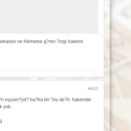
 arkadan ne hikmetse g?ren ?izgi hakemi
#4013
?n eyyam?yd? ba?ka bir ?ey de?il. hakemde
k yok.
g