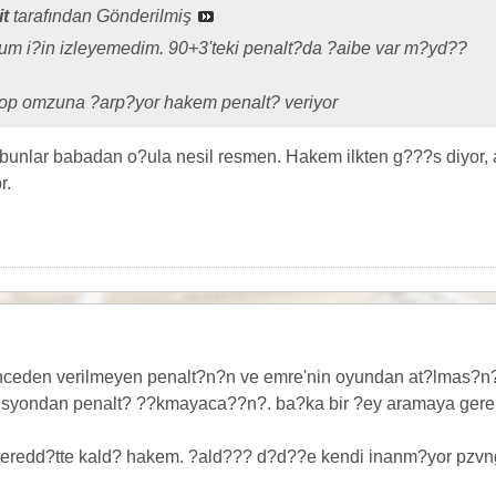
it
tarafından Gönderilmiş
m i?in izleyemedim. 90+3'teki penalt?da ?aibe var m?yd??
p omzuna ?arp?yor hakem penalt? veriyor
, bunlar babadan o?ula nesil resmen. Hakem ilkten g???s diyor,
r.
nceden verilmeyen penalt?n?n ve emre'nin oyundan at?lmas?n
ozisyondan penalt? ??kmayaca??n?. ba?ka bir ?ey aramaya gere
eredd?tte kald? hakem. ?ald??? d?d??e kendi inanm?yor pzvn