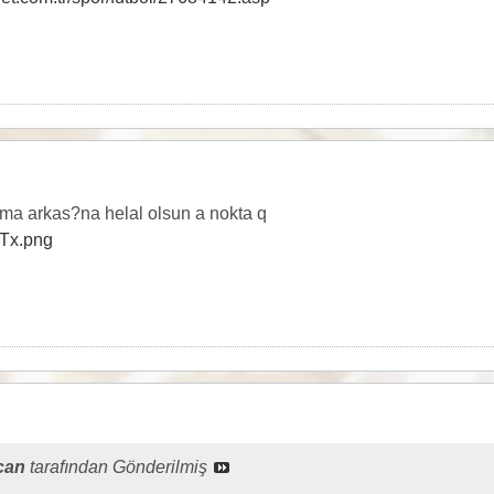
a arkas?na helal olsun a nokta q
xTx.png
can
tarafından Gönderilmiş