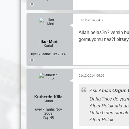
01-12-2014, 04:36
Allah belas?n? versin 
gormuyomu nas?l birsey
Ilker Mert
Kartal
üyelik Tarihi:
Oct 2014
01-12-2014, 06:03
Aslı
Amac Ozgun I
Kutbettin Kilic
Daha ?nce de yazm?
Kartal
Alper Potuk arkada
üyelik Tarihi:
Nov
Daha beteri olacak
2009
Yaş:
46
Alper Potuk