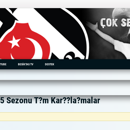
TUBE
BESIKTAS TV
DESTEK
15 Sezonu T?m Kar??la?malar