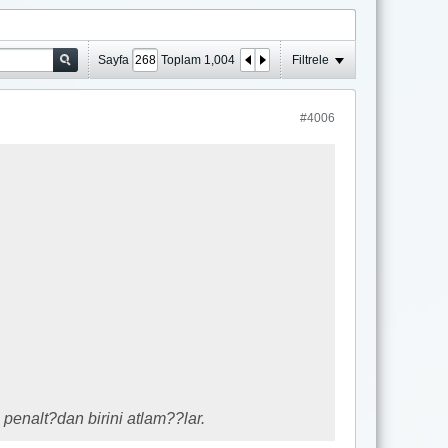
Sayfa
Toplam
1,004
Filtrele
#4006
enalt?dan birini atlam??lar.