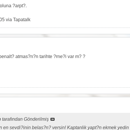
koluna ?arpt?.
05 via Tapatalk
penalt? atmas?n?n tarihte ?rne?i var m? ?
n
tarafından Gönderilmiş
in en sevdi?inin belas?n? versin! Kaptanlik yapt?n ekmek yedin