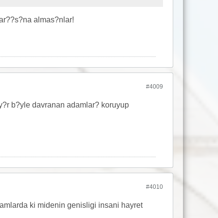
kar??s?na almas?nlar!
#4009
ay?r b?yle davranan adamlar? koruyup
#4010
amlarda ki midenin genisligi insani hayret