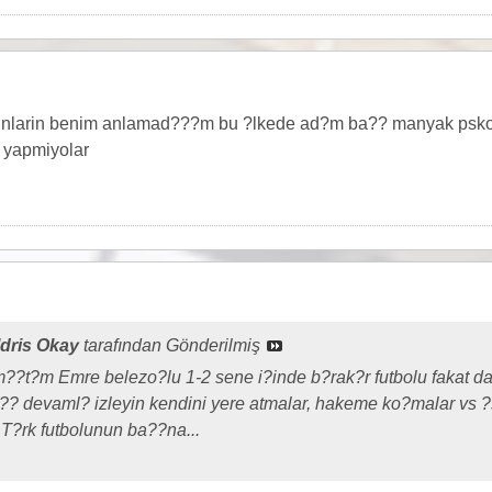
bunlarin benim anlamad???m bu ?lkede ad?m ba?? manyak pskop
 yapmiyolar
dris Okay
tarafından Gönderilmiş
?t?m Emre belezo?lu 1-2 sene i?inde b?rak?r futbolu fakat da
?? devaml? izleyin kendini yere atmalar, hakeme ko?malar vs ?
 T?rk futbolunun ba??na...