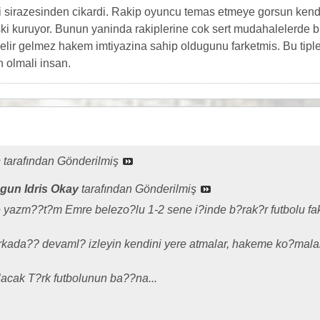
i sirazesinden cikardi. Rakip oyuncu temas etmeye gorsun kendini
ski kuruyor. Bunun yaninda rakiplerine cok sert mudahalelerde 
lir gelmez hakem imtiyazina sahip oldugunu farketmis. Bu tiple
n olmali insan.
c
tarafından Gönderilmiş
un Idris Okay
tarafından Gönderilmiş
yazm??t?m Emre belezo?lu 1-2 sene i?inde b?rak?r futbolu faka
rkada?? devaml? izleyin kendini yere atmalar, hakeme ko?mala
lacak T?rk futbolunun ba??na...