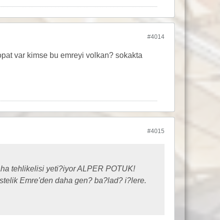
#4014
at var kimse bu emreyi volkan? sokakta
#4015
ha tehlikelisi yeti?iyor ALPER POTUK!
stelik Emre'den daha gen? ba?lad? i?lere.