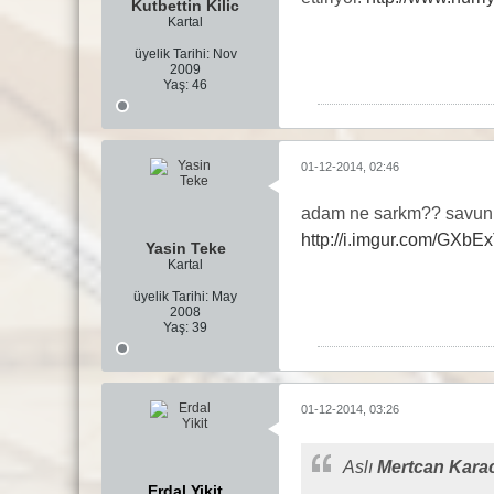
Kutbettin Kilic
Kartal
üyelik Tarihi:
Nov
2009
Yaş:
46
01-12-2014, 02:46
adam ne sarkm?? savunm
http://i.imgur.com/GXbE
Yasin Teke
Kartal
üyelik Tarihi:
May
2008
Yaş:
39
01-12-2014, 03:26
Aslı
Mertcan Kara
Erdal Yikit