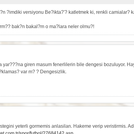
n ?imdiki versiyonu Be?ikta?'? katletmek ki, renkli camialar? 
arm?? bak?n bakal?m o ma?lara neler olmu?!
 yar???na giren masum fenerlilerin bile dengesi bozuluyor. H
klamas? var m? ? Dengesizlik.
stegini yeterli gormemis anlasilan. Hakeme verip veristirmis. Ad
yet.com.tr/spor/futbol/27684142.asp