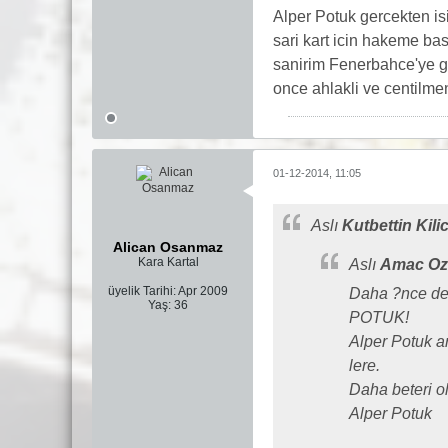
Alper Potuk gercekten is
sari kart icin hakeme ba
sanirim Fenerbahce'ye ge
once ahlakli ve centilme
01-12-2014, 11:05
Aslı
Kutbettin Kili
Alican Osanmaz
Kara Kartal
Aslı
Amac Ozg
üyelik Tarihi:
Apr 2009
Daha ?nce de 
Yaş:
36
POTUK!
Alper Potuk a
lere.
Daha beteri o
Alper Potuk