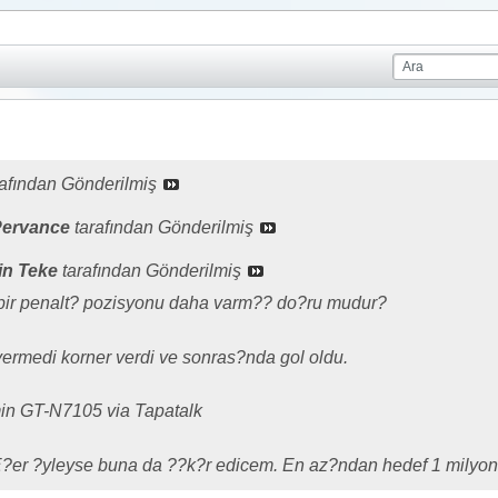
afından Gönderilmiş
Pervance
tarafından Gönderilmiş
in Teke
tarafından Gönderilmiş
bir penalt? pozisyonu daha varm?? do?ru mudur?
vermedi korner verdi ve sonras?nda gol oldu.
min GT-N7105 via Tapatalk
?er ?yleyse buna da ??k?r edicem. En az?ndan hedef 1 milyon p