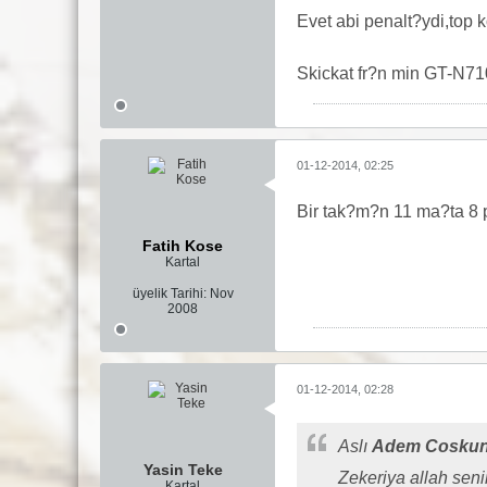
Evet abi penalt?ydi,top 
Skickat fr?n min GT-N71
01-12-2014, 02:25
Bir tak?m?n 11 ma?ta 8 
Fatih Kose
Kartal
üyelik Tarihi:
Nov
2008
01-12-2014, 02:28
Aslı
Adem Cosku
Yasin Teke
Zekeriya allah sen
Kartal