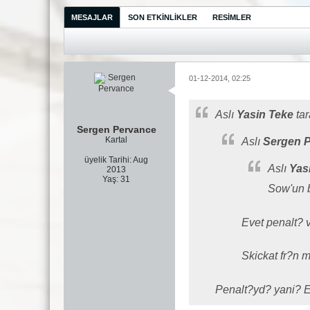
MESAJLAR
SON ETKINLIKLER
RESIMLER
01-12-2014, 02:25
Aslı
Yasin Teke
tar
Sergen Pervance
Kartal
Aslı
Sergen 
üyelik Tarihi:
Aug
Aslı
Yas
2013
Yaş:
31
Sow'un 
Evet penalt? 
Skickat fr?n 
Penalt?yd? yani? E