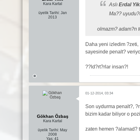
Kara Kartal
Aslı
Erdal Yik
üyelik Tarihi:
Jan
Ma?? uyudu?u
2013
olmazm? adam?n to
Daha yeni izledim ?zeti
sayesinde penalt? veriyo
??ld?rt?rlar insan?!
01-12-2014, 03:34
Son uydurma penalt?, ?
bizim kadar biliyor o p
Gökhan Özbaş
Kara Kartal
zaten hemen ?alamad? t
üyelik Tarihi:
May
2008
Yaş:
41