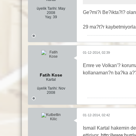
üyelik Tarihi:
May
Ge?mi?i Be?ikta?l? olan?
2008
Yaş:
39
29 ma?t?r kaybetmiyorl
01-12-2014, 02:39
Emre ve Volkan'? koruma
kollanaman?n ba?ka a??
Fatih Kose
Kartal
üyelik Tarihi:
Nov
2008
01-12-2014, 02:42
Ismail Kartal hakemin de
ettiriyor.
http://www.hurri