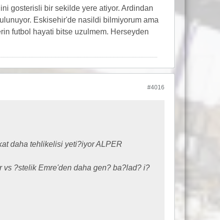
 gosterisli bir sekilde yere atiyor. Ardindan
bulunuyor. Eskisehir'de nasildi bilmiyorum ama
rin futbol hayati bitse uzulmem. Herseyden
#4016
t daha tehlikelisi yeti?iyor ALPER
r vs ?stelik Emre'den daha gen? ba?lad? i?