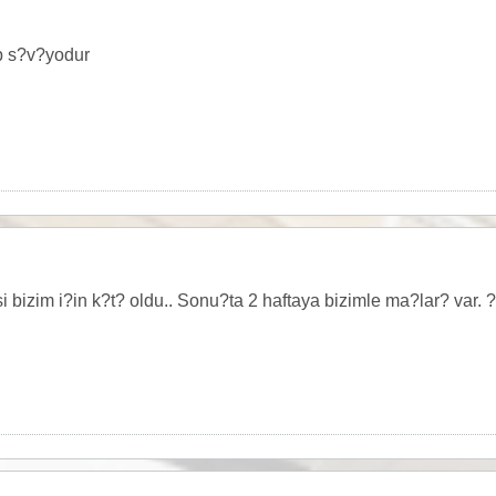
ip s?v?yodur
bizim i?in k?t? oldu.. Sonu?ta 2 haftaya bizimle ma?lar? var. ?s