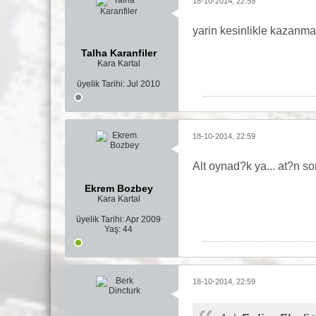
18-10-2014, 22:59
yarin kesinlikle kazanm
Talha Karanfiler
Kara Kartal
üyelik Tarihi:
Jul 2010
18-10-2014, 22:59
Alt oynad?k ya... at?n so
Ekrem Bozbey
Kara Kartal
üyelik Tarihi:
Apr 2009
Yaş:
44
18-10-2014, 22:59