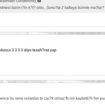
arafından Gönderilmiş
tmesi bizim i?in k?t? oldu.. Sonu?ta 2 haftaya bizimle ma?lar? va
olunca 3 3 3 3 diye tezah?rat yap
bence bu sene onlardan bi cac?k olmaz fb nin kaybetti?ii her pu