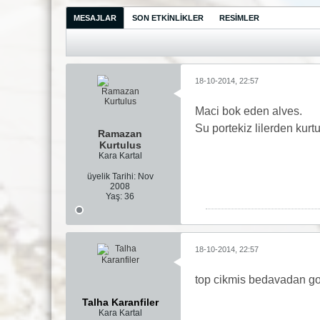
MESAJLAR
SON ETKINLIKLER
RESIMLER
18-10-2014, 22:57
Maci bok eden alves.
Su portekiz lilerden kur
Ramazan
Kurtulus
Kara Kartal
üyelik Tarihi:
Nov
2008
Yaş:
36
18-10-2014, 22:57
top cikmis bedavadan gol 
Talha Karanfiler
Kara Kartal