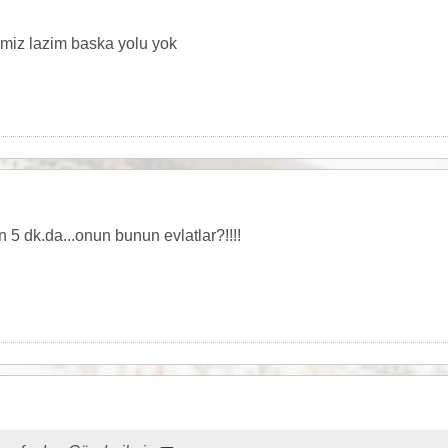
amiz lazim baska yolu yok
n 5 dk.da...onun bunun evlatlar?!!!!