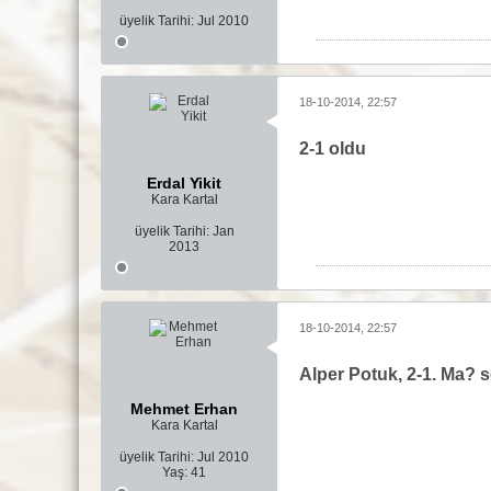
üyelik Tarihi:
Jul 2010
18-10-2014, 22:57
​2-1 oldu
Erdal Yikit
Kara Kartal
üyelik Tarihi:
Jan
2013
18-10-2014, 22:57
Alper Potuk, 2-1. Ma? 
Mehmet Erhan
Kara Kartal
üyelik Tarihi:
Jul 2010
Yaş:
41