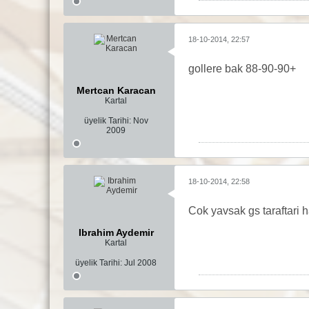
18-10-2014, 22:57
gollere bak 88-90-90+
Mertcan Karacan
Kartal
üyelik Tarihi:
Nov
2009
18-10-2014, 22:58
Cok yavsak gs taraftari h
Ibrahim Aydemir
Kartal
üyelik Tarihi:
Jul 2008