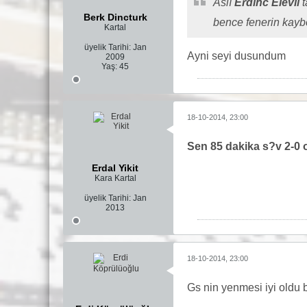
Aslı
Erdinc Elevli
t
Berk Dincturk
bence fenerin kaybe
Kartal
üyelik Tarihi:
Jan
Ayni seyi dusundum
2009
Yaş:
45
18-10-2014, 23:00
Sen 85 dakika s?v 2-0 
Erdal Yikit
Kara Kartal
üyelik Tarihi:
Jan
2013
18-10-2014, 23:00
Gs nin yenmesi iyi oldu 