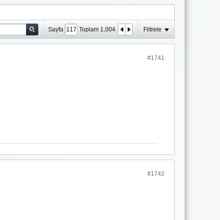
Sayfa
Toplam
1,004
Filtrele
#1741
#1742