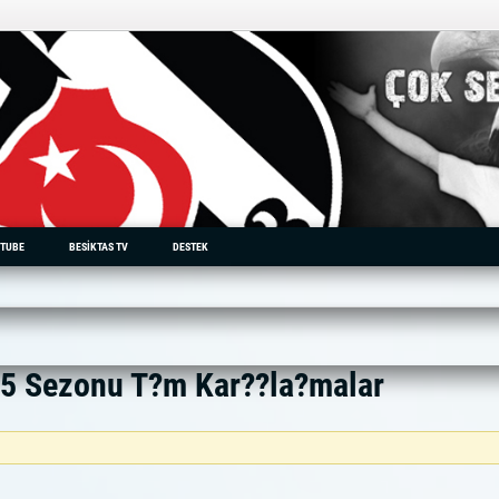
TUBE
BESIKTAS TV
DESTEK
15 Sezonu T?m Kar??la?malar