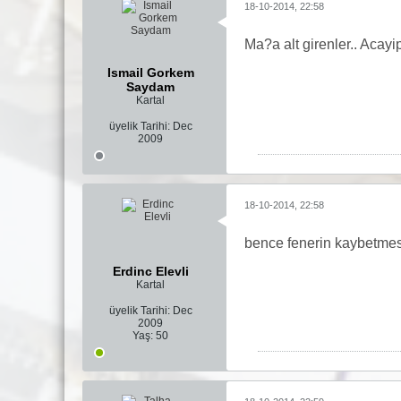
18-10-2014, 22:58
Ma?a alt girenler.. Acay
Ismail Gorkem
Saydam
Kartal
üyelik Tarihi:
Dec
2009
18-10-2014, 22:58
bence fenerin kaybetmesi 
Erdinc Elevli
Kartal
üyelik Tarihi:
Dec
2009
Yaş:
50