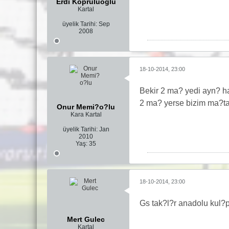
Erdi Köprülüoğlu
Kartal
üyelik Tarihi:
Sep
2008
18-10-2014, 23:00
Bekir 2 ma? yedi ayn? h
2 ma? yerse bizim ma?ta
Onur Memi?o?lu
Kara Kartal
üyelik Tarihi:
Jan
2010
Yaş:
35
18-10-2014, 23:00
Gs tak?l?r anadolu kul?p
Mert Gulec
Kartal