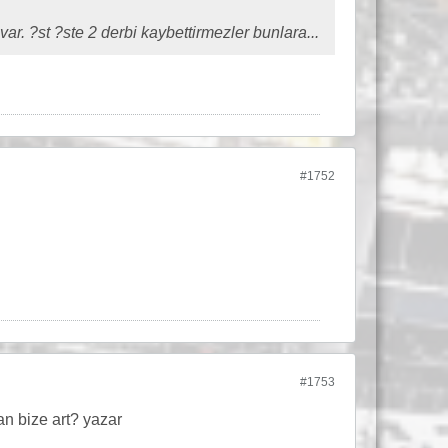
r. ?st ?ste 2 derbi kaybettirmezler bunlara...
#1752
#1753
an bize art? yazar