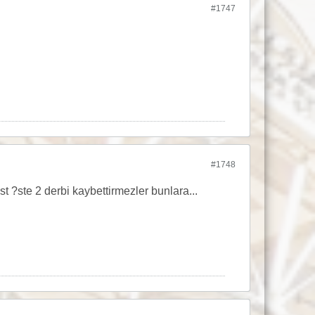
#1747
#1748
t ?ste 2 derbi kaybettirmezler bunlara...