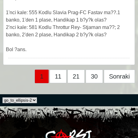
1'nci kale: 555 Kodlu Slavia Prag-FC Fastav ma??.1
banko, 1'den 1 plase, Handikap 1 b?y?k olas?
2'nci kale: 581 Kodlu Throttur Rey- Stjarnan ma??; 2
banko, 2'den 2 plase, Handikap 2 b?y?k olas?
Bol ?ans.
1
11
21
30
Sonraki