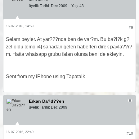
Kara Kartal
üyelik Tarihi:
Dec 2009
Yaş:
43
16-07-2016, 14:59
#9
Selam beyler. At yar???nda ben de var?m. Bu ba?l?k g?
zel oldu [emoji4] sahadan gelen haberleri direk payla??r?
m. Hatta whatsapp grubu falan olursa beni de ekleyin.
Sent from my iPhone using Tapatalk
Erkan Da?d??en
üyelik Tarihi:
Dec 2009
16-07-2016, 22:49
#10