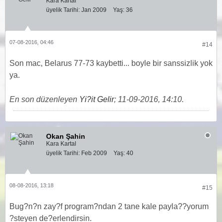
Kara Kartal
üyelik Tarihi:
Jan 2009
Yaş:
36
07-08-2016, 04:46
#14
Son mac, Belarus 77-73 kaybetti... boyle bir sanssizlik yok
ya.
En son düzenleyen
Yi?it Gelir
;
11-09-2016, 14:10
.
Okan Şahin
Kara Kartal
üyelik Tarihi:
Feb 2009
Yaş:
40
08-08-2016, 13:18
#15
Bug?n?n zay?f program?ndan 2 tane kale payla??yorum
?steyen de?erlendirsin.