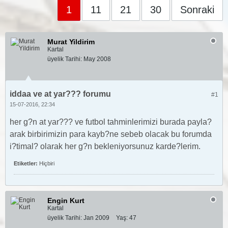
1
11
21
30
Sonraki
Murat Yildirim
Kartal
üyelik Tarihi:
May 2008
iddaa ve at yar??? forumu
#1
15-07-2016, 22:34
her g?n at yar??? ve futbol tahminlerimizi burada payla?
arak birbirimizin para kayb?ne sebeb olacak bu forumda
i?timal? olarak her g?n bekleniyorsunuz karde?lerim.
Etiketler:
Hiçbiri
Engin Kurt
Kartal
üyelik Tarihi:
Jan 2009
Yaş:
47