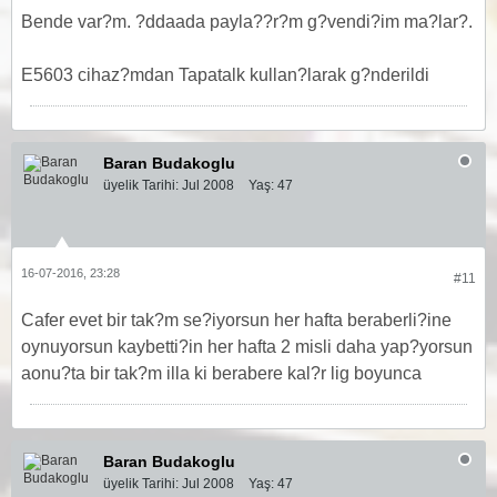
Bende var?m. ?ddaada payla??r?m g?vendi?im ma?lar?.
E5603 cihaz?mdan Tapatalk kullan?larak g?nderildi
Baran Budakoglu
üyelik Tarihi:
Jul 2008
Yaş:
47
16-07-2016, 23:28
#11
Cafer evet bir tak?m se?iyorsun her hafta beraberli?ine
oynuyorsun kaybetti?in her hafta 2 misli daha yap?yorsun
aonu?ta bir tak?m illa ki berabere kal?r lig boyunca
Baran Budakoglu
üyelik Tarihi:
Jul 2008
Yaş:
47