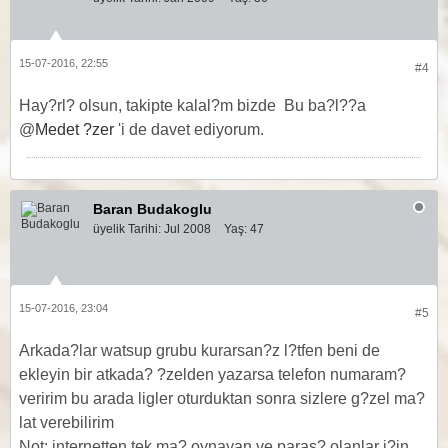
15-07-2016, 22:55
#4
Hay?rl? olsun, takipte kalal?m bizde
Bu ba?l??a
@
Medet ?zer
'i de davet ediyorum.
Baran Budakoglu
üyelik Tarihi:
Jul 2008
Yaş:
47
15-07-2016, 23:04
#5
Arkada?lar watsup grubu kurarsan?z l?tfen beni de
ekleyin bir atkada? ?zelden yazarsa telefon numaram?
veririm bu arada ligler oturduktan sonra sizlere g?zel ma?
lat verebilirim
Not: internetten tek ma? oynayan ve paras? olanlar i?in