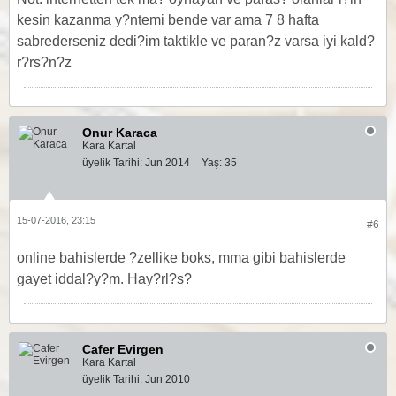
kesin kazanma y?ntemi bende var ama 7 8 hafta
sabrederseniz dedi?im taktikle ve paran?z varsa iyi kald?
r?rs?n?z
Onur Karaca
Kara Kartal
üyelik Tarihi:
Jun 2014
Yaş:
35
15-07-2016, 23:15
#6
online bahislerde ?zellike boks, mma gibi bahislerde
gayet iddal?y?m. Hay?rl?s?
Cafer Evirgen
Kara Kartal
üyelik Tarihi:
Jun 2010