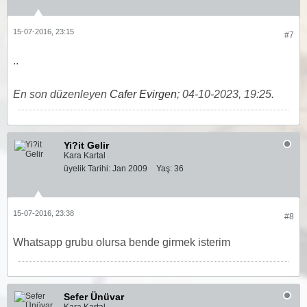
15-07-2016, 23:15
#7
..
En son düzenleyen
Cafer Evirgen
;
04-10-2023, 19:25
.
Yi?it Gelir
Kara Kartal
üyelik Tarihi:
Jan 2009
Yaş:
36
15-07-2016, 23:38
#8
Whatsapp grubu olursa bende girmek isterim
Sefer Ünüvar