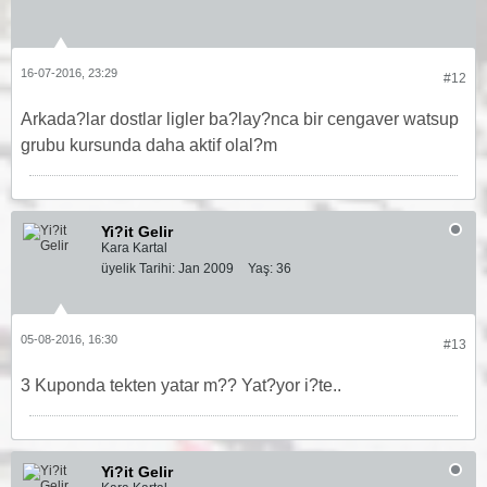
16-07-2016, 23:29
#12
Arkada?lar dostlar ligler ba?lay?nca bir cengaver watsup
grubu kursunda daha aktif olal?m
Yi?it Gelir
Kara Kartal
üyelik Tarihi:
Jan 2009
Yaş:
36
05-08-2016, 16:30
#13
3 Kuponda tekten yatar m?? Yat?yor i?te..
Yi?it Gelir