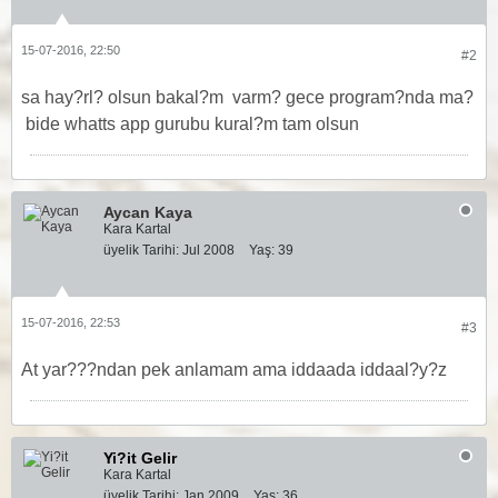
15-07-2016, 22:50
#2
sa hay?rl? olsun bakal?m
varm? gece program?nda ma?
bide whatts app gurubu kural?m tam olsun
Aycan Kaya
Kara Kartal
üyelik Tarihi:
Jul 2008
Yaş:
39
15-07-2016, 22:53
#3
At yar???ndan pek anlamam ama iddaada iddaal?y?z
Yi?it Gelir
Kara Kartal
üyelik Tarihi:
Jan 2009
Yaş:
36