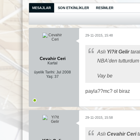
MESAJLAR
SON ETKINLIKLER
RESIMLER
29-11-2015, 15:48
Aslı
Yi?it Gelir
tara
Cevahir Ceri
NBA'den tutturdu
Kartal
üyelik Tarihi:
Jul 2008
Vay be
Yaş:
37
payla??mc? ol biraz
29-11-2015, 15:58
Aslı
Cevahir Ceri
t