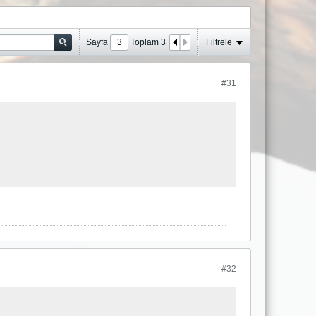
Sayfa
Toplam
3
Filtrele
#31
#32