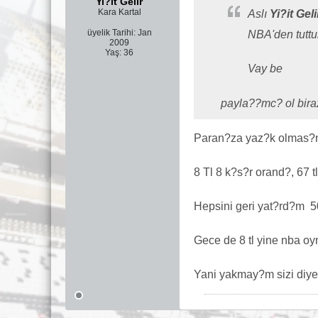
Yi?it Gelir
Kara Kartal
Aslı
Yi?it Geli
üyelik Tarihi:
Jan
NBA'den tutt
2009
Yaş:
36
Vay be
payla??mc? ol bir
Paran?za yaz?k olmas?
8 Tl 8 k?s?r orand?, 67 tl 
Hepsini geri yat?rd?m
5
Gece de 8 tl yine nba o
Yani yakmay?m sizi di