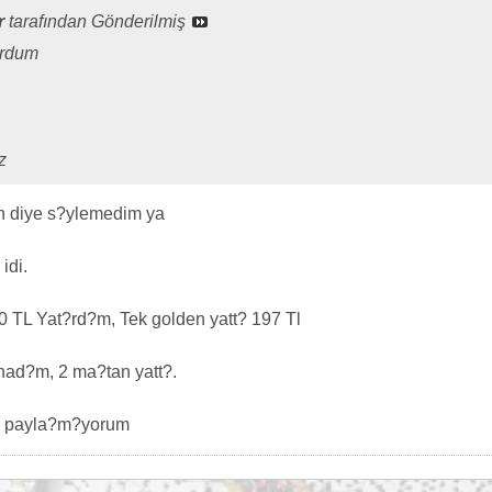
r
tarafından Gönderilmiş
urdum
az
n diye s?ylemedim ya
idi.
0 TL Yat?rd?m, Tek golden yatt? 197 Tl
ynad?m, 2 ma?tan yatt?.
ye payla?m?yorum