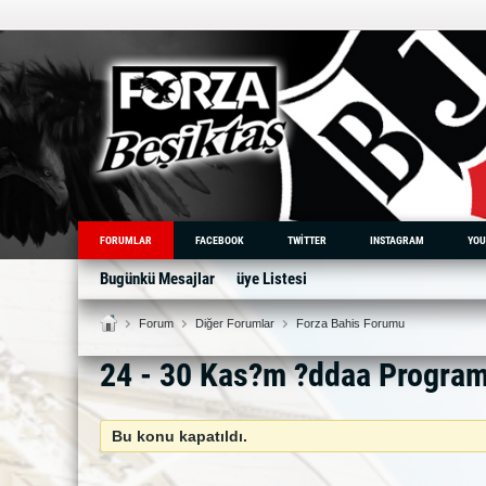
FORUMLAR
FACEBOOK
TWITTER
INSTAGRAM
YOU
Bugünkü Mesajlar
üye Listesi
Forum
Diğer Forumlar
Forza Bahis Forumu
24 - 30 Kas?m ?ddaa Progra
Bu konu kapatıldı.