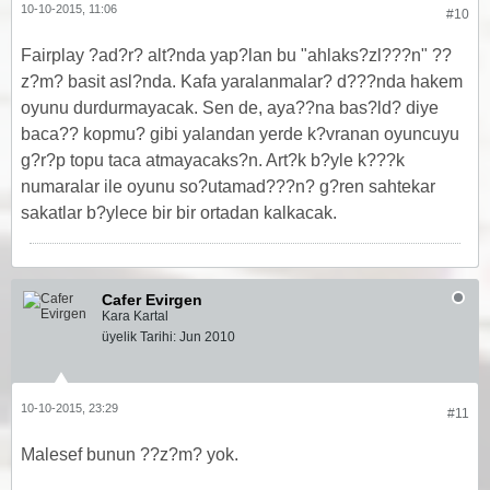
10-10-2015, 11:06
#10
Fairplay ?ad?r? alt?nda yap?lan bu "ahlaks?zl???n" ??
z?m? basit asl?nda. Kafa yaralanmalar? d???nda hakem
oyunu durdurmayacak. Sen de, aya??na bas?ld? diye
baca?? kopmu? gibi yalandan yerde k?vranan oyuncuyu
g?r?p topu taca atmayacaks?n. Art?k b?yle k???k
numaralar ile oyunu so?utamad???n? g?ren sahtekar
sakatlar b?ylece bir bir ortadan kalkacak.
Cafer Evirgen
Kara Kartal
üyelik Tarihi:
Jun 2010
10-10-2015, 23:29
#11
Malesef bunun ??z?m? yok.