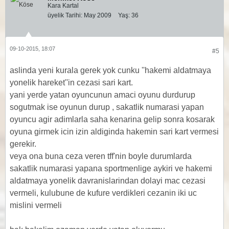
Kara Kartal
üyelik Tarihi:
May 2009
Yaş:
36
09-10-2015, 18:07
#5
aslinda yeni kurala gerek yok cunku ''hakemi aldatmaya
yonelik hareket''in cezasi sari kart.
yani yerde yatan oyuncunun amaci oyunu durdurup
sogutmak ise oyunun durup , sakatlik numarasi yapan
oyuncu agir adimlarla saha kenarina gelip sonra kosarak
oyuna girmek icin izin aldiginda hakemin sari kart vermesi
gerekir.
veya ona buna ceza veren tff'nin boyle durumlarda
sakatlik numarasi yapana sportmenlige aykiri ve hakemi
aldatmaya yonelik davranislarindan dolayi mac cezasi
vermeli, kulubune de kufure verdikleri cezanin iki uc
mislini vermeli