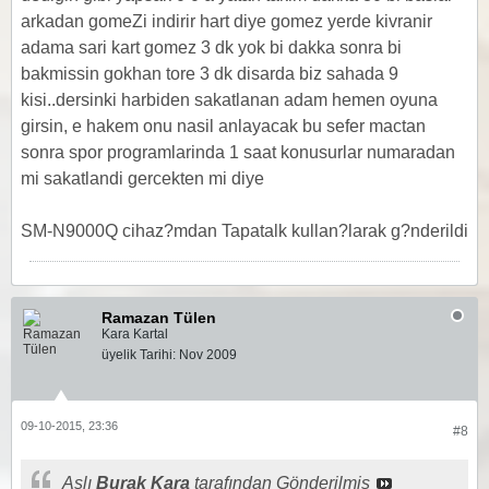
arkadan gomeZi indirir hart diye gomez yerde kivranir
adama sari kart gomez 3 dk yok bi dakka sonra bi
bakmissin gokhan tore 3 dk disarda biz sahada 9
kisi..dersinki harbiden sakatlanan adam hemen oyuna
girsin, e hakem onu nasil anlayacak bu sefer mactan
sonra spor programlarinda 1 saat konusurlar numaradan
mi sakatlandi gercekten mi diye
SM-N9000Q cihaz?mdan Tapatalk kullan?larak g?nderildi
Ramazan Tülen
Kara Kartal
üyelik Tarihi:
Nov 2009
09-10-2015, 23:36
#8
Aslı
Burak Kara
tarafından Gönderilmiş