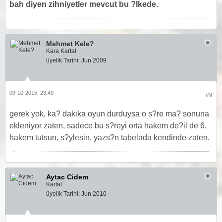
bah diyen zihniyetler mevcut bu ?lkede.
Mehmet Kele?
Kara Kartal
üyelik Tarihi:
Jun 2009
09-10-2015, 23:49
#9
gerek yok, ka? dakika oyun durduysa o s?re ma? sonuna
ekleniyor zaten, sadece bu s?reyi orta hakem de?il de 6.
hakem tutsun, s?ylesin, yazs?n tabelada kendinde zaten.
Aytac Cidem
Kartal
üyelik Tarihi:
Jun 2010