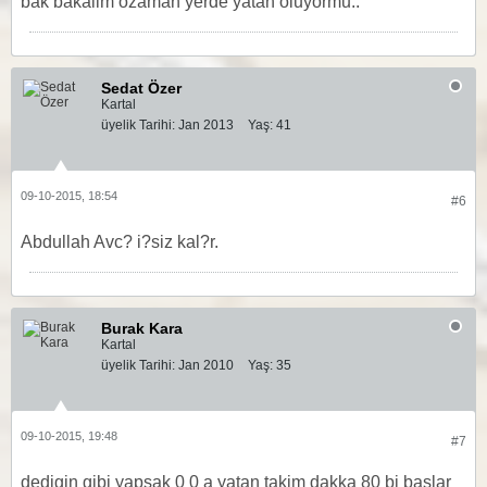
bak bakalim ozaman yerde yatan oluyormu..
Sedat Özer
Kartal
üyelik Tarihi:
Jan 2013
Yaş:
41
09-10-2015, 18:54
#6
Abdullah Avc? i?siz kal?r.
Burak Kara
Kartal
üyelik Tarihi:
Jan 2010
Yaş:
35
09-10-2015, 19:48
#7
dedigin gibi yapsak 0 0 a yatan takim dakka 80 bi baslar