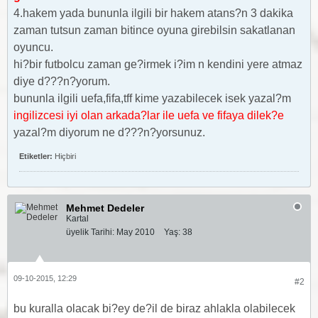
4.hakem yada bununla ilgili bir hakem atans?n 3 dakika
zaman tutsun zaman bitince oyuna girebilsin sakatlanan
oyuncu.
hi?bir futbolcu zaman ge?irmek i?im n kendini yere atmaz
diye d???n?yorum.
bununla ilgili uefa,fifa,tff kime yazabilecek isek yazal?m
ingilizcesi iyi olan arkada?lar ile uefa ve fifaya dilek?e
yazal?m diyorum ne d???n?yorsunuz.
Etiketler:
Hiçbiri
Mehmet Dedeler
Kartal
üyelik Tarihi:
May 2010
Yaş:
38
09-10-2015, 12:29
#2
bu kuralla olacak bi?ey de?il de biraz ahlakla olabilecek