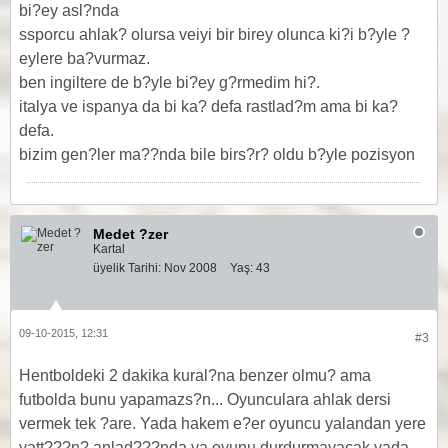
bi?ey asl?nda
ssporcu ahlak? olursa veiyi bir birey olunca ki?i b?yle ?
eylere ba?vurmaz.
ben ingiltere de b?yle bi?ey g?rmedim hi?.
italya ve ispanya da bi ka? defa rastlad?m ama bi ka?
defa.
bizim gen?ler ma??nda bile birs?r? oldu b?yle pozisyon
Medet ?zer
Kartal
üyelik Tarihi:
Nov 2008
Yaş:
43
09-10-2015, 12:31
#3
Hentboldeki 2 dakika kural?na benzer olmu? ama
futbolda bunu yapamazs?n... Oyunculara ahlak dersi
vermek tek ?are. Yada hakem e?er oyuncu yalandan yere
yatt???n? anlad???nda ya oyunu durdurmayacak yada