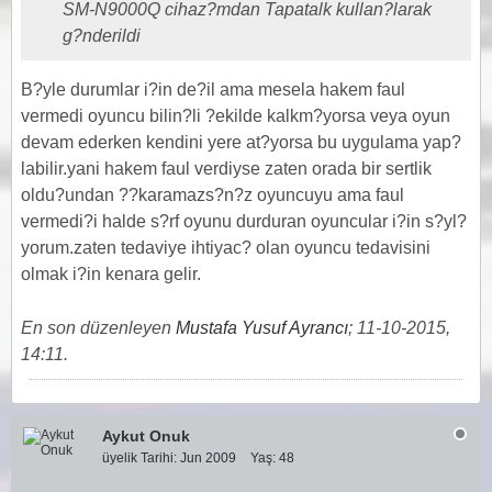
SM-N9000Q cihaz?mdan Tapatalk kullan?larak
g?nderildi
B?yle durumlar i?in de?il ama mesela hakem faul
vermedi oyuncu bilin?li ?ekilde kalkm?yorsa veya oyun
devam ederken kendini yere at?yorsa bu uygulama yap?
labilir.yani hakem faul verdiyse zaten orada bir sertlik
oldu?undan ??karamazs?n?z oyuncuyu ama faul
vermedi?i halde s?rf oyunu durduran oyuncular i?in s?yl?
yorum.zaten tedaviye ihtiyac? olan oyuncu tedavisini
olmak i?in kenara gelir.
En son düzenleyen
Mustafa Yusuf Ayrancı
;
11-10-2015,
14:11
.
Aykut Onuk
üyelik Tarihi:
Jun 2009
Yaş:
48