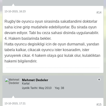
13-10-2015, 16:23
#14
Rugby'de oyuncu oyun sirasinda sakatlandimi doktorlar
saha icine girip mudahele edebiliyorlar. Bu sirada oyun
devam ediyor. Tabi bu ceza sahasi disinda uygulanabilir.
4. Hakem baslarinda bekler.
Hatta oyuncu degisikligi icin de oyun durmamali, yandan
tabela kalkar, cikacak oyuncu ister kosaradim, ister
yuruyerek cikar. 4 hakem olaya goz kulak olur, kulakliktan
hakemi bilgilendirir.
Mehmet Dedeler
Kartal
üyelik Tarihi:
May 2010
Yaş:
38
13-10-2015, 17:21
#15