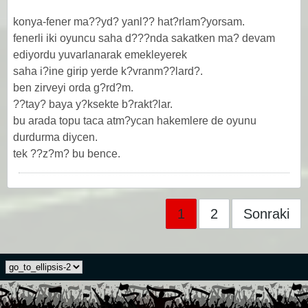
konya-fener ma??yd? yanl?? hat?rlam?yorsam.
fenerli iki oyuncu saha d???nda sakatken ma? devam
ediyordu yuvarlanarak emekleyerek
saha i?ine girip yerde k?vranm??lard?.
ben zirveyi orda g?rd?m.
??tay? baya y?ksekte b?rakt?lar.
bu arada topu taca atm?ycan hakemlere de oyunu
durdurma diycen.
tek ??z?m? bu bence.
1
2
Sonraki