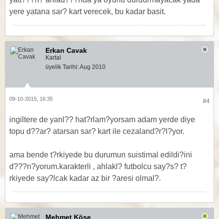
yere yatana sar? kart verecek, bu kadar basit.
Erkan Cavak
Kartal
üyelik Tarihi:
Aug 2010
09-10-2015, 16:35
#4
ingiltere de yanl?? hat?rlam?yorsam adam yerde diye
topu d??ar? atarsan sar? kart ile cezaland?r?l?yor.
ama bende t?rkiyede bu durumun suistimal edildi?ini
d???n?yorum.karakterli , ahlakl? futbolcu say?s? t?
rkiyede say?lcak kadar az bir ?aresi olmal?.
Mehmet Köse