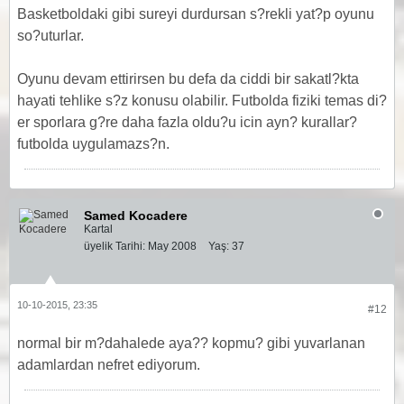
Basketboldaki gibi sureyi durdursan s?rekli yat?p oyunu
so?uturlar.
Oyunu devam ettirirsen bu defa da ciddi bir sakatl?kta
hayati tehlike s?z konusu olabilir. Futbolda fiziki temas di?
er sporlara g?re daha fazla oldu?u icin ayn? kurallar?
futbolda uygulamazs?n.
Samed Kocadere
Kartal
üyelik Tarihi:
May 2008
Yaş:
37
10-10-2015, 23:35
#12
normal bir m?dahalede aya?? kopmu? gibi yuvarlanan
adamlardan nefret ediyorum.