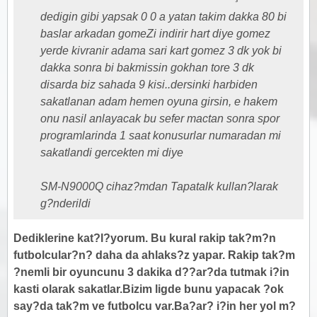
dedigin gibi yapsak 0 0 a yatan takim dakka 80 bi
baslar arkadan gomeZi indirir hart diye gomez
yerde kivranir adama sari kart gomez 3 dk yok bi
dakka sonra bi bakmissin gokhan tore 3 dk
disarda biz sahada 9 kisi..dersinki harbiden
sakatlanan adam hemen oyuna girsin, e hakem
onu nasil anlayacak bu sefer mactan sonra spor
programlarinda 1 saat konusurlar numaradan mi
sakatlandi gercekten mi diye
SM-N9000Q cihaz?mdan Tapatalk kullan?larak
g?nderildi
Dediklerine kat?l?yorum. Bu kural rakip tak?m?n
futbolcular?n? daha da ahlaks?z yapar. Rakip tak?m
?nemli bir oyuncunu 3 dakika d??ar?da tutmak i?in
kasti olarak sakatlar.Bizim ligde bunu yapacak ?ok
say?da tak?m ve futbolcu var.Ba?ar? i?in her yol m?