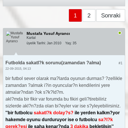
1
2
Sonraki
Mustafa Yusuf Ayrancı
Kartal
üyelik Tarihi:
Jan 2010
Yaş:
35
Futbolda sakatl?k sorunu(zamandan ?alma)
#1
22-09-2015, 04:13
bir futbol sever olarak ma?larda oyunun durmas? ?zellikle
zamandan ?almak i?in oyuncular?n kendilerini yere
atmalar?ndan ?ok s?k?ld?m.
akl?mda bir fikir var forumda bu fikiri geli?tirebiliriz
sizlerde akl?n?zda olan bi?eyler var ise s?yleyebilirsiniz.
''bir futbolcu
sakatl?k dolay?s?
ile yerden kalkm?yor
hakemde oyunu durduruyor ise o futbolcu
sa?l?k
gerek?esi
ile saha kenar?nda
3 dakika
bekletilsin''