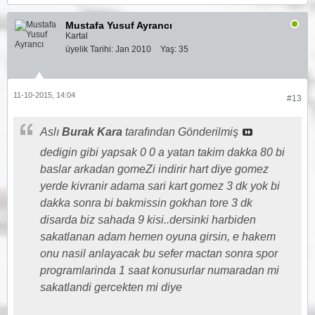
Mustafa Yusuf Ayrancı
Kartal
üyelik Tarihi:
Jan 2010
Yaş:
35
11-10-2015, 14:04
#13
Aslı
Burak Kara
tarafından Gönderilmiş
dedigin gibi yapsak 0 0 a yatan takim dakka 80 bi
baslar arkadan gomeZi indirir hart diye gomez
yerde kivranir adama sari kart gomez 3 dk yok bi
dakka sonra bi bakmissin gokhan tore 3 dk
disarda biz sahada 9 kisi..dersinki harbiden
sakatlanan adam hemen oyuna girsin, e hakem
onu nasil anlayacak bu sefer mactan sonra spor
programlarinda 1 saat konusurlar numaradan mi
sakatlandi gercekten mi diye