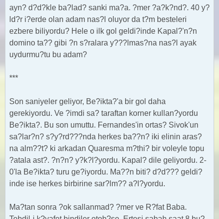
ayn? d?d?kle ba?lad? sanki ma?a. ?mer ?a?k?nd?. 40 y?
ld?r i?erde olan adam nas?l oluyor da t?m besteleri
ezbere biliyordu? Hele o ilk gol geldi?inde Kapal?'n?n
domino ta?? gibi ?n s?ralara y???lmas?na nas?l ayak
uydurmu?tu bu adam?
***
Son saniyeler geliyor, Be?ikta?'a bir gol daha
gerekiyordu. Ve ?imdi sa? taraftan korner kullan?yordu
Be?ikta?. Bu son umuttu. Fernandes'in ortas? Sivok'un
sa?lar?n? s?y?rd???nda herkes ba??n? iki elinin aras?
na alm??t? ki arkadan Quaresma m?thi? bir voleyle topu
?atala ast?. ?n?n? y?k?l?yordu. Kapal? dile geliyordu. 2-
0'la Be?ikta? turu ge?iyordu. Ma??n biti? d?d??? geldi?
inde ise herkes birbirine sar?lm?? a?l?yordu.
Ma?tan sonra ?ok sallanmad? ?mer ve R?fat Baba.
Tebdil-i k?yafet bindiler otob?se. Ertesi sabah saat 8 bu?