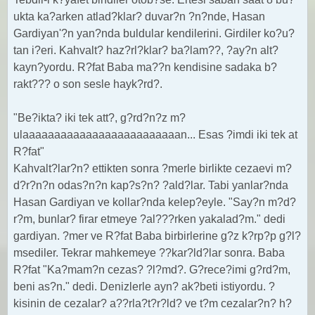
ukta ka?arken atlad?klar? duvar?n ?n?nde, Hasan
Gardiyan'?n yan?nda buldular kendilerini. Girdiler ko?u?
tan i?eri. Kahvalt? haz?rl?klar? ba?lam??, ?ay?n alt?
kayn?yordu. R?fat Baba ma??n kendisine sadaka b?
rakt??? o son sesle hayk?rd?.
"Be?ikta? iki tek att?, g?rd?n?z m?
ulaaaaaaaaaaaaaaaaaaaaaaaaan... Esas ?imdi iki tek at
R?fat"
Kahvalt?lar?n? ettikten sonra ?merle birlikte cezaevi m?
d?r?n?n odas?n?n kap?s?n? ?ald?lar. Tabi yanlar?nda
Hasan Gardiyan ve kollar?nda kelep?eyle. "Say?n m?d?
r?m, bunlar? firar etmeye ?al???rken yakalad?m." dedi
gardiyan. ?mer ve R?fat Baba birbirlerine g?z k?rp?p g?l?
msediler. Tekrar mahkemeye ??kar?ld?lar sonra. Baba
R?fat "Ka?mam?n cezas? ?l?md?. G?rece?imi g?rd?m,
beni as?n." dedi. Denizlerle ayn? ak?beti istiyordu. ?
kisinin de cezalar? a??rla?t?r?ld? ve t?m cezalar?n? h?