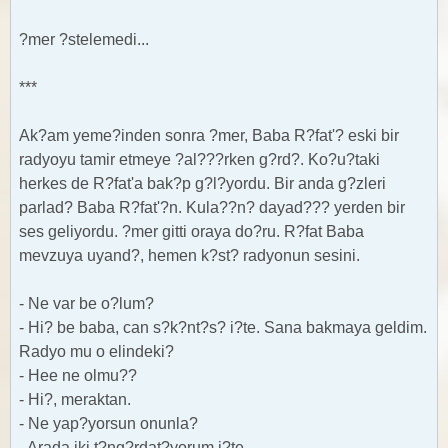
?mer ?stelemedi...
***
Ak?am yeme?inden sonra ?mer, Baba R?fat'? eski bir
radyoyu tamir etmeye ?al???rken g?rd?. Ko?u?taki
herkes de R?fat'a bak?p g?l?yordu. Bir anda g?zleri
parlad? Baba R?fat'?n. Kula??n? dayad??? yerden bir
ses geliyordu. ?mer gitti oraya do?ru. R?fat Baba
mevzuya uyand?, hemen k?st? radyonun sesini.
- Ne var be o?lum?
- Hi? be baba, can s?k?nt?s? i?te. Sana bakmaya geldim.
Radyo mu o elindeki?
- Hee ne olmu??
- Hi?, meraktan.
- Ne yap?yorsun onunla?
- Arada iki t?ng?rdat?yorum i?te.