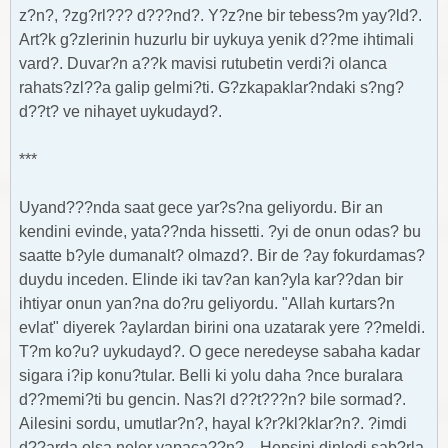
z?n?, ?zg?rl??? d???nd?. Y?z?ne bir tebess?m yay?ld?.
Art?k g?zlerinin huzurlu bir uykuya yenik d??me ihtimali
vard?. Duvar?n a??k mavisi rutubetin verdi?i olanca
rahats?zl??a galip gelmi?ti. G?zkapaklar?ndaki s?ng?
d??t? ve nihayet uykudayd?.
***
Uyand???nda saat gece yar?s?na geliyordu. Bir an
kendini evinde, yata??nda hissetti. ?yi de onun odas? bu
saatte b?yle dumanalt? olmazd?. Bir de ?ay fokurdamas?
duydu inceden. Elinde iki tav?an kan?yla kar??dan bir
ihtiyar onun yan?na do?ru geliyordu. "Allah kurtars?n
evlat" diyerek ?aylardan birini ona uzatarak yere ??meldi.
T?m ko?u? uykudayd?. O gece neredeyse sabaha kadar
sigara i?ip konu?tular. Belli ki yolu daha ?nce buralara
d??memi?ti bu gencin. Nas?l d??t???n? bile sormad?.
Ailesini sordu, umutlar?n?, hayal k?r?kl?klar?n?. ?imdi
d??arda olsa neler yapaca??n?... Hepsini dinledi sab?rla.