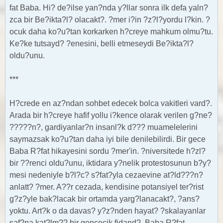
fat Baba. Hi? de?ilse yan?nda y?llar sonra ilk defa yaln?
zca bir Be?ikta?l? olacakt?. ?mer i?in ?z?l?yordu l?kin. ?
ocuk daha ko?u?tan korkarken h?creye mahkum olmu?tu.
Ke?ke tutsayd? ?enesini, belli etmeseydi Be?ikta?l?
oldu?unu.
***
H?crede en az?ndan sohbet edecek bolca vakitleri vard?.
Arada bir h?creye hafif yollu i?kence olarak verilen g?ne?
?????n?, gardiyanlar?n insanl?k d??? muamelelerini
saymazsak ko?u?tan daha iyi bile denilebilirdi. Bir gece
Baba R?fat hikayesini sordu ?mer'in. ?niversitede h?zl?
bir ??renci oldu?unu, iktidara y?nelik protestosunun b?y?
mesi nedeniyle b?l?c? s?fat?yla cezaevine at?ld???n?
anlatt? ?mer. A??r cezada, kendisine potansiyel ter?rist
g?z?yle bak?lacak bir ortamda yarg?lanacakt?, ?ans?
yoktu. Art?k o da davas? y?z?nden hayat? ?skalayanlar
saf?na kat?lm?? bir gencecik fidand?. Baba R?fat