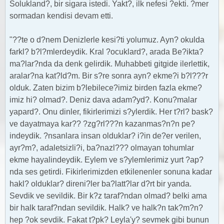
Solukland?, bir sigara istedi. Yakt?, ilk nefesi ?ekti. ?mer
sormadan kendisi devam etti.
"??te o d?nem Denizlerle kesi?ti yolumuz. Ayn? okulda
farkl? b?l?mlerdeydik. Kral ?ocuklard?, arada Be?ikta?
ma?lar?nda da denk gelirdik. Muhabbeti gitgide ilerlettik,
aralar?na kat?ld?m. Bir s?re sonra ayn? ekme?i b?l???r
olduk. Zaten bizim b?lebilece?imiz birden fazla ekme?
imiz hi? olmad?. Deniz dava adam?yd?. Konu?malar
yapard?. Onu dinler, fikirlerimizi s?ylerdik. Her t?rl? bask?
ve dayatmaya kar?? ?zg?rl???n kazanmas?n?n pe?
indeydik. ?nsanlara insan olduklar? i?in de?er verilen,
ayr?m?, adaletsizli?i, ba?nazl??? olmayan tohumlar
ekme hayalindeydik. Eylem ve s?ylemlerimiz yurt ?ap?
nda ses getirdi. Fikirlerimizden etkilenenler sonuna kadar
hakl? olduklar? direni?ler ba?latt?lar d?rt bir yanda.
Sevdik ve sevildik. Bir k?z taraf?ndan olmad? belki ama
bir halk taraf?ndan sevildik. Halk? ve halk?n tak?m?n?
hep ?ok sevdik. Fakat t?pk? Leyla'y? sevmek gibi bunun