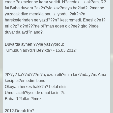
crede ?ekmelerine karar verildi. H?credeki ilk ak?am, R?
fat Baba duvara ?ak?s?yla kaz?maya ba?lad?. ?mer ne
yazacak diye merakla onu izliyordu. ?ak?n?n
hareketlerinden ne yazd???n? kestiremedi. Ertesi g?n i?
eri g?z? g?rd???ne pi?man eden o g?ne? girdi?inde
duvar da ayd?nland?.
Duvarda aynen ??yle yaz?yordu:
"Umudun ad?d?r Be?ikta? - 15.03.2012"
?l??y? ka??rd???m?n, uzun etti?imin fark?nday?m. Ama
kesip bi?emedim bunu.
Okuyan herkes hakk?n? helal etsin.
Umut tacirli?iyse de umut tacirli?i.
Baba R?fatlar ?lmez...
2012-Doruk Ko?