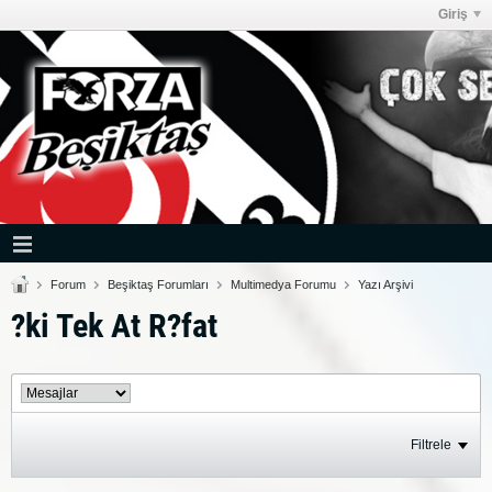
Giriş
Forum
Beşiktaş Forumları
Multimedya Forumu
Yazı Arşivi
?ki Tek At R?fat
Filtrele