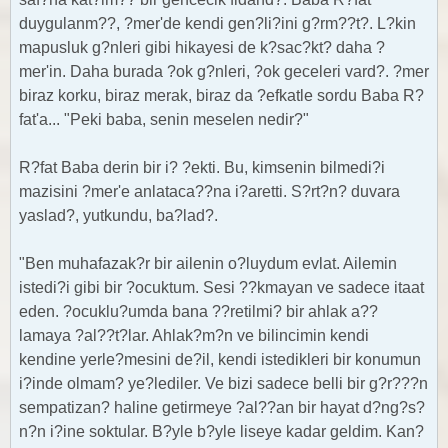
duygulanm??, ?mer'de kendi gen?li?ini g?rm??t?. L?kin
mapusluk g?nleri gibi hikayesi de k?sac?kt? daha ?
mer'in. Daha burada ?ok g?nleri, ?ok geceleri vard?. ?mer
biraz korku, biraz merak, biraz da ?efkatle sordu Baba R?
fat'a... "Peki baba, senin meselen nedir?"
R?fat Baba derin bir i? ?ekti. Bu, kimsenin bilmedi?i
mazisini ?mer'e anlataca??na i?aretti. S?rt?n? duvara
yaslad?, yutkundu, ba?lad?.
"Ben muhafazak?r bir ailenin o?luydum evlat. Ailemin
istedi?i gibi bir ?ocuktum. Sesi ??kmayan ve sadece itaat
eden. ?ocuklu?umda bana ??retilmi? bir ahlak a??
lamaya ?al??t?lar. Ahlak?m?n ve bilincimin kendi
kendine yerle?mesini de?il, kendi istedikleri bir konumun
i?inde olmam? ye?lediler. Ve bizi sadece belli bir g?r???n
sempatizan? haline getirmeye ?al??an bir hayat d?ng?s?
n?n i?ine soktular. B?yle b?yle liseye kadar geldim. Kan?