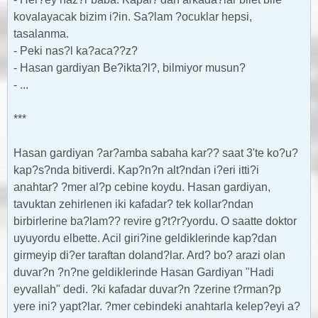
kovalayacak bizim i?in. Sa?lam ?ocuklar hepsi,
tasalanma.
- Peki nas?l ka?aca??z?
- Hasan gardiyan Be?ikta?l?, bilmiyor musun?
- ...
***
Hasan gardiyan ?ar?amba sabaha kar?? saat 3'te ko?u?
kap?s?nda bitiverdi. Kap?n?n alt?ndan i?eri itti?i
anahtar? ?mer al?p cebine koydu. Hasan gardiyan,
tavuktan zehirlenen iki kafadar? tek kollar?ndan
birbirlerine ba?lam?? revire g?t?r?yordu. O saatte doktor
uyuyordu elbette. Acil giri?ine geldiklerinde kap?dan
girmeyip di?er taraftan doland?lar. Ard? bo? arazi olan
duvar?n ?n?ne geldiklerinde Hasan Gardiyan "Hadi
eyvallah" dedi. ?ki kafadar duvar?n ?zerine t?rman?p
yere ini? yapt?lar. ?mer cebindeki anahtarla kelep?eyi a?