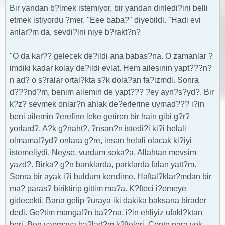
Bir yandan b?lmek istemiyor, bir yandan dinledi?ini belli
etmek istiyordu ?mer. "Eee baba?" diyebildi. "Hadi evi
anlar?m da, sevdi?ini niye b?rakt?n?
"O da kar?? gelecek de?ildi ana babas?na. O zamanlar ?
imdiki kadar kolay de?ildi evlat. Hem ailesinin yapt???n?
n ad? o s?ralar ortal?kta s?k dola?an fa?izmdi. Sonra
d???nd?m, benim ailemin de yapt??? ?ey ayn?s?yd?. Bir
k?z? sevmek onlar?n ahlak de?erlerine uymad??? i?in
beni ailemin ?erefine leke getiren bir hain gibi g?r?
yorlard?. A?k g?naht?. ?nsan?n istedi?i ki?i helali
olmamal?yd? onlara g?re, insan helali olacak ki?iyi
istemeliydi. Neyse, vurdum soka?a. Allahtan mevsim
yazd?. Birka? g?n banklarda, parklarda falan yatt?m.
Sonra bir ayak i?i buldum kendime. Haftal?klar?mdan bir
ma? paras? biriktirip gittim ma?a. K?fteci i?emeye
gidecekti. Bana gelip ?uraya iki dakika baksana birader
dedi. Ge?tim mangal?n ba??na, i?in ehliyiz ufakl?ktan
beri. Ben yapmaya ba?lad?m k?fteleri. Cepte para yok,