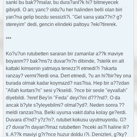
sanki bu bak??malar, bu dura?anl?k hi? bitmeyecek
gibiydi. O an; yanc? oldu?u her halinden belli olan biri
yan?na gelip bozdu sessizli?i. "Gel sana yata??n? g?
stereyim" dedi, gencin elindeki paltoyu ?eki?tirerek.
***
Ko?u?un rutubetten sararan bir zamanlar a??k maviye
boyanm?? bak?ms?z duvar?n?n dibinde, ?stelik en alt
kattaki kimsenin yatmaya tenezz?l etmedi?i ?skarta
ranzay? vermi?lerdi ona. Dert etmedi, ?u an hi?bir?ey ona
burada olmak kadar koymazd? nas?lsa. Hep bir a??zdan
"Allah kurtars?n" sesi y?kseldi. ?nce bir sesle "eyvallah"
diyebildi. ?eref Bey'in "Feda" deyi?ini d???nd?. O da
ancak b?yle s?yleyebilmi? olmal?yd?. Neden sonra ??
meldi ranzas?na. Belki uyursa vakit daha kolay ge?erdi.
Duvara d?nd? y?z?n?, rutubet kokusu uyutmuyordu. G?
z? duvar?n dayan?lmaz rutubetten ?nceki as?l haline ili?
ti. A??k maviyi g?r?nce huzur doldu i?i. Denizleri, g?ky?