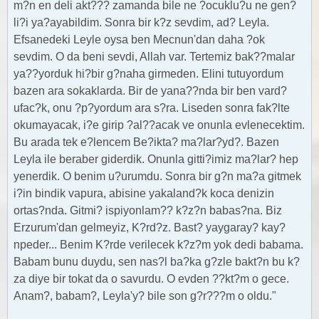
m?n en deli akt??? zamanda bile ne ?ocuklu?u ne gen?
li?i ya?ayabildim. Sonra bir k?z sevdim, ad? Leyla.
Efsanedeki Leyle oysa ben Mecnun'dan daha ?ok
sevdim. O da beni sevdi, Allah var. Tertemiz bak??malar
ya??yorduk hi?bir g?naha girmeden. Elini tutuyordum
bazen ara sokaklarda. Bir de yana??nda bir ben vard?
ufac?k, onu ?p?yordum ara s?ra. Liseden sonra fak?lte
okumayacak, i?e girip ?al??acak ve onunla evlenecektim.
Bu arada tek e?lencem Be?ikta? ma?lar?yd?. Bazen
Leyla ile beraber giderdik. Onunla gitti?imiz ma?lar? hep
yenerdik. O benim u?urumdu. Sonra bir g?n ma?a gitmek
i?in bindik vapura, abisine yakaland?k koca denizin
ortas?nda. Gitmi? ispiyonlam?? k?z?n babas?na. Biz
Erzurum'dan gelmeyiz, K?rd?z. Bast? yaygaray? kay?
npeder... Benim K?rde verilecek k?z?m yok dedi babama.
Babam bunu duydu, sen nas?l ba?ka g?zle bakt?n bu k?
za diye bir tokat da o savurdu. O evden ??kt?m o gece.
Anam?, babam?, Leyla'y? bile son g?r???m o oldu."