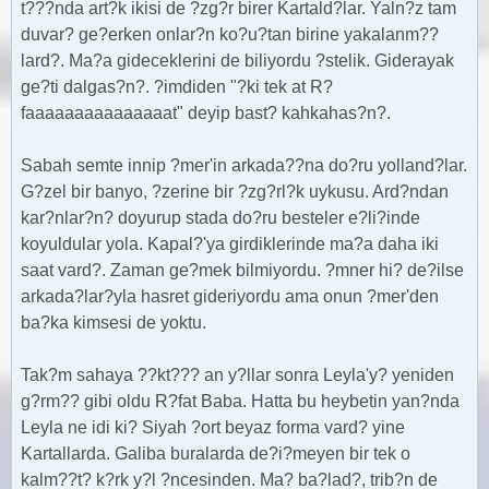
t???nda art?k ikisi de ?zg?r birer Kartald?lar. Yaln?z tam
duvar? ge?erken onlar?n ko?u?tan birine yakalanm??
lard?. Ma?a gideceklerini de biliyordu ?stelik. Giderayak
ge?ti dalgas?n?. ?imdiden "?ki tek at R?
faaaaaaaaaaaaaaat" deyip bast? kahkahas?n?.
Sabah semte innip ?mer'in arkada??na do?ru yolland?lar.
G?zel bir banyo, ?zerine bir ?zg?rl?k uykusu. Ard?ndan
kar?nlar?n? doyurup stada do?ru besteler e?li?inde
koyuldular yola. Kapal?'ya girdiklerinde ma?a daha iki
saat vard?. Zaman ge?mek bilmiyordu. ?mner hi? de?ilse
arkada?lar?yla hasret gideriyordu ama onun ?mer'den
ba?ka kimsesi de yoktu.
Tak?m sahaya ??kt??? an y?llar sonra Leyla'y? yeniden
g?rm?? gibi oldu R?fat Baba. Hatta bu heybetin yan?nda
Leyla ne idi ki? Siyah ?ort beyaz forma vard? yine
Kartallarda. Galiba buralarda de?i?meyen bir tek o
kalm??t? k?rk y?l ?ncesinden. Ma? ba?lad?, trib?n de