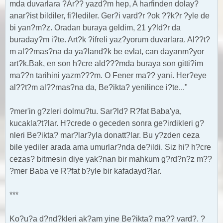
mda duvarlara ?Ar?? yazd?m hep, A harfinden dolay?
anar?ist bildiler, fi?lediler. Ger?i vard?r ?ok ??k?r ?yle de
bi yan?m?z. Oradan buraya geldim, 21 y?ld?r da
buraday?m i?te. Art?k ?ifreli yaz?yorum duvarlara. Al??t?
m al??mas?na da ya?land?k be evlat, can dayanm?yor
art?k.Bak, en son h?cre ald???mda buraya son gitti?im
ma??n tarihini yazm???m. O Fener ma?? yani. Her?eye
al??t?m al??mas?na da, Be?ikta? yenilince i?te..."
?mer'in g?zleri dolmu?tu. Sar?ld? R?fat Baba'ya,
kucakla?t?lar. H?crede o geceden sonra ge?irdikleri g?
nleri Be?ikta? mar?lar?yla donatt?lar. Bu y?zden ceza
bile yediler arada ama umurlar?nda de?ildi. Siz hi? h?cre
cezas? bitmesin diye yak?nan bir mahkum g?rd?n?z m??
?mer Baba ve R?fat b?yle bir kafadayd?lar.
***
Ko?u?a d?nd?kleri ak?am yine Be?ikta? ma?? vard?. ?