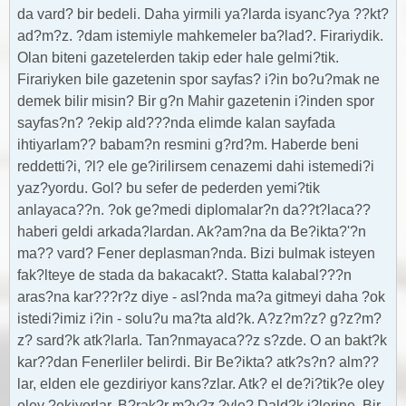
da vard? bir bedeli. Daha yirmili ya?larda isyanc?ya ??kt?
ad?m?z. ?dam istemiyle mahkemeler ba?lad?. Firariydik.
Olan biteni gazetelerden takip eder hale gelmi?tik.
Firariyken bile gazetenin spor sayfas? i?in bo?u?mak ne
demek bilir misin? Bir g?n Mahir gazetenin i?inden spor
sayfas?n? ?ekip ald???nda elimde kalan sayfada
ihtiyarlam?? babam?n resmini g?rd?m. Haberde beni
reddetti?i, ?l? ele ge?irilirsem cenazemi dahi istemedi?i
yaz?yordu. Gol? bu sefer de pederden yemi?tik
anlayaca??n. ?ok ge?medi diplomalar?n da??t?laca??
haberi geldi arkada?lardan. Ak?am?na da Be?ikta?'?n
ma?? vard? Fener deplasman?nda. Bizi bulmak isteyen
fak?lteye de stada da bakacakt?. Statta kalabal???n
aras?na kar???r?z diye - asl?nda ma?a gitmeyi daha ?ok
istedi?imiz i?in - solu?u ma?ta ald?k. A?z?m?z? g?z?m?
z? sard?k atk?larla. Tan?nmayaca??z s?zde. O an bakt?k
kar??dan Fenerliler belirdi. Bir Be?ikta? atk?s?n? alm??
lar, elden ele gezdiriyor kans?zlar. Atk? el de?i?tik?e oley
oley ?ekiyorlar. B?rak?r m?y?z ?yle? Dald?k i?lerine. Bir