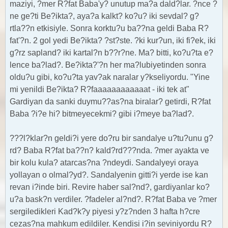
maziyi, ?mer R?fat Baba'y? unutup ma?a dald?lar. ?nce ?
ne ge?ti Be?ikta?, aya?a kalkt? ko?u? iki sevdal? g?
rtla??n etkisiyle. Sonra korktu?u ba??na geldi Baba R?
fat'?n. 2 gol yedi Be?ikta? ?st?ste. ?ki kur?un, iki fi?ek, iki
g?rz sapland? iki kartal?n b??r?ne. Ma? bitti, ko?u?ta e?
lence ba?lad?. Be?ikta?'?n her ma?lubiyetinden sonra
oldu?u gibi, ko?u?ta yav?ak naralar y?kseliyordu. "Yine
mi yenildi Be?ikta? R?faaaaaaaaaaaat - iki tek at"
Gardiyan da sanki duymu??as?na biralar? getirdi, R?fat
Baba ?i?e hi? bitmeyecekmi? gibi i?meye ba?lad?.
???l?klar?n geldi?i yere do?ru bir sandalye u?tu?unu g?
rd? Baba R?fat ba??n? kald?rd???nda. ?mer ayakta ve
bir kolu kula? atarcas?na ?ndeydi. Sandalyeyi oraya
yollayan o olmal?yd?. Sandalyenin gitti?i yerde ise kan
revan i?inde biri. Revire haber sal?nd?, gardiyanlar ko?
u?a bask?n verdiler. ?fadeler al?nd?. R?fat Baba ve ?mer
sergiledikleri Kad?k?y piyesi y?z?nden 3 hafta h?cre
cezas?na mahkum edildiler. Kendisi i?in seviniyordu R?