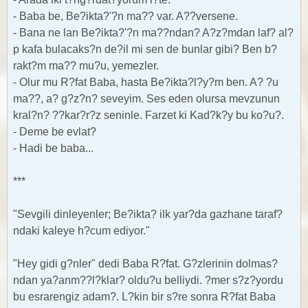
- Baba be, Be?ikta?'?n ma?? var. A??versene.
- Bana ne lan Be?ikta?'?n ma??ndan? A?z?mdan laf? al?
p kafa bulacaks?n de?il mi sen de bunlar gibi? Ben b?
rakt?m ma?? mu?u, yemezler.
- Olur mu R?fat Baba, hasta Be?ikta?l?y?m ben. A? ?u
ma??, a? g?z?n? seveyim. Ses eden olursa mevzunun
kral?n? ??kar?r?z seninle. Farzet ki Kad?k?y bu ko?u?.
- Deme be evlat?
- Hadi be baba...
***
"Sevgili dinleyenler; Be?ikta? ilk yar?da gazhane taraf?
ndaki kaleye h?cum ediyor."
"Hey gidi g?nler" dedi Baba R?fat. G?zlerinin dolmas?
ndan ya?anm??l?klar? oldu?u belliydi. ?mer s?z?yordu
bu esrarengiz adam?. L?kin bir s?re sonra R?fat Baba