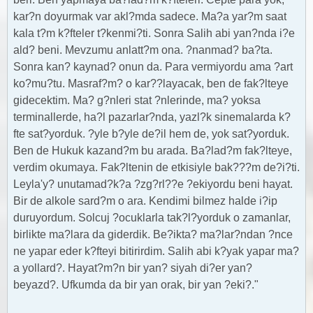
kar?n doyurmak var akl?mda sadece. Ma?a yar?m saat
kala t?m k?fteler t?kenmi?ti. Sonra Salih abi yan?nda i?e
ald? beni. Mevzumu anlatt?m ona. ?nanmad? ba?ta.
Sonra kan? kaynad? onun da. Para vermiyordu ama ?art
ko?mu?tu. Masraf?m? o kar??layacak, ben de fak?lteye
gidecektim. Ma? g?nleri stat ?nlerinde, ma? yoksa
terminallerde, ha?l pazarlar?nda, yazl?k sinemalarda k?
fte sat?yorduk. ?yle b?yle de?il hem de, yok sat?yorduk.
Ben de Hukuk kazand?m bu arada. Ba?lad?m fak?lteye,
verdim okumaya. Fak?ltenin de etkisiyle bak???m de?i?ti.
Leyla'y? unutamad?k?a ?zg?rl??e ?ekiyordu beni hayat.
Bir de alkole sard?m o ara. Kendimi bilmez halde i?ip
duruyordum. Solcuj ?ocuklarla tak?l?yorduk o zamanlar,
birlikte ma?lara da giderdik. Be?ikta? ma?lar?ndan ?nce
ne yapar eder k?fteyi bitirirdim. Salih abi k?yak yapar ma?
a yollard?. Hayat?m?n bir yan? siyah di?er yan?
beyazd?. Ufkumda da bir yan orak, bir yan ?eki?."