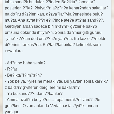
tahta sand?k buldular. ??inden Be?ikta? formalar?,
posterleri ??kt?. ?htiyar?n a?z?n?n kenar?ndan sakallar?
na do?ru d?z?len kan, g?zya?lar?yla ?enesinde bulu?
mu?tu. Ana avrat k?f?r e?li?inde ate?e att?lar sand???.
Gardiyanlardan sadece biri h?z?nl? g?zlerle bak?p
omzuna dokundu ihtiyar?n. Sonra da ?mer gitti gururu
"yine" k?r?lan dert orta??n?n yan?na. Bu kez o ??meldi
di?erinin ranzas?na. Ba?lad?lar birka? kelimelik soru
cevaplara.
- Ad?n ne baba senin?
- R?fat
- Be?ikta?l? m?s?n?
- Yok be ya, ?ylesine merak i?te. Bu ya?tan sonra kar? k?
z bald?r? g?steren dergilere mi bakal?m?
- Ya bu sand???ndan ??kanlar?
- Amma uzatt?n be ye?en... Topa merak?m vard? i?te
gen?ken. O zamanlar da Vedat hastas?yd?k, ondan
yadigar.