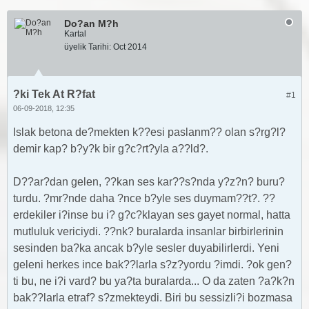
Do?an M?h
Kartal
üyelik Tarihi:
Oct 2014
?ki Tek At R?fat
#1
06-09-2018, 12:35
Islak betona de?mekten k??esi paslanm?? olan s?rg?l?
demir kap? b?y?k bir g?c?rt?yla a??ld?.
D??ar?dan gelen, ??kan ses kar??s?nda y?z?n? buru?
turdu. ?mr?nde daha ?nce b?yle ses duymam??t?. ??
erdekiler i?inse bu i? g?c?klayan ses gayet normal, hatta
mutluluk vericiydi. ??nk? buralarda insanlar birbirlerinin
sesinden ba?ka ancak b?yle sesler duyabilirlerdi. Yeni
geleni herkes ince bak??larla s?z?yordu ?imdi. ?ok gen?
ti bu, ne i?i vard? bu ya?ta buralarda... O da zaten ?a?k?n
bak??larla etraf? s?zmekteydi. Biri bu sessizli?i bozmasa