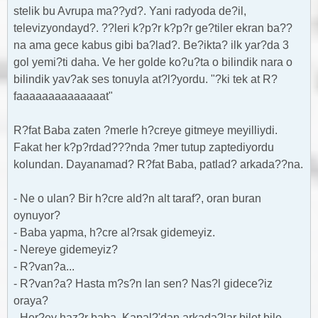
stelik bu Avrupa ma??yd?. Yani radyoda de?il,
televizyondayd?. ??leri k?p?r k?p?r ge?tiler ekran ba??
na ama gece kabus gibi ba?lad?. Be?ikta? ilk yar?da 3
gol yemi?ti daha. Ve her golde ko?u?ta o bilindik nara o
bilindik yav?ak ses tonuyla at?l?yordu. "?ki tek at R?
faaaaaaaaaaaaaat"
R?fat Baba zaten ?merle h?creye gitmeye meyilliydi.
Fakat her k?p?rdad???nda ?mer tutup zaptediyordu
kolundan. Dayanamad? R?fat Baba, patlad? arkada??na.
- Ne o ulan? Bir h?cre ald?n alt taraf?, oran buran
oynuyor?
- Baba yapma, h?cre al?rsak gidemeyiz.
- Nereye gidemeyiz?
- R?van?a...
- R?van?a? Hasta m?s?n lan sen? Nas?l gidece?iz
oraya?
- Her?ey haz?r baba. Kapal?'dan arkada?lar bilet bile