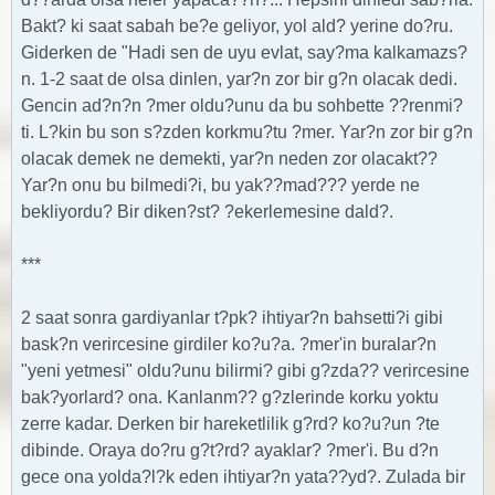
Bakt? ki saat sabah be?e geliyor, yol ald? yerine do?ru.
Giderken de "Hadi sen de uyu evlat, say?ma kalkamazs?
n. 1-2 saat de olsa dinlen, yar?n zor bir g?n olacak dedi.
Gencin ad?n?n ?mer oldu?unu da bu sohbette ??renmi?
ti. L?kin bu son s?zden korkmu?tu ?mer. Yar?n zor bir g?n
olacak demek ne demekti, yar?n neden zor olacakt??
Yar?n onu bu bilmedi?i, bu yak??mad??? yerde ne
bekliyordu? Bir diken?st? ?ekerlemesine dald?.
***
2 saat sonra gardiyanlar t?pk? ihtiyar?n bahsetti?i gibi
bask?n verircesine girdiler ko?u?a. ?mer'in buralar?n
"yeni yetmesi" oldu?unu bilirmi? gibi g?zda?? verircesine
bak?yorlard? ona. Kanlanm?? g?zlerinde korku yoktu
zerre kadar. Derken bir hareketlilik g?rd? ko?u?un ?te
dibinde. Oraya do?ru g?t?rd? ayaklar? ?mer'i. Bu d?n
gece ona yolda?l?k eden ihtiyar?n yata??yd?. Zulada bir