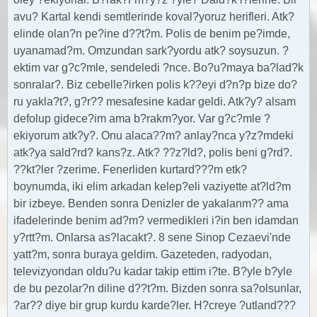
avu? Kartal kendi semtlerinde koval?yoruz herifleri. Atk?
elinde olan?n pe?ine d??t?m. Polis de benim pe?imde,
uyanamad?m. Omzundan sark?yordu atk? soysuzun. ?
ektim var g?c?mle, sendeledi ?nce. Bo?u?maya ba?lad?k
sonralar?. Biz cebelle?irken polis k??eyi d?n?p bize do?
ru yakla?t?, g?r?? mesafesine kadar geldi. Atk?y? alsam
defolup gidece?im ama b?rakm?yor. Var g?c?mle ?
ekiyorum atk?y?. Onu alaca??m? anlay?nca y?z?mdeki
atk?ya sald?rd? kans?z. Atk? ??z?ld?, polis beni g?rd?.
??kt?ler ?zerime. Fenerliden kurtard???m etk?
boynumda, iki elim arkadan kelep?eli vaziyette at?ld?m
bir izbeye. Benden sonra Denizler de yakalanm?? ama
ifadelerinde benim ad?m? vermedikleri i?in ben idamdan
y?rtt?m. Onlarsa as?lacakt?. 8 sene Sinop Cezaevi'nde
yatt?m, sonra buraya geldim. Gazeteden, radyodan,
televizyondan oldu?u kadar takip ettim i?te. B?yle b?yle
de bu pezolar?n diline d??t?m. Bizden sonra sa?olsunlar,
?ar?? diye bir grup kurdu karde?ler. H?creye ?utland???