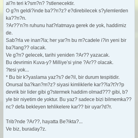
al?n teri k?sm?n? ?stlenecektir.
O g?n geldi?inde ba??n?z? e?direbilecek s?ylemlerden
ka??n?n.
?Ar??'n?n ruhunu hat?rlatmaya gerek de yok, haddimiz
de.
Sab?rla ve inan?la; her yar?n bu m?cadele i?in yeni bir
ba?lang?? olacak.
Ve g?n? gelecek, tarihi yeniden ?Ar?? yazacak.
Bu devrimin Kuva-y? Milliye'si yine ?Ar?? olacak.
?tesi yok...
* Bu bir k?yaslama yaz?s? de?il, bir durum tespitidir.
Onursal ba?kan?m?z? siyasi kimliklerle kar??la?t?r?p
devrik bir lider gibi g?stermek haddim olmad??? gibi, b?
yle bir niyetim de yoktur. Bu yaz? sadece bizi bilmemka??
nc? defa bekleyen tehlikelere kar?? bir uyar?d?r.
Trib?nde ?Ar??, hayatta Be?ikta?...
Ve biz, buraday?z.