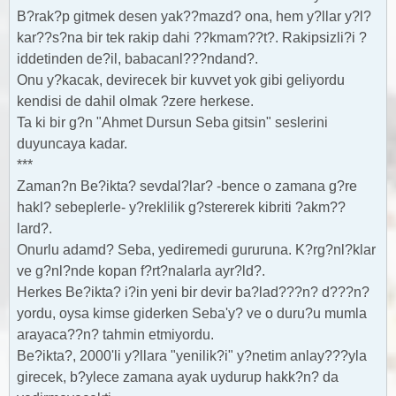
B?rak?p gitmek desen yak??mazd? ona, hem y?llar y?l?
kar??s?na bir tek rakip dahi ??kmam??t?. Rakipsizli?i ?
iddetinden de?il, babacanl???ndand?.
Onu y?kacak, devirecek bir kuvvet yok gibi geliyordu
kendisi de dahil olmak ?zere herkese.
Ta ki bir g?n "Ahmet Dursun Seba gitsin" seslerini
duyuncaya kadar.
***
Zaman?n Be?ikta? sevdal?lar? -bence o zamana g?re
hakl? sebeplerle- y?reklilik g?stererek kibriti ?akm??
lard?.
Onurlu adamd? Seba, yediremedi gururuna. K?rg?nl?klar
ve g?nl?nde kopan f?rt?nalarla ayr?ld?.
Herkes Be?ikta? i?in yeni bir devir ba?lad???n? d???n?
yordu, oysa kimse giderken Seba'y? ve o duru?u mumla
arayaca??n? tahmin etmiyordu.
Be?ikta?, 2000'li y?llara "yenilik?i" y?netim anlay???yla
girecek, b?ylece zamana ayak uydurup hakk?n? da