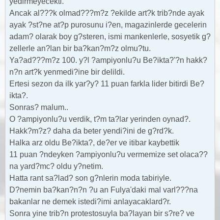
yedirmeyecekti.
Ancak al???k olmad???m?z ?ekilde art?k trib?nde ayak
ayak ?st?ne at?p purosunu i?en, magazinlerde gecelerin
adam? olarak boy g?steren, ismi mankenlerle, sosyetik g?
zellerle an?lan bir ba?kan?m?z olmu?tu.
Ya?ad???m?z 100. y?l ?ampiyonlu?u Be?ikta?'?n hakk?
n?n art?k yenmedi?ine bir delildi.
Ertesi sezon da ilk yar?y? 11 puan farkla lider bitirdi Be?
ikta?.
Sonras? malum..
O ?ampiyonlu?u verdik, t?m ta?lar yerinden oynad?.
Hakk?m?z? daha da beter yendi?ini de g?rd?k.
Halka arz oldu Be?ikta?, de?er ve itibar kaybettik
11 puan ?ndeyken ?ampiyonlu?u vermemize set olaca??
na yard?mc? oldu y?netim.
Hatta rant sa?lad? son g?nlerin moda tabiriyle.
D?nemin ba?kan?n?n ?u an Fulya'daki mal varl???na
bakanlar ne demek istedi?imi anlayacaklard?r.
Sonra yine trib?n protestosuyla ba?layan bir s?re? ve