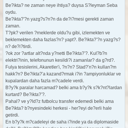
Be?ikta? ne zaman neye ihtiya? duysa S?leyman Seba
oydu.
Be?ikta?'?n yazg?s?n?n da de?i?mesi gerekti zaman
zaman.
T?pk? verilen ?rneklerde oldu?u gibi, izlemekten ve
beklemekten daha fazlas?n? yapt?. Be?ikta?'?n yazg?s?
n? de?i?tirdi.
?ok zor ?artlar alt?nda y?netti Be?ikta?'?. Kul?b?n
elektri?inin, telefonunun kesildi?i zamanlar? da g?rd?.
Fulya tesislerini, Akaretler'i, ?n?n? Stad?'n?n kullan?m
hakk?n? Be?ikta?'a kazand?rmak i?in ?ampiyonluklar ve
kupalardan daha fazla m?cadele verdi.
B?y?k paralar harcamad? belki ama b?y?k s?k?nt?lardan
kurtard? Be?ikta?'?.
Pahal? ve y?ld?z futbolcu transfer edemedi belki ama
Be?ikta? b?nyesindeki herkesi - her?eyi de?erli hale
getirdi.
En b?y?k m?cadeleyi de saha i?inde ya da diplomaside