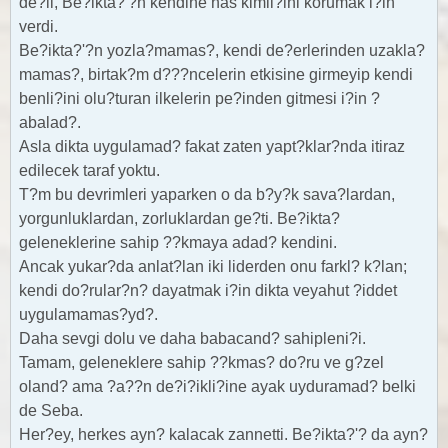
de?il, Be?ikta?'?n kendine has kimli?ini korumak i?in
verdi.
Be?ikta?'?n yozla?mamas?, kendi de?erlerinden uzakla?
mamas?, birtak?m d???ncelerin etkisine girmeyip kendi
benli?ini olu?turan ilkelerin pe?inden gitmesi i?in ?
abalad?.
Asla dikta uygulamad? fakat zaten yapt?klar?nda itiraz
edilecek taraf yoktu.
T?m bu devrimleri yaparken o da b?y?k sava?lardan,
yorgunluklardan, zorluklardan ge?ti. Be?ikta?
geleneklerine sahip ??kmaya adad? kendini.
Ancak yukar?da anlat?lan iki liderden onu farkl? k?lan;
kendi do?rular?n? dayatmak i?in dikta veyahut ?iddet
uygulamamas?yd?.
Daha sevgi dolu ve daha babacand? sahipleni?i.
Tamam, geleneklere sahip ??kmas? do?ru ve g?zel
oland? ama ?a??n de?i?ikli?ine ayak uyduramad? belki
de Seba.
Her?ey, herkes ayn? kalacak zannetti. Be?ikta?'? da ayn?