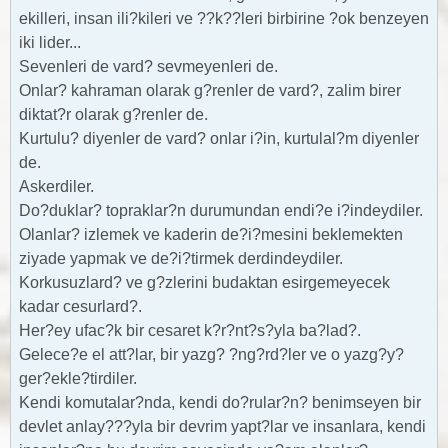
ekilleri, insan ili?kileri ve ??k??leri birbirine ?ok benzeyen
iki lider...
Sevenleri de vard? sevmeyenleri de.
Onlar? kahraman olarak g?renler de vard?, zalim birer
diktat?r olarak g?renler de.
Kurtulu? diyenler de vard? onlar i?in, kurtulal?m diyenler
de.
Askerdiler.
Do?duklar? topraklar?n durumundan endi?e i?indeydiler.
Olanlar? izlemek ve kaderin de?i?mesini beklemekten
ziyade yapmak ve de?i?tirmek derdindeydiler.
Korkusuzlard? ve g?zlerini budaktan esirgemeyecek
kadar cesurlard?.
Her?ey ufac?k bir cesaret k?r?nt?s?yla ba?lad?.
Gelece?e el att?lar, bir yazg? ?ng?rd?ler ve o yazg?y?
ger?ekle?tirdiler.
Kendi komutalar?nda, kendi do?rular?n? benimseyen bir
devlet anlay???yla bir devrim yapt?lar ve insanlara, kendi