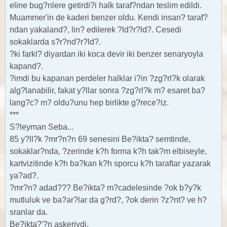
eline bug?nlere getirdi?i halk taraf?ndan teslim edildi.
Muammer'in de kaderi benzer oldu. Kendi insan? taraf?
ndan yakaland?, lin? edilerek ?ld?r?ld?. Cesedi
sokaklarda s?r?nd?r?ld?.
?ki farkl? diyardan iki koca devir iki benzer senaryoyla
kapand?.
?imdi bu kapanan perdeler halklar i?in ?zg?rl?k olarak
alg?lanabilir, fakat y?llar sonra ?zg?rl?k m? esaret ba?
lang?c? m? oldu?unu hep birlikte g?rece?iz.
***
S?leyman Seba...
85 y?ll?k ?mr?n?n 69 senesini Be?ikta? semtinde,
sokaklar?nda, ?zerinde k?h forma k?h tak?m elbiseyle,
kartvizitinde k?h ba?kan k?h sporcu k?h taraftar yazarak
ya?ad?.
?mr?n? adad??? Be?ikta? m?cadelesinde ?ok b?y?k
mutluluk ve ba?ar?lar da g?rd?, ?ok derin ?z?nt? ve h?
sranlar da.
Be?ikta?'?n askeriydi.