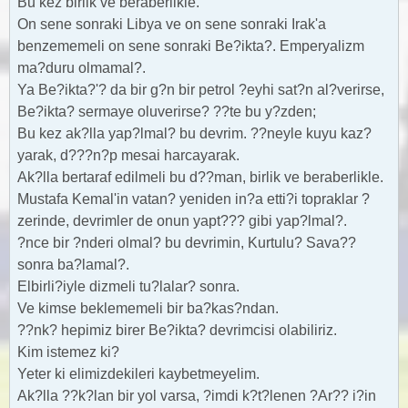
Bu kez birlik ve beraberlikle.
On sene sonraki Libya ve on sene sonraki Irak'a
benzememeli on sene sonraki Be?ikta?. Emperyalizm
ma?duru olmamal?.
Ya Be?ikta?'? da bir g?n bir petrol ?eyhi sat?n al?verirse,
Be?ikta? sermaye oluverirse? ??te bu y?zden;
Bu kez ak?lla yap?lmal? bu devrim. ??neyle kuyu kaz?
yarak, d???n?p mesai harcayarak.
Ak?lla bertaraf edilmeli bu d??man, birlik ve beraberlikle.
Mustafa Kemal'in vatan? yeniden in?a etti?i topraklar ?
zerinde, devrimler de onun yapt??? gibi yap?lmal?.
?nce bir ?nderi olmal? bu devrimin, Kurtulu? Sava??
sonra ba?lamal?.
Elbirli?iyle dizmeli tu?lalar? sonra.
Ve kimse beklememeli bir ba?kas?ndan.
??nk? hepimiz birer Be?ikta? devrimcisi olabiliriz.
Kim istemez ki?
Yeter ki elimizdekileri kaybetmeyelim.
Ak?lla ??k?lan bir yol varsa, ?imdi k?t?lenen ?Ar?? i?in