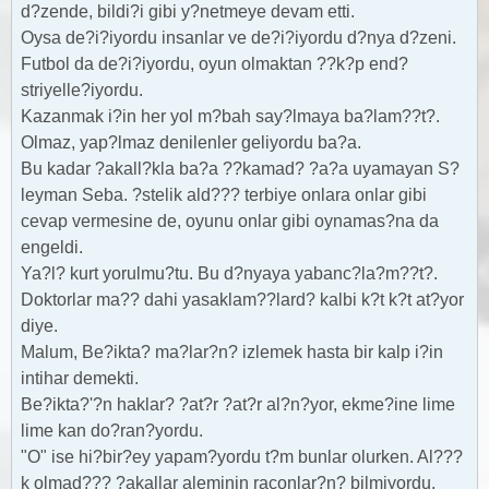
d?zende, bildi?i gibi y?netmeye devam etti.
Oysa de?i?iyordu insanlar ve de?i?iyordu d?nya d?zeni.
Futbol da de?i?iyordu, oyun olmaktan ??k?p end?
striyelle?iyordu.
Kazanmak i?in her yol m?bah say?lmaya ba?lam??t?.
Olmaz, yap?lmaz denilenler geliyordu ba?a.
Bu kadar ?akall?kla ba?a ??kamad? ?a?a uyamayan S?
leyman Seba. ?stelik ald??? terbiye onlara onlar gibi
cevap vermesine de, oyunu onlar gibi oynamas?na da
engeldi.
Ya?l? kurt yorulmu?tu. Bu d?nyaya yabanc?la?m??t?.
Doktorlar ma?? dahi yasaklam??lard? kalbi k?t k?t at?yor
diye.
Malum, Be?ikta? ma?lar?n? izlemek hasta bir kalp i?in
intihar demekti.
Be?ikta?'?n haklar? ?at?r ?at?r al?n?yor, ekme?ine lime
lime kan do?ran?yordu.
"O" ise hi?bir?ey yapam?yordu t?m bunlar olurken. Al???
k olmad??? ?akallar aleminin raconlar?n? bilmiyordu.