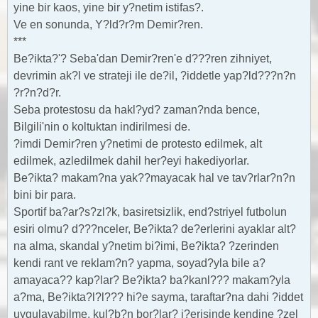
yine bir kaos, yine bir y?netim istifas?.
Ve en sonunda, Y?ld?r?m Demir?ren.
***
Be?ikta?'? Seba'dan Demir?ren'e d???ren zihniyet,
devrimin ak?l ve strateji ile de?il, ?iddetle yap?ld???n?n
?r?n?d?r.
Seba protestosu da hakl?yd? zaman?nda bence,
Bilgili'nin o koltuktan indirilmesi de.
?imdi Demir?ren y?netimi de protesto edilmek, alt
edilmek, azledilmek dahil her?eyi hakediyorlar.
Be?ikta? makam?na yak??mayacak hal ve tav?rlar?n?n
bini bir para.
Sportif ba?ar?s?zl?k, basiretsizlik, end?striyel futbolun
esiri olmu? d???nceler, Be?ikta? de?erlerini ayaklar alt?
na alma, skandal y?netim bi?imi, Be?ikta? ?zerinden
kendi rant ve reklam?n? yapma, soyad?yla bile a?
amayaca?? kap?lar? Be?ikta? ba?kanl??? makam?yla
a?ma, Be?ikta?l?l??? hi?e sayma, taraftar?na dahi ?iddet
uygulayabilme, kul?b?n bor?lar? i?erisinde kendine ?zel