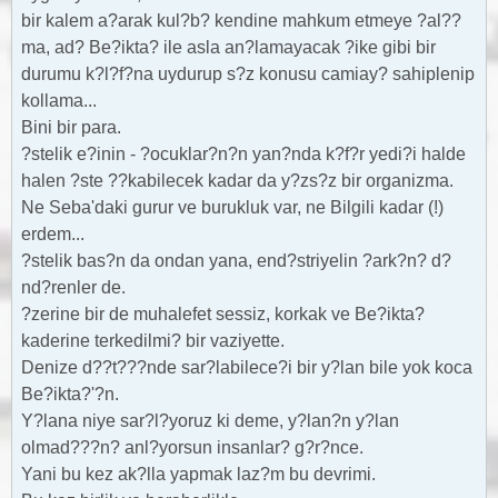
bir kalem a?arak kul?b? kendine mahkum etmeye ?al??
ma, ad? Be?ikta? ile asla an?lamayacak ?ike gibi bir
durumu k?l?f?na uydurup s?z konusu camiay? sahiplenip
kollama...
Bini bir para.
?stelik e?inin - ?ocuklar?n?n yan?nda k?f?r yedi?i halde
halen ?ste ??kabilecek kadar da y?zs?z bir organizma.
Ne Seba'daki gurur ve burukluk var, ne Bilgili kadar (!)
erdem...
?stelik bas?n da ondan yana, end?striyelin ?ark?n? d?
nd?renler de.
?zerine bir de muhalefet sessiz, korkak ve Be?ikta?
kaderine terkedilmi? bir vaziyette.
Denize d??t???nde sar?labilece?i bir y?lan bile yok koca
Be?ikta?'?n.
Y?lana niye sar?l?yoruz ki deme, y?lan?n y?lan
olmad???n? anl?yorsun insanlar? g?r?nce.
Yani bu kez ak?lla yapmak laz?m bu devrimi.