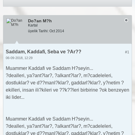
Do?an M?h
Kartal
üyelik Tarihi:
Oct 2014
Saddam, Kaddafi, Seba ve ?Ar??
#1
06-09-2018, 12:29
Muammer Kaddafi ve Saddam H?seyin...
?dealleri, ya?ant?lar?, ?alkant?lar?, m?cadeleleri,
dostluklar? ve d??manl?klar?, gaddarl?klar?, y?netim ?
ekilleri, insan ili?kileri ve ??k??leri birbirine ?ok benzeyen
iki lider...
Muammer Kaddafi ve Saddam H?seyin...
?dealleri, ya?ant?lar?, ?alkant?lar?, m?cadeleleri,
dostluklar? ve d??manl?klar?, gaddarl?klar?, y?netim ?