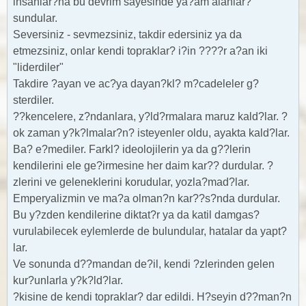
insanlar?na bu devrim sayesinde ya?am alanlar?
sundular.
Seversiniz - sevmezsiniz, takdir edersiniz ya da
etmezsiniz, onlar kendi topraklar? i?in ????r a?an iki
"liderdiler"
Takdire ?ayan ve ac?ya dayan?kl? m?cadeleler g?
sterdiler.
??kencelere, z?ndanlara, y?ld?rmalara maruz kald?lar. ?
ok zaman y?k?lmalar?n? isteyenler oldu, ayakta kald?lar.
Ba? e?mediler. Farkl? ideolojilerin ya da g??lerin
kendilerini ele ge?irmesine her daim kar?? durdular. ?
zlerini ve geleneklerini korudular, yozla?mad?lar.
Emperyalizmin ve ma?a olman?n kar??s?nda durdular.
Bu y?zden kendilerine diktat?r ya da katil damgas?
vurulabilecek eylemlerde de bulundular, hatalar da yapt?
lar.
Ve sonunda d??mandan de?il, kendi ?zlerinden gelen
kur?unlarla y?k?ld?lar.
?kisine de kendi topraklar? dar edildi. H?seyin d??man?n