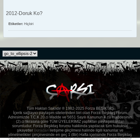
2012-Doruk Ko?
Etiketler:
Hiçbiri
Tüm Hakları Saklıdır ® 1982-2025 Forza BEŞİKTAŞ
İçerik sağlayıcı paylaşım sitelerinden biri olan Forza Beşktaş Forum
Adresimizde T.C.K 20.ci Madde ve 5651 Sayılı Kanunun 4.cü maddesinin
(2).ci fıkrasına göre TÜM ÜYELERİMİZ yaptıkları paylaşımlardan
sorumludur. Forza Beşiktaş forumu hakkında yapılacak tüm hukuksal
şikayetler
buradan
iletişime geçilmesi halinde ilgili kanunlar ve
yönetmelikler çerçevesinde en geç 1 (Bir) Hafta içerisinde Forza Beşiktaş
yönetimi olarak tarafımızdan gereken işlemler yapılacak ve avukatlarımız