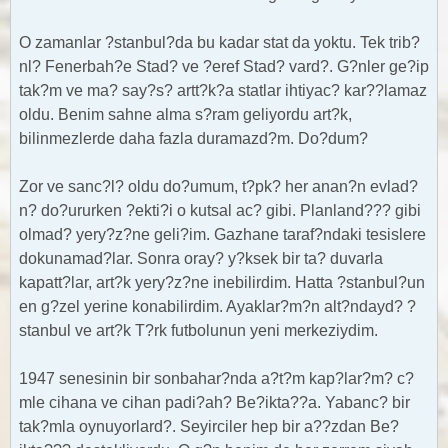
O zamanlar ?stanbul?da bu kadar stat da yoktu. Tek trib?
nl? Fenerbah?e Stad? ve ?eref Stad? vard?. G?nler ge?ip
tak?m ve ma? say?s? artt?k?a statlar ihtiyac? kar??lamaz
oldu. Benim sahne alma s?ram geliyordu art?k,
bilinmezlerde daha fazla duramazd?m. Do?dum?
Zor ve sanc?l? oldu do?umum, t?pk? her anan?n evlad?
n? do?ururken ?ekti?i o kutsal ac? gibi. Planland??? gibi
olmad? yery?z?ne geli?im. Gazhane taraf?ndaki tesislere
dokunamad?lar. Sonra oray? y?ksek bir ta? duvarla
kapatt?lar, art?k yery?z?ne inebilirdim. Hatta ?stanbul?un
en g?zel yerine konabilirdim. Ayaklar?m?n alt?ndayd? ?
stanbul ve art?k T?rk futbolunun yeni merkeziydim.
1947 senesinin bir sonbahar?nda a?t?m kap?lar?m? c?
mle cihana ve cihan padi?ah? Be?ikta??a. Yabanc? bir
tak?mla oynuyorlard?. Seyirciler hep bir a??zdan Be?