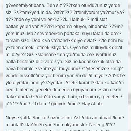
g?venemiyor bana. Ben siz ???rken oturdu?unuz yerde
sizi ?s?tam?yorum da. ?st?n?z? ?rtemiyorum ya?mur ya?
d???nda ey yeni ve eski a??k. Halbuki ?imdi stat
battaniyeleri var. A??l?r kapan?r oluyor, bir damla ???m?
yorsunuz. Ma? seyrederken portakal suyu falan da da??
tamam size. Dedik ya ya?land?k diye evlat? ??te beni bu
y?zden emekli etmek istiyorlar. Oysa biz mutluyduk de?il
mi b?yle? Siz ?slansan?z da ya?murla co?uyordunuz
hatta besteniz bile vard? ya. Siz ne kadar so?uk olsa da
hava benimle ?s?nm?yor muydunuz s?ylesenize? En g?
vende hissetti?iniz yer benim yan?m de?il miydi? Art?k b?
yle diyorlar, beni y?k?yorlar. ?stelik karanl?ktan korkar?m
ben, birileri iyi geceler demeden uyuyamam. Sizin o son
dakikalarda G?ndo?du var ya hani, o benim iyi geceler ?
p?c???md?. O da m? gidiyor ?imdi? Hay Allah.
Neyse yolda?lar, laf? uzun ettim. Asl?nda anlatmad?klar?
m anlatt?klar?m?n yan?nda okyanustur. Neler g?t?r?