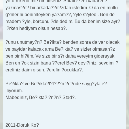
yorum kendimle bir bilseniz. Anlatt???m kadar?n?
yazmas?n? bir arkada??n?zdan istedim. O da en mutlu
g?nlerini benimleyken ya?am??, ?yle s?yledi. Ben de
madem ?yle, borcunu ?de dedim. Bu da benim size ayr?
l?rken hediyem olsun hesab?.
?unu unutmay?n? Be?ikta? benden sonra da var olacak
ve payidar kalacak ama Be?ikta? ve sizler olmasan?z
ben bir hi?tim. Ve size bir s?r daha vereyim giderayak.
Ben en ?ok sizin bana ??eref Bey? deyi?inizi sevdim. ?
erefiniz daim olsun, ?erefin ?ocuklar?.
Be?ikta? ve Be?ikta?l?l???n ?n?nde sayg?yla e?
iliyorum.
Mabediniz, Be?ikta? ?n?n? Stad?.
2011-Doruk Ko?