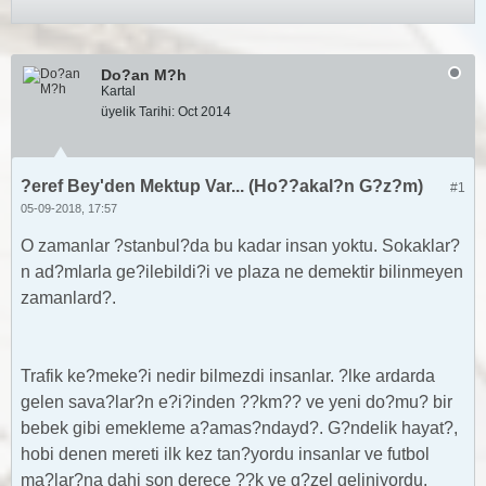
Do?an M?h
Kartal
üyelik Tarihi:
Oct 2014
?eref Bey'den Mektup Var... (Ho??akal?n G?z?m)
#1
05-09-2018, 17:57
O zamanlar ?stanbul?da bu kadar insan yoktu. Sokaklar?
n ad?mlarla ge?ilebildi?i ve plaza ne demektir bilinmeyen
zamanlard?.
Trafik ke?meke?i nedir bilmezdi insanlar. ?lke ardarda
gelen sava?lar?n e?i?inden ??km?? ve yeni do?mu? bir
bebek gibi emekleme a?amas?ndayd?. G?ndelik hayat?,
hobi denen mereti ilk kez tan?yordu insanlar ve futbol
ma?lar?na dahi son derece ??k ve g?zel geliniyordu.