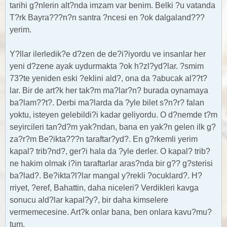
tarihi g?nlerin alt?nda imzam var benim. Belki ?u vatanda
T?rk Bayra???n?n santra ?ncesi en ?ok dalgaland???
yerim.
Y?llar ilerledik?e d?zen de de?i?iyordu ve insanlar her
yeni d?zene ayak uydurmakta ?ok h?zl?yd?lar. ?smim
73?te yeniden eski ?eklini ald?, ona da ?abucak al??t?
lar. Bir de art?k her tak?m ma?lar?n? burada oynamaya
ba?lam??t?. Derbi ma?larda da ?yle bilet s?n?r? falan
yoktu, isteyen gelebildi?i kadar geliyordu. O d?nemde t?m
seyircileri tan?d?m yak?ndan, bana en yak?n gelen ilk g?
za?r?m Be?ikta???n taraftar?yd?. En g?rkemli yerim
kapal? trib?nd?, ger?i hala da ?yle derler. O kapal? trib?
ne hakim olmak i?in taraftarlar aras?nda bir g?? g?sterisi
ba?lad?. Be?ikta?l?lar mangal y?rekli ?ocuklard?. H?
rriyet, ?eref, Bahattin, daha niceleri? Verdikleri kavga
sonucu ald?lar kapal?y?, bir daha kimselere
vermemecesine. Art?k onlar bana, ben onlara kavu?mu?
tum.