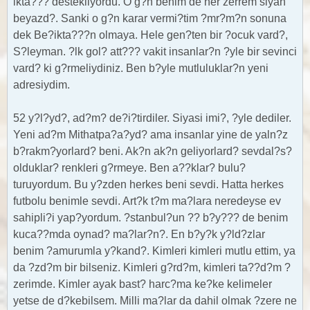
ikta??? destekliyordu. O g?n benim de her zerrem siyah
beyazd?. Sanki o g?n karar vermi?tim ?mr?m?n sonuna
dek Be?ikta???n olmaya. Hele gen?ten bir ?ocuk vard?,
S?leyman. ?lk gol? att??? vakit insanlar?n ?yle bir sevinci
vard? ki g?rmeliydiniz. Ben b?yle mutluluklar?n yeni
adresiydim.
52 y?l?yd?, ad?m? de?i?tirdiler. Siyasi imi?, ?yle dediler.
Yeni ad?m Mithatpa?a?yd? ama insanlar yine de yaln?z
b?rakm?yorlard? beni. Ak?n ak?n geliyorlard? sevdal?s?
olduklar? renkleri g?rmeye. Ben a??klar? bulu?
turuyordum. Bu y?zden herkes beni sevdi. Hatta herkes
futbolu benimle sevdi. Art?k t?m ma?lara neredeyse ev
sahipli?i yap?yordum. ?stanbul?un ?? b?y??? de benim
kuca??mda oynad? ma?lar?n?. En b?y?k y?ld?zlar
benim ?amurumla y?kand?. Kimleri kimleri mutlu ettim, ya
da ?zd?m bir bilseniz. Kimleri g?rd?m, kimleri ta??d?m ?
zerimde. Kimler ayak bast? harc?ma ke?ke kelimeler
yetse de d?kebilsem. Milli ma?lar da dahil olmak ?zere ne