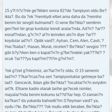
15 y?l h?z?nle ge?tikten sonra 82?de ?ampiyon oldu Be?
ikta?. Bu da ?ok ?nemliydi elbet ama daha da ?nemlisi
benim bir sevgili bulmamd?. O sene Be?ikta? semtinin
gen?leri bir grup kurdular kendi aralar?nda. Ad?n? ?ar??
esnaf?ndan, g?c?n? al?n terinden als?n diye ?ar??
koydular ad?n?. Optik vard?, Ayhan, Cem, Alen, Cavit, ?
Hac?baba?, Hasan, Murat, niceleri? Be?ikta? sevgisi ???
gibi b?y?rken ben o kapal?n?n g?be?indeki yak???kl? ?
ocuk ?ar???ya kapt?rm??t?m g?nl?m?.
?ok g?zel g?nlerimiz, an?lar?m?z oldu. O 15 senenin
tad?n? ??kar?rcas?na seri ?ampiyonluklar gelmeye ba?
lad?. Gencecik, fidan gibi Be?ikta? ?ocuklar?n?n eviydim
art?k. Efsane kadro olarak tarihe ge?ecek isimler,
mayalar?nda benim kokumu ta??d?lar hep. O zaman?n
ba?kan? da yukarda bahsetti?im S?leyman vard? ya,
oydu i?te. Be?ikta??? ?ok mutlu ettik beraber, Be?ikta?