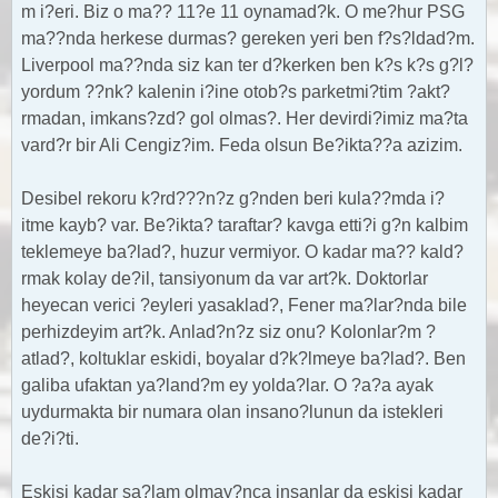
m i?eri. Biz o ma?? 11?e 11 oynamad?k. O me?hur PSG
ma??nda herkese durmas? gereken yeri ben f?s?ldad?m.
Liverpool ma??nda siz kan ter d?kerken ben k?s k?s g?l?
yordum ??nk? kalenin i?ine otob?s parketmi?tim ?akt?
rmadan, imkans?zd? gol olmas?. Her devirdi?imiz ma?ta
vard?r bir Ali Cengiz?im. Feda olsun Be?ikta??a azizim.
Desibel rekoru k?rd???n?z g?nden beri kula??mda i?
itme kayb? var. Be?ikta? taraftar? kavga etti?i g?n kalbim
teklemeye ba?lad?, huzur vermiyor. O kadar ma?? kald?
rmak kolay de?il, tansiyonum da var art?k. Doktorlar
heyecan verici ?eyleri yasaklad?, Fener ma?lar?nda bile
perhizdeyim art?k. Anlad?n?z siz onu? Kolonlar?m ?
atlad?, koltuklar eskidi, boyalar d?k?lmeye ba?lad?. Ben
galiba ufaktan ya?land?m ey yolda?lar. O ?a?a ayak
uydurmakta bir numara olan insano?lunun da istekleri
de?i?ti.
Eskisi kadar sa?lam olmay?nca insanlar da eskisi kadar