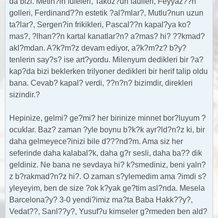
da bizi. Metin?in fuleleri, Takoz?un faulleri, Feyyaz??n
golleri, Ferdinand??n estetik ?al?mlar?, Mutlu?nun uzun
ta?lar?, Sergen?in frikikleri, Pascal??n kapal?ya ko?
mas?, ?lhan??n kartal kanatlar?n? a?mas? hi? ??kmad?
akl?mdan. A?k?m?z devam ediyor, a?k?m?z? b?y?
tenlerin say?s? ise art?yordu. Milenyum dedikleri bir ?a?
kap?da bizi beklerken trilyoner dedikleri bir herif talip oldu
bana. Cevab? kapal? verdi, ??n?n? bizimdir, direkleri
sizindir.?
Hepinize, gelmi? ge?mi? her birinize minnet bor?luyum ?
ocuklar. Baz? zaman ?yle boynu b?k?k ayr?ld?n?z ki, bir
daha gelmeyece?inizi bile d???nd?m. Ama siz her
seferinde daha kalabal?k, daha g?r sesli, daha ba?? dik
geldiniz. Ne bana ne sevdaya hi? k?smediniz, beni yaln?
z b?rakmad?n?z hi?. O zaman s?ylemedim ama ?imdi s?
yleyeyim, ben de size ?ok k?yak ge?tim asl?nda. Mesela
Barcelona?y? 3-0 yendi?imiz ma?ta Baba Hakk??y?,
Vedat??, Sanl??y?, Yusuf?u kimseler g?rmeden ben ald?