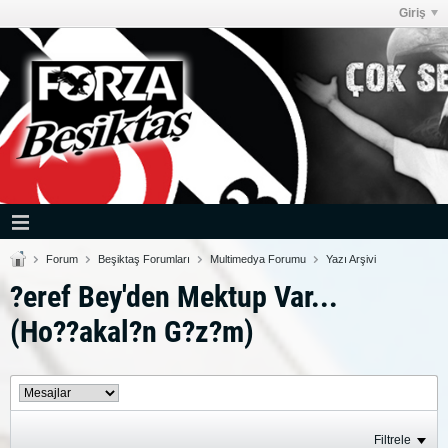
Giriş
Forum
Beşiktaş Forumları
Multimedya Forumu
Yazı Arşivi
?eref Bey'den Mektup Var...
(Ho??akal?n G?z?m)
Filtrele