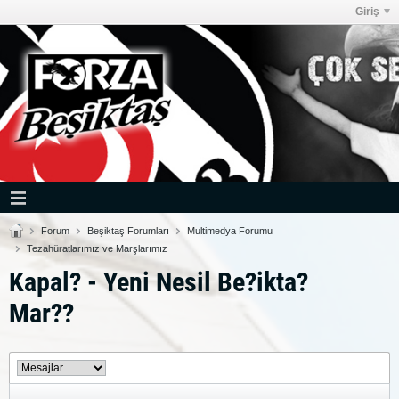
Giriş
Forum
Beşiktaş Forumları
Multimedya Forumu
Tezahüratlarımız ve Marşlarımız
Kapal? - Yeni Nesil Be?ikta?
Mar??