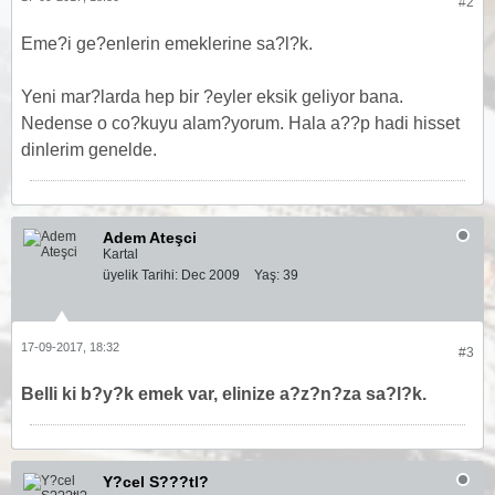
#2
Eme?i ge?enlerin emeklerine sa?l?k.
Yeni mar?larda hep bir ?eyler eksik geliyor bana.
Nedense o co?kuyu alam?yorum. Hala a??p hadi hisset
dinlerim genelde.
Adem Ateşci
Kartal
üyelik Tarihi:
Dec 2009
Yaş:
39
17-09-2017, 18:32
#3
Belli ki b?y?k emek var, elinize a?z?n?za sa?l?k.
Y?cel S???tl?