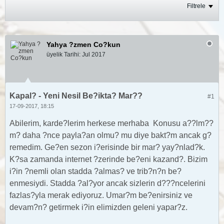
Filtrele
Yahya ?zmen Co?kun
üyelik Tarihi:
Jul 2017
Kapal? - Yeni Nesil Be?ikta? Mar??
#1
17-09-2017, 18:15
Abilerim, karde?lerim herkese merhaba
Konusu a??lm??
m? daha ?nce payla?an olmu? mu diye bakt?m ancak g?
remedim. Ge?en sezon i?erisinde bir mar? yay?nlad?k.
K?sa zamanda internet ?zerinde be?eni kazand?. Bizim
i?in ?nemli olan stadda ?almas? ve trib?n?n be?
enmesiydi. Stadda ?al?yor ancak sizlerin d???ncelerini
fazlas?yla merak ediyoruz. Umar?m be?enirsiniz ve
devam?n? getirmek i?in elimizden geleni yapar?z.