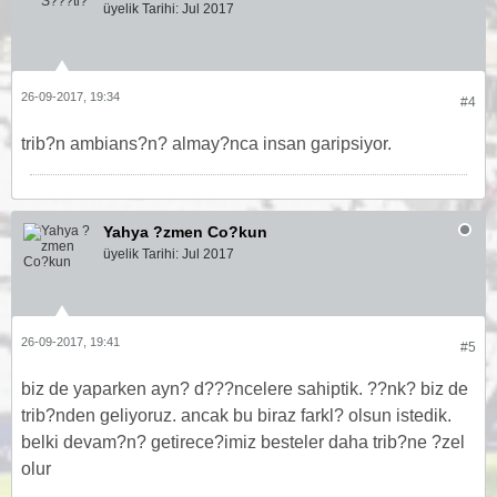
üyelik Tarihi:
Jul 2017
26-09-2017, 19:34
#4
trib?n ambians?n? almay?nca insan garipsiyor.
Yahya ?zmen Co?kun
üyelik Tarihi:
Jul 2017
26-09-2017, 19:41
#5
biz de yaparken ayn? d???ncelere sahiptik. ??nk? biz de
trib?nden geliyoruz. ancak bu biraz farkl? olsun istedik.
belki devam?n? getirece?imiz besteler daha trib?ne ?zel
olur