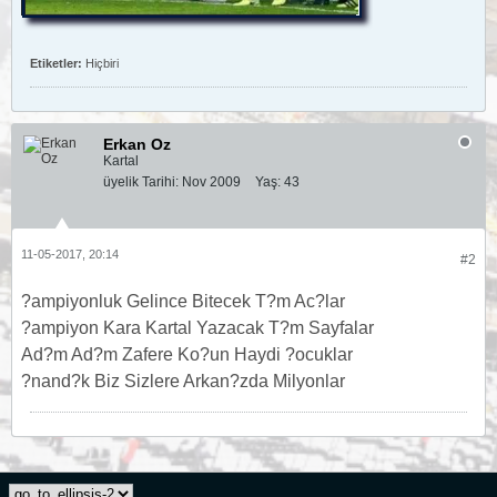
Etiketler:
Hiçbiri
Erkan Oz
Kartal
üyelik Tarihi:
Nov 2009
Yaş:
43
11-05-2017, 20:14
#2
?ampiyonluk Gelince Bitecek T?m Ac?lar
?ampiyon Kara Kartal Yazacak T?m Sayfalar
Ad?m Ad?m Zafere Ko?un Haydi ?ocuklar
?nand?k Biz Sizlere Arkan?zda Milyonlar