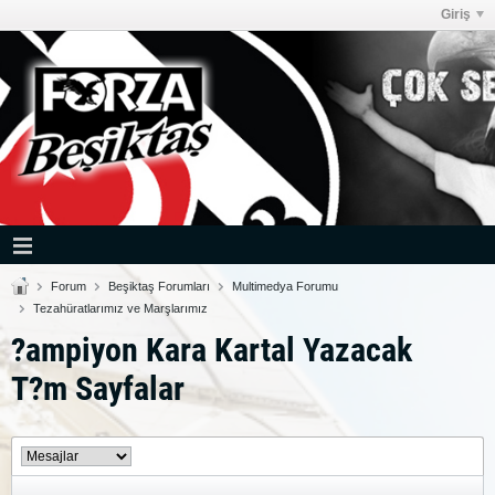
Giriş
Forum
Beşiktaş Forumları
Multimedya Forumu
Tezahüratlarımız ve Marşlarımız
?ampiyon Kara Kartal Yazacak
T?m Sayfalar